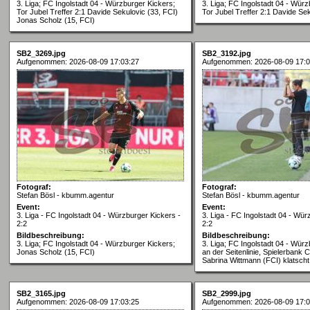
3. Liga; FC Ingolstadt 04 - Würzburger Kickers;
3. Liga; FC Ingolstadt 04 - Würz
Tor Jubel Treffer 2:1 Davide Sekulovic (33, FCI)
Tor Jubel Treffer 2:1 Davide Sek
Jonas Scholz (15, FCI)
SB2_3269.jpg
SB2_3192.jpg
Aufgenommen: 2026-08-09 17:03:27
Aufgenommen: 2026-08-09 17:0
Fotograf:
Fotograf:
Stefan Bösl - kbumm.agentur
Stefan Bösl - kbumm.agentur
Event:
Event:
3. Liga - FC Ingolstadt 04 - Würzburger Kickers -
3. Liga - FC Ingolstadt 04 - Wür
2:2
2:2
Bildbeschreibung:
Bildbeschreibung:
3. Liga; FC Ingolstadt 04 - Würzburger Kickers;
3. Liga; FC Ingolstadt 04 - Würz
Jonas Scholz (15, FCI)
an der Seitenlinie, Spielerbank C
Sabrina Wittmann (FCI) klatscht
SB2_3165.jpg
SB2_2999.jpg
Aufgenommen: 2026-08-09 17:03:25
Aufgenommen: 2026-08-09 17:0