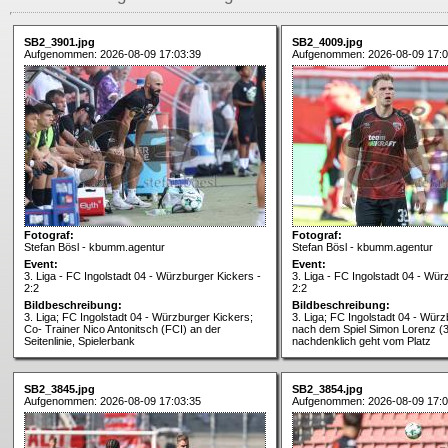
SB2_3901.jpg
SB2_4009.jpg
Aufgenommen: 2026-08-09 17:03:39
Aufgenommen: 2026-08-09 17:0
Fotograf:
Fotograf:
Stefan Bösl - kbumm.agentur
Stefan Bösl - kbumm.agentur
Event:
Event:
3. Liga - FC Ingolstadt 04 - Würzburger Kickers -
3. Liga - FC Ingolstadt 04 - Wür
2:2
2:2
Bildbeschreibung:
Bildbeschreibung:
3. Liga; FC Ingolstadt 04 - Würzburger Kickers;
3. Liga; FC Ingolstadt 04 - Würz
Co- Trainer Nico Antonitsch (FCI) an der
nach dem Spiel Simon Lorenz (3
Seitenlinie, Spielerbank
nachdenklich geht vom Platz
SB2_3845.jpg
SB2_3854.jpg
Aufgenommen: 2026-08-09 17:03:35
Aufgenommen: 2026-08-09 17:0