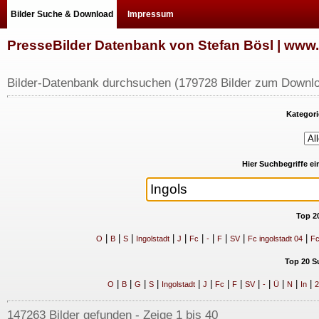
Bilder Suche & Download
Impressum
PresseBilder Datenbank von Stefan Bösl | ww
Bilder-Datenbank durchsuchen (179728 Bilder zum Downlo
Kategori
Hier Suchbegriffe e
Top 2
|
|
|
|
|
|
|
|
|
|
O
B
S
Ingolstadt
J
Fc
-
F
SV
Fc ingolstadt 04
Fc
Top 20 S
|
|
|
|
|
|
|
|
|
|
|
|
|
O
B
G
S
Ingolstadt
J
Fc
F
SV
-
Ü
N
In
2
147263 Bilder gefunden - Zeige 1 bis 40