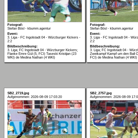
Fotograf:
Fotograf:
Stefan Bösl - kbumm.agentur
Stefan Bösl - kbumm.agentur
Event:
Event:
3. Liga - FC Ingolstadt 04 - Würzburger Kickers -
3. Liga - FC Ingolstadt 04 - Wür
2:2
2:2
Bildbeschreibung:
Bildbeschreibung:
3. Liga; FC Ingolstadt 04 - Würzburger Kickers;
3. Liga; FC Ingolstadt 04 - Würz
Flanke Emre Gül (5, FCI) Taseski Kristijan (23
Zweikampf Kampf um den Ball 
WKI) de Medina Nathan (4 WKI)
FCI) de Medina Nathan (4 WKI)
SB2_2719.jpg
SB2_2757.jpg
Aufgenommen: 2026-08-09 17:03:20
Aufgenommen: 2026-08-09 17:0