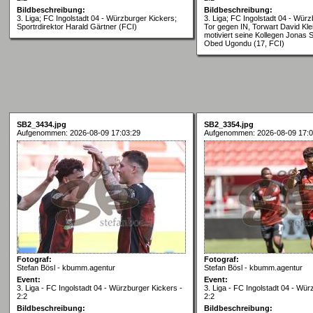
Bildbeschreibung:
Bildbeschreibung:
3. Liga; FC Ingolstadt 04 - Würzburger Kickers;
3. Liga; FC Ingolstadt 04 - Würz
Sportrdirektor Harald Gärtner (FCI)
Tor gegen IN, Torwart David Kle
motiviert seine Kollegen Jonas 
Obed Ugondu (17, FCI)
SB2_3434.jpg
SB2_3354.jpg
Aufgenommen: 2026-08-09 17:03:29
Aufgenommen: 2026-08-09 17:0
Fotograf:
Fotograf:
Stefan Bösl - kbumm.agentur
Stefan Bösl - kbumm.agentur
Event:
Event:
3. Liga - FC Ingolstadt 04 - Würzburger Kickers -
3. Liga - FC Ingolstadt 04 - Wür
2:2
2:2
Bildbeschreibung:
Bildbeschreibung: