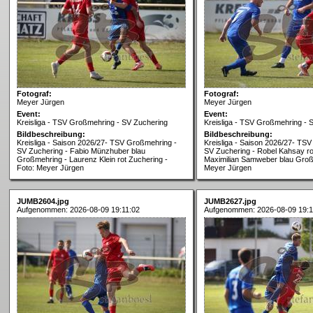
Fotograf:
Fotograf:
Meyer Jürgen
Meyer Jürgen
Event:
Event:
Kreisliga - TSV Großmehring - SV Zuchering
Kreisliga - TSV Großmehring - 
Bildbeschreibung:
Bildbeschreibung:
Kreisliga - Saison 2026/27- TSV Großmehring -
Kreisliga - Saison 2026/27- TS
SV Zuchering - Fabio Münzhuber blau
SV Zuchering - Robel Kahsay ro
Großmehring - Laurenz Klein rot Zuchering -
Maximilian Samweber blau Groß
Foto: Meyer Jürgen
Meyer Jürgen
JUMB2604.jpg
JUMB2627.jpg
Aufgenommen: 2026-08-09 19:11:02
Aufgenommen: 2026-08-09 19:1