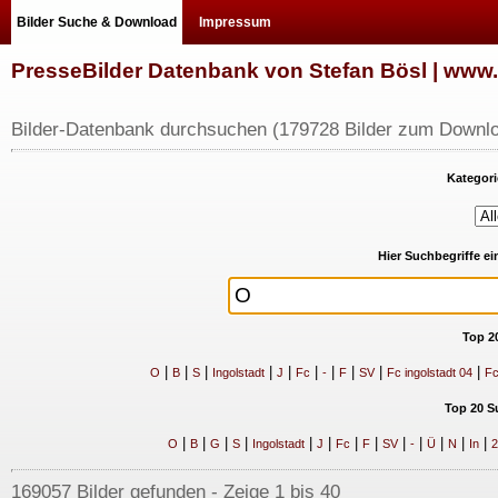
Bilder Suche & Download
Impressum
PresseBilder Datenbank von Stefan Bösl | ww
Bilder-Datenbank durchsuchen (179728 Bilder zum Downlo
Kategori
Hier Suchbegriffe e
Top 2
|
|
|
|
|
|
|
|
|
|
O
B
S
Ingolstadt
J
Fc
-
F
SV
Fc ingolstadt 04
Fc
Top 20 S
|
|
|
|
|
|
|
|
|
|
|
|
|
O
B
G
S
Ingolstadt
J
Fc
F
SV
-
Ü
N
In
2
169057 Bilder gefunden - Zeige 1 bis 40