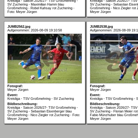
Kreisliga - Saison 2026/27- TSV Großmehring -
Kreisliga - Saison 2026/27- TS
SV Zuchering - Maximilian Hamm blau
SV Zuchering - Sebastian Eisen
Großmehring - Robel Kahsay rot Zuchering -
Großmehring - Nico Ziegler rot 
Foto: Meyer Jürgen
Meyer Jürgen
JUMB2562.jpg
JUMB2538.jpg
Aufgenommen: 2026-08-09 19:10:58
Aufgenommen: 2026-08-09 19:1
Fotograf:
Fotograf:
Meyer Jürgen
Meyer Jürgen
Event:
Event:
Kreisliga - TSV Großmehring - SV Zuchering
Kreisliga - TSV Großmehring - 
Bildbeschreibung:
Bildbeschreibung:
Kreisliga - Saison 2026/27- TSV Großmehring -
Kreisliga - Saison 2026/27- TS
SV Zuchering - Sebastian Eisenberger blau
SV Zuchering - Florian Meier rot
Großmehring - Nico Ziegler rot Zuchering - Foto:
Fabio Münzhuber blau Großmehr
Meyer Jürgen
Meyer Jürgen