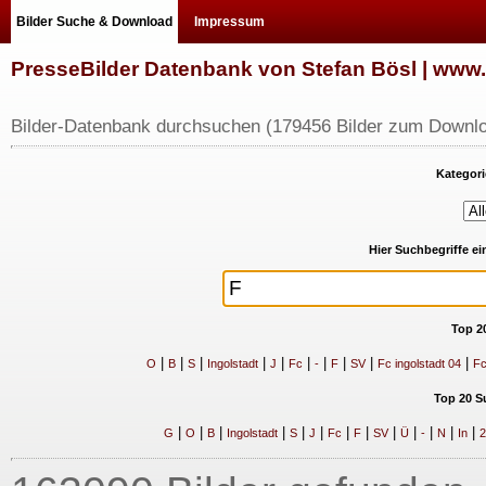
Bilder Suche & Download
Impressum
PresseBilder Datenbank von Stefan Bösl | ww
Bilder-Datenbank durchsuchen (179456 Bilder zum Downlo
Kategori
Hier Suchbegriffe e
Top 2
|
|
|
|
|
|
|
|
|
|
O
B
S
Ingolstadt
J
Fc
-
F
SV
Fc ingolstadt 04
Fc
Top 20 S
|
|
|
|
|
|
|
|
|
|
|
|
|
G
O
B
Ingolstadt
S
J
Fc
F
SV
Ü
-
N
In
2