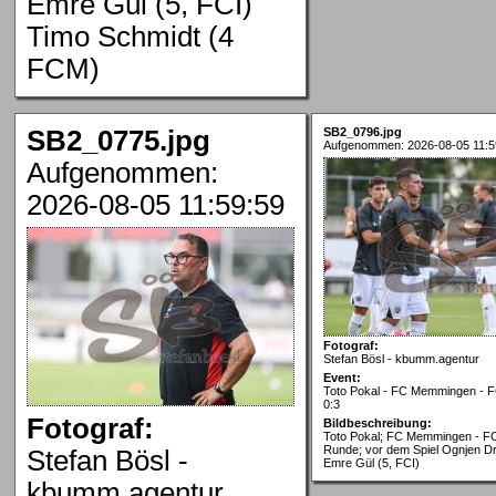
Emre Gül (5, FCI)
Timo Schmidt (4
FCM)
SB2_0775.jpg
SB2_0796.jpg
Aufgenommen: 2026-08-05 11:5
Aufgenommen:
2026-08-05 11:59:59
Fotograf:
Stefan Bösl - kbumm.agentur
Event:
Toto Pokal - FC Memmingen - FC
0:3
Fotograf:
Bildbeschreibung:
Toto Pokal; FC Memmingen - FC 
Runde; vor dem Spiel Ognjen Dr
Stefan Bösl -
Emre Gül (5, FCI)
kbumm.agentur