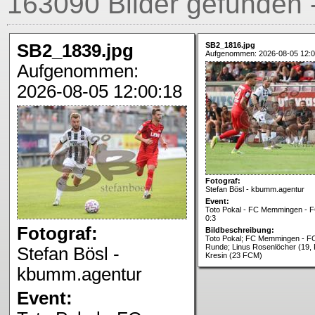
163090 Bilder gefunden -
SB2_1839.jpg
SB2_1816.jpg
Aufgenommen: 2026-08-05 12:0
Aufgenommen:
2026-08-05 12:00:18
Fotograf:
Stefan Bösl - kbumm.agentur
Event:
Toto Pokal - FC Memmingen - FC
0:3
Fotograf:
Bildbeschreibung:
Toto Pokal; FC Memmingen - FC 
Runde; Linus Rosenlöcher (19, 
Stefan Bösl -
Kresin (23 FCM)
kbumm.agentur
Event: