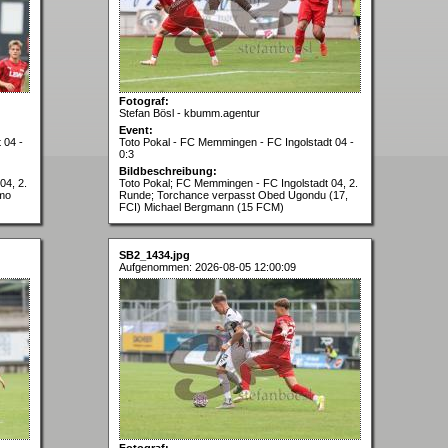
Fotograf:
Stefan Bösl - kbumm.agentur
Event:
 04 -
Toto Pokal - FC Memmingen - FC Ingolstadt 04 -
0:3
Bildbeschreibung:
04, 2.
Toto Pokal; FC Memmingen - FC Ingolstadt 04, 2.
imo
Runde; Torchance verpasst Obed Ugondu (17,
FCI) Michael Bergmann (15 FCM)
SB2_1434.jpg
Aufgenommen: 2026-08-05 12:00:09
Fotograf: