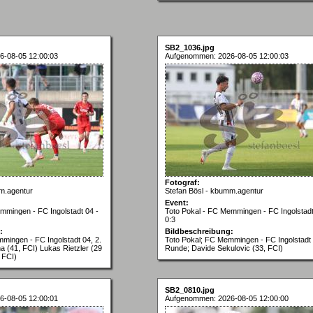
SB2_1036.jpg
6-08-05 12:00:03
Aufgenommen: 2026-08-05 12:00:03
Fotograf:
m.agentur
Stefan Bösl - kbumm.agentur
Event:
mmingen - FC Ingolstadt 04 -
Toto Pokal - FC Memmingen - FC Ingolstadt
0:3
:
Bildbeschreibung:
mingen - FC Ingolstadt 04, 2.
Toto Pokal; FC Memmingen - FC Ingolstadt 
a (41, FCI) Lukas Rietzler (29
Runde; Davide Sekulovic (33, FCI)
 FCI)
SB2_0810.jpg
6-08-05 12:00:01
Aufgenommen: 2026-08-05 12:00:00