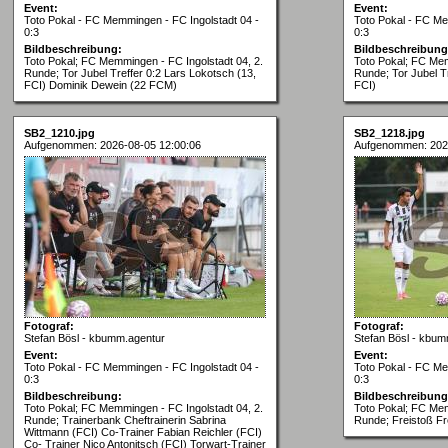
Event:
Event:
Toto Pokal - FC Memmingen - FC Ingolstadt 04 -
Toto Pokal - FC Me
0:3
0:3
Bildbeschreibung:
Bildbeschreibung
Toto Pokal; FC Memmingen - FC Ingolstadt 04, 2.
Toto Pokal; FC Mem
Runde; Tor Jubel Treffer 0:2 Lars Lokotsch (13,
Runde; Tor Jubel Tr
FCI) Dominik Dewein (22 FCM)
FCI)
SB2_1210.jpg
SB2_1218.jpg
Aufgenommen: 2026-08-05 12:00:06
Aufgenommen: 202
Fotograf:
Fotograf:
Stefan Bösl - kbumm.agentur
Stefan Bösl - kbum
Event:
Event:
Toto Pokal - FC Memmingen - FC Ingolstadt 04 -
Toto Pokal - FC Me
0:3
0:3
Bildbeschreibung:
Bildbeschreibung
Toto Pokal; FC Memmingen - FC Ingolstadt 04, 2.
Toto Pokal; FC Mem
Runde; Trainerbank Cheftrainerin Sabrina
Runde; Freistoß Fr
Wittmann (FCI) Co-Trainer Fabian Reichler (FCI)
Co- Trainer Nico Antonitsch (FCI) Torwart-Trainer