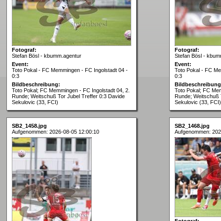
Fotograf:
Fotograf:
Stefan Bösl - kbumm.agentur
Stefan Bösl - kbum
Event:
Event:
Toto Pokal - FC Memmingen - FC Ingolstadt 04 -
Toto Pokal - FC Me
0:3
0:3
Bildbeschreibung:
Bildbeschreibung
Toto Pokal; FC Memmingen - FC Ingolstadt 04, 2.
Toto Pokal; FC Mem
Runde; Weitschuß Tor Jubel Treffer 0:3 Davide
Runde; Weitschuß T
Sekulovic (33, FCI)
Sekulovic (33, FCI)
SB2_1458.jpg
SB2_1468.jpg
Aufgenommen: 2026-08-05 12:00:10
Aufgenommen: 202
Fotograf: