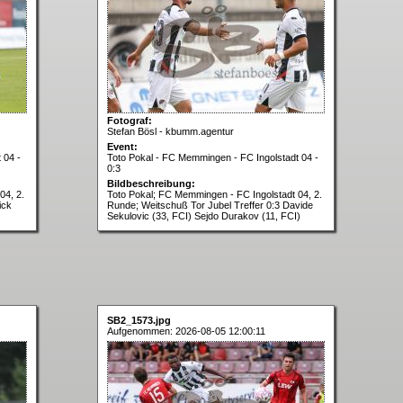
Fotograf:
Stefan Bösl - kbumm.agentur
Event:
 04 -
Toto Pokal - FC Memmingen - FC Ingolstadt 04 -
0:3
Bildbeschreibung:
04, 2.
Toto Pokal; FC Memmingen - FC Ingolstadt 04, 2.
ick
Runde; Weitschuß Tor Jubel Treffer 0:3 Davide
Sekulovic (33, FCI) Sejdo Durakov (11, FCI)
SB2_1573.jpg
Aufgenommen: 2026-08-05 12:00:11