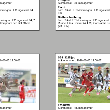
m.agentur
Stefan Bösl - kbumm.agentur
Event:
mmingen - FC Ingolstadt 04 -
Toto Pokal - FC Memmingen - FC Ingolstadt
0:3
:
Bildbeschreibung:
mingen - FC Ingolstadt 04, 2.
Toto Pokal; FC Memmingen - FC Ingolstadt 
Kampf um den Ball Obed
Runde; Elias Decker (4, FCI) Constantin Kr
(23 FCM)
SB2_1225.jpg
6-08-05 12:00:08
Aufgenommen: 2026-08-05 12:00:07
Fotograf:
m.agentur
Stefan Bösl - kbumm.agentur