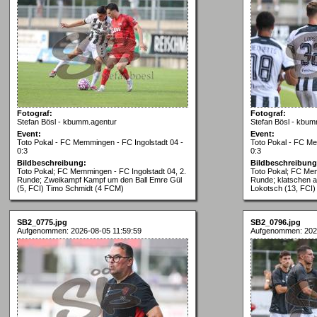
Fotograf:
Fotograf:
Stefan Bösl - kbumm.agentur
Stefan Bösl - kbum
Event:
Event:
Toto Pokal - FC Memmingen - FC Ingolstadt 04 -
Toto Pokal - FC Me
0:3
0:3
Bildbeschreibung:
Bildbeschreibung
Toto Pokal; FC Memmingen - FC Ingolstadt 04, 2.
Toto Pokal; FC Mem
Runde; Zweikampf Kampf um den Ball Emre Gül
Runde; klatschen a
(5, FCI) Timo Schmidt (4 FCM)
Lokotsch (13, FCI)
SB2_0775.jpg
SB2_0796.jpg
Aufgenommen: 2026-08-05 11:59:59
Aufgenommen: 2026