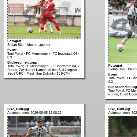
Fotograf:
Stefan Bösl - kbumm.agentur
Event:
Toto Pokal - FC Memmingen - FC Ingolstadt 04 -
0:3
Bildbeschreibung:
Fotograf:
Toto Pokal; FC Memmingen - FC Ingolstadt 04, 2.
Stefan Bösl - kbum
Runde; Zweikampf Kampf um den Ball Jongmin
Seo (7, FCI) Maximilian Dolinski (13 FCM)
Event:
Toto Pokal - FC Me
0:3
Bildbeschreibung
Toto Pokal; FC Mem
Runde; Obed Ugond
SB2_1580.jpg
SB2_1589.jpg
Aufgenommen: 2026-08-05 12:00:12
Aufgenommen: 202