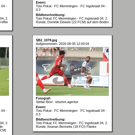
Event:
 04 -
Toto Pokal - FC Memmingen - FC Ingolstadt 04 -
0:3
Bildbeschreibung:
04, 2.
Toto Pokal; FC Memmingen - FC Ingolstadt 04, 2.
reffer
Runde; Dominik Dewein (22 FCM) auf dem Boden
SB2_1079.jpg
Aufgenommen: 2026-08-05 12:00:04
Fotograf:
Stefan Bösl - kbumm.agentur
Event:
 04 -
Toto Pokal - FC Memmingen - FC Ingolstadt 04 -
0:3
Bildbeschreibung:
04, 2.
Toto Pokal; FC Memmingen - FC Ingolstadt 04, 2.
de
Runde; Keanan Bennetts (18 FCI) Flanke
 FCM)