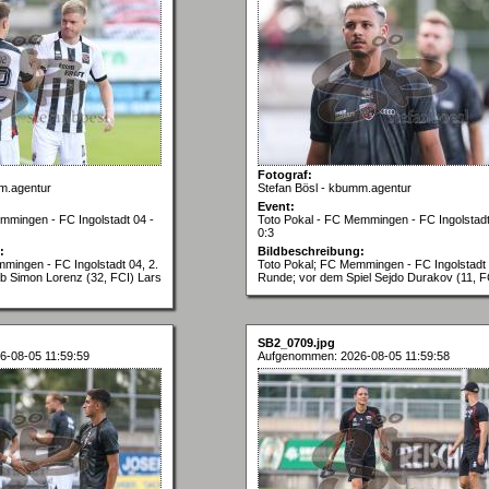
Fotograf:
m.agentur
Stefan Bösl - kbumm.agentur
Event:
mmingen - FC Ingolstadt 04 -
Toto Pokal - FC Memmingen - FC Ingolstadt
0:3
:
Bildbeschreibung:
mingen - FC Ingolstadt 04, 2.
Toto Pokal; FC Memmingen - FC Ingolstadt 
b Simon Lorenz (32, FCI) Lars
Runde; vor dem Spiel Sejdo Durakov (11, F
SB2_0709.jpg
-08-05 11:59:59
Aufgenommen: 2026-08-05 11:59:58