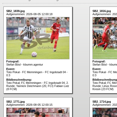
SB2_1839.jpg
SB2_1816.jpg
Aufgenommen: 2026-08-05 12:00:18
Aufgenommen: 202
Fotograf:
Fotograf:
Stefan Bösl - kbumm.agentur
Stefan Bösl - kbum
Event:
Event:
Toto Pokal - FC Memmingen - FC Ingolstadt 04 -
Toto Pokal - FC Me
0:3
0:3
Bildbeschreibung:
Bildbeschreibung
Toto Pokal; FC Memmingen - FC Ingolstadt 04, 2.
Toto Pokal; FC Mem
Runde; Yannick Deichmann (20, FCI) Fabian Lutz
Runde; Linus Rosen
(8 FCM)
Kresin (23 FCM)
SB2_1771.jpg
SB2_1714.jpg
Aufgenommen: 2026-08-05 12:00:15
Aufgenommen: 202