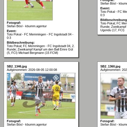
Stefan Bösl - kbum
Event:
Toto Pokal - FC Me
0:3
Bildbeschreibung
Fotograf:
Toto Pokal; FC Mem
Stefan Bösl - kbumm.agentur
Runde; Zweikampf 
Ugondu (17, FCI)
Event:
Toto Pokal - FC Memmingen - FC Ingolstadt 04 -
0:3
Bildbeschreibung:
Toto Pokal; FC Memmingen - FC Ingolstadt 04, 2.
Runde; Zweikampf Kampf um den Ball Emre Gül
(5, FCI) Michael Bergmann (15 FCM)
SB2_1346.jpg
SB2_1360.jpg
Aufgenommen: 2026-08-05 12:00:08
Aufgenommen: 202
Fotograf:
Fotograf:
Stefan Bösl - kbumm.agentur
Stefan Bösl - kbum