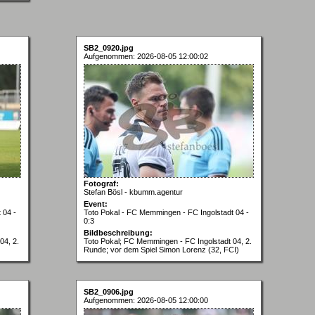
SB2_0920.jpg
Aufgenommen: 2026-08-05 12:00:02
Fotograf:
Stefan Bösl - kbumm.agentur
Event:
 04 -
Toto Pokal - FC Memmingen - FC Ingolstadt 04 -
0:3
Bildbeschreibung:
04, 2.
Toto Pokal; FC Memmingen - FC Ingolstadt 04, 2.
Runde; vor dem Spiel Simon Lorenz (32, FCI)
SB2_0906.jpg
Aufgenommen: 2026-08-05 12:00:00