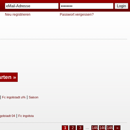
Neu registrieren
Passwort vergessen?
|
|
Fc ingolstadt u%
Saison
|
golstadt 04
Fc ingolsta
...
1
2
3
1463
1464
1465
»