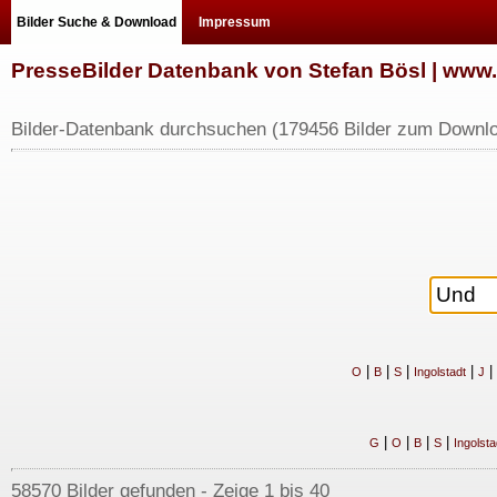
Bilder Suche & Download
Impressum
PresseBilder Datenbank von Stefan Bösl | ww
Bilder-Datenbank durchsuchen (179456 Bilder zum Downlo
|
|
|
|
|
O
B
S
Ingolstadt
J
|
|
|
|
G
O
B
S
Ingolsta
58570 Bilder gefunden - Zeige 1 bis 40