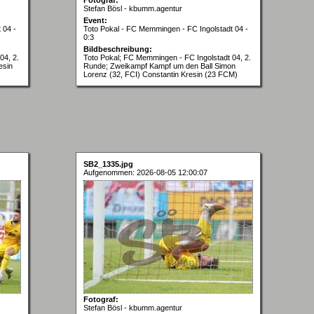
Stefan Bösl - kbumm.agentur
Event:
 04 -
Toto Pokal - FC Memmingen - FC Ingolstadt 04 -
0:3
Bildbeschreibung:
04, 2.
Toto Pokal; FC Memmingen - FC Ingolstadt 04, 2.
esin
Runde; Zweikampf Kampf um den Ball Simon
Lorenz (32, FCI) Constantin Kresin (23 FCM)
SB2_1335.jpg
Aufgenommen: 2026-08-05 12:00:07
Fotograf:
Stefan Bösl - kbumm.agentur