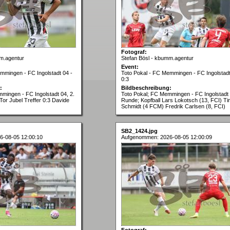
Fotograf:
m.agentur
Stefan Bösl - kbumm.agentur
Event:
mmingen - FC Ingolstadt 04 -
Toto Pokal - FC Memmingen - FC Ingolstadt
0:3
:
Bildbeschreibung:
mingen - FC Ingolstadt 04, 2.
Toto Pokal; FC Memmingen - FC Ingolstadt 
or Jubel Treffer 0:3 Davide
Runde; Kopfball Lars Lokotsch (13, FCI) T
Schmidt (4 FCM) Fredrik Carlsen (8, FCI)
SB2_1424.jpg
6-08-05 12:00:10
Aufgenommen: 2026-08-05 12:00:09
Fotograf: