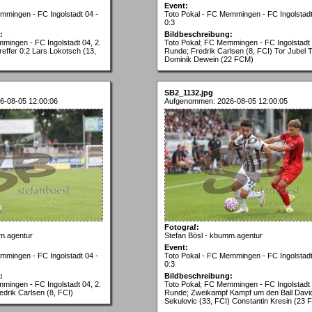
Event:
mmingen - FC Ingolstadt 04 -
Toto Pokal - FC Memmingen - FC Ingolstadt
0:3
:
Bildbeschreibung:
mingen - FC Ingolstadt 04, 2.
Toto Pokal; FC Memmingen - FC Ingolstadt 
effer 0:2 Lars Lokotsch (13,
Runde; Fredrik Carlsen (8, FCI) Tor Jubel T
Dominik Dewein (22 FCM)
SB2_1132.jpg
6-08-05 12:00:06
Aufgenommen: 2026-08-05 12:00:05
Fotograf:
m.agentur
Stefan Bösl - kbumm.agentur
Event:
mmingen - FC Ingolstadt 04 -
Toto Pokal - FC Memmingen - FC Ingolstadt
0:3
:
Bildbeschreibung:
mingen - FC Ingolstadt 04, 2.
Toto Pokal; FC Memmingen - FC Ingolstadt 
edrik Carlsen (8, FCI)
Runde; Zweikampf Kampf um den Ball Davi
Sekulovic (33, FCI) Constantin Kresin (23