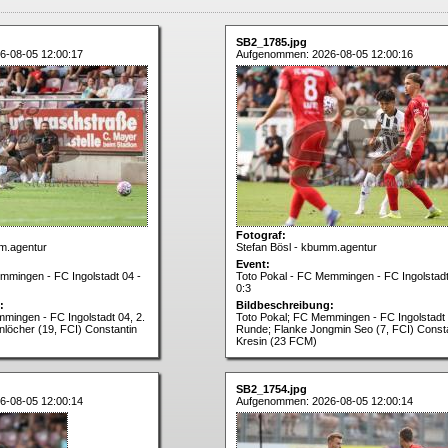
SB2_1785.jpg
6-08-05 12:00:17
Aufgenommen: 2026-08-05 12:00:16
Fotograf:
m.agentur
Stefan Bösl - kbumm.agentur
Event:
mmingen - FC Ingolstadt 04 -
Toto Pokal - FC Memmingen - FC Ingolstadt
0:3
:
Bildbeschreibung:
mingen - FC Ingolstadt 04, 2.
Toto Pokal; FC Memmingen - FC Ingolstadt 
löcher (19, FCI) Constantin
Runde; Flanke Jongmin Seo (7, FCI) Const
Kresin (23 FCM)
SB2_1754.jpg
6-08-05 12:00:14
Aufgenommen: 2026-08-05 12:00:14