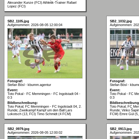
Alexander Kunze (FCI) Athletik-Trainer Rafael
Lopez (FCI)
SB2_1105.jpg
SB2_1032.jpg
Aufgenommen: 2026-08-05 12:00:04
Aufgenommen: 202
Fotograf:
Fotograf:
Stefan Bösl - kbumm.agentur
Stefan Bösl - kbum
Event:
Event:
Toto Pokal - FC Memmingen - FC Ingolstadt 04 -
Toto Pokal - FC Me
0:3
0:3
Bildbeschreibung:
Bildbeschreibung
Toto Pokal; FC Memmingen - FC Ingolstadt 04, 2.
Toto Pokal; FC Mem
Runde; Zweikampf Kampf um den Ball Lars
Runde; Vinko Šapin
Lokotsch (13, FCI) Timo Schmidt (4 FCM)
FCM) Emre Gül (5,
SB2_0979.jpg
SB2_0913.jpg
Aufgenommen: 2026-08-05 12:00:02
Aufgenommen: 202