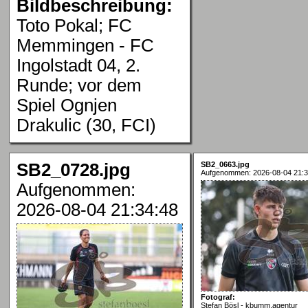
Bildbeschreibung:
Toto Pokal; FC
Memmingen - FC
Ingolstadt 04, 2.
Runde; vor dem
Spiel Ognjen
Drakulic (30, FCI)
SB2_0728.jpg
SB2_0663.jpg
Aufgenommen: 2026-08-04 21:3
Aufgenommen:
2026-08-04 21:34:48
Fotograf:
Stefan Bösl - kbumm.agentur