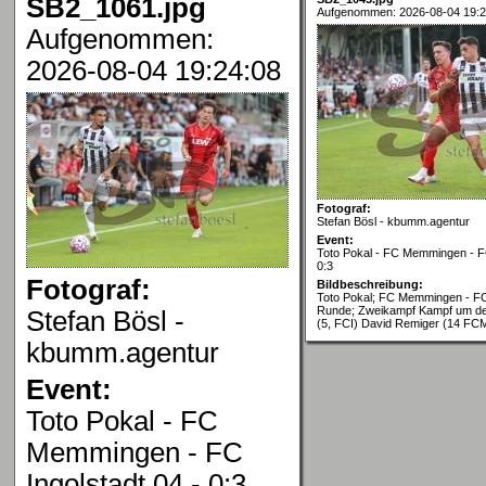
SB2_1061.jpg
Aufgenommen: 2026-08-04 19:2
Aufgenommen:
2026-08-04 19:24:08
Fotograf:
Stefan Bösl - kbumm.agentur
Event:
Toto Pokal - FC Memmingen - FC
0:3
Fotograf:
Bildbeschreibung:
Toto Pokal; FC Memmingen - FC 
Runde; Zweikampf Kampf um de
Stefan Bösl -
(5, FCI) David Remiger (14 FC
kbumm.agentur
Event:
Toto Pokal - FC
Memmingen - FC
Ingolstadt 04 - 0:3