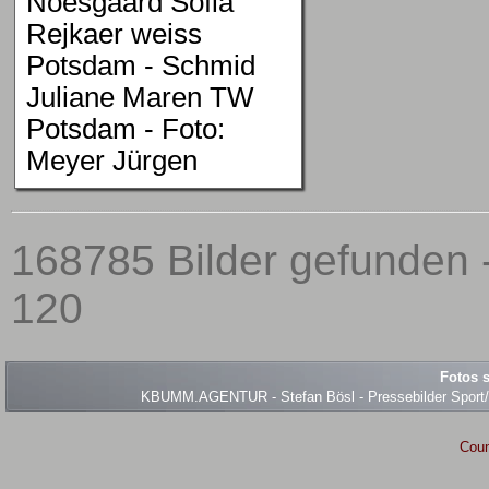
Noesgaard Sofia
Rejkaer weiss
Potsdam - Schmid
Juliane Maren TW
Potsdam - Foto:
Meyer Jürgen
168785 Bilder gefunden -
120
Fotos s
KBUMM.AGENTUR - Stefan Bösl - Pressebilder Sport/Ev
Coun