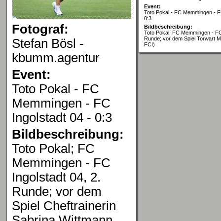
Event:
Toto Pokal - FC Memmingen - FC
0:3
Fotograf:
Bildbeschreibung:
Toto Pokal; FC Memmingen - FC 
Runde; vor dem Spiel Torwart M
Stefan Bösl -
FCI)
kbumm.agentur
Event:
Toto Pokal - FC
Memmingen - FC
Ingolstadt 04 - 0:3
Bildbeschreibung:
Toto Pokal; FC
Memmingen - FC
Ingolstadt 04, 2.
Runde; vor dem
Spiel Cheftrainerin
Sabrina Wittmann