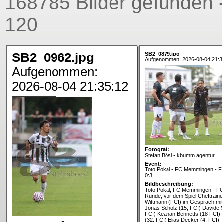
168785 Bilder gefunden -
120
SB2_0962.jpg
SB2_0879.jpg
Aufgenommen: 2026-08-04 21:3
Aufgenommen:
2026-08-04 21:35:12
Fotograf:
Stefan Bösl - kbumm.agentur
Event:
Toto Pokal - FC Memmingen - FC
0:3
Bildbeschreibung:
Toto Pokal; FC Memmingen - FC 
Runde; vor dem Spiel Cheftraine
Wittmann (FCI) im Gespräch mit
Jonas Scholz (15, FCI) Davide 
FCI) Keanan Bennetts (18 FCI)
(32, FCI) Elias Decker (4, FCI)