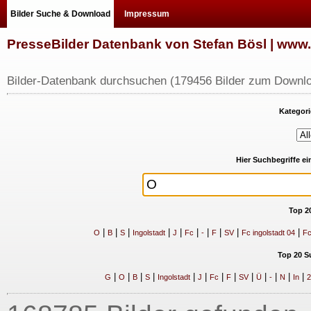
Bilder Suche & Download
Impressum
PresseBilder Datenbank von Stefan Bösl | ww
Bilder-Datenbank durchsuchen (179456 Bilder zum Downlo
Kategori
Hier Suchbegriffe e
Top 2
|
|
|
|
|
|
|
|
|
|
O
B
S
Ingolstadt
J
Fc
-
F
SV
Fc ingolstadt 04
Fc
Top 20 S
|
|
|
|
|
|
|
|
|
|
|
|
|
G
O
B
S
Ingolstadt
J
Fc
F
SV
Ü
-
N
In
2