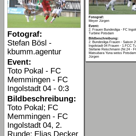
Fotograf:
Meyer Jürgen
Event:
2. Frauen Bundesliga - FC Ingol
Fotograf:
Turbine Potsdam
Bildbeschreibung:
Stefan Bösl -
2. Bundesliga Frauen - Saison 
Ingolstadt 04 Frauen - 1.FCC T
kbumm.agentur
Stefanie Reischmann (Nr.24 - F
Matsubara Yuna weiss Potsdam 
Jürgen
Event:
Toto Pokal - FC
Memmingen - FC
Ingolstadt 04 - 0:3
Bildbeschreibung:
Toto Pokal; FC
Memmingen - FC
Ingolstadt 04, 2.
Runde; Elias Decker