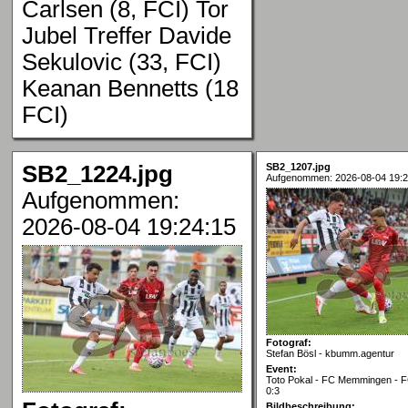
Carlsen (8, FCI) Tor
Jubel Treffer Davide
Sekulovic (33, FCI)
Keanan Bennetts (18
FCI)
SB2_1224.jpg
SB2_1207.jpg
Aufgenommen: 2026-08-04 19:2
Aufgenommen:
2026-08-04 19:24:15
Fotograf:
Stefan Bösl - kbumm.agentur
Event:
Toto Pokal - FC Memmingen - FC
0:3
Bildbeschreibung: