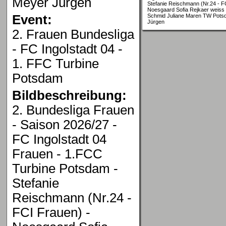
Meyer Jürgen
Stefanie Reischmann (Nr.24 - F
Noesgaard Sofia Rejkaer weiss
Event:
Schmid Juliane Maren TW Potsd
Jürgen
2. Frauen Bundesliga
- FC Ingolstadt 04 -
1. FFC Turbine
Potsdam
Bildbeschreibung:
2. Bundesliga Frauen
- Saison 2026/27 -
FC Ingolstadt 04
Frauen - 1.FCC
Turbine Potsdam -
Stefanie
Reischmann (Nr.24 -
FCI Frauen) -