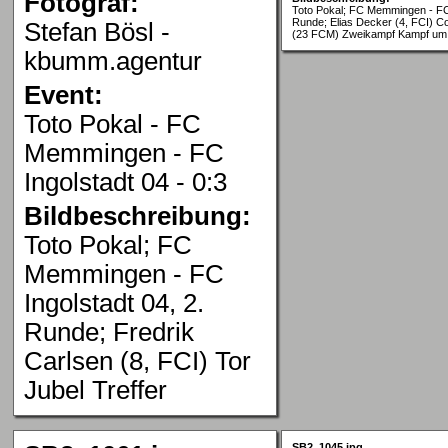
Fotograf:
Toto Pokal; FC Memmingen - FC 
Runde; Elias Decker (4, FCI) Co
Stefan Bösl -
(23 FCM) Zweikampf Kampf um 
kbumm.agentur
Event:
Toto Pokal - FC
Memmingen - FC
Ingolstadt 04 - 0:3
Bildbeschreibung:
Toto Pokal; FC
Memmingen - FC
Ingolstadt 04, 2.
Runde; Fredrik
Carlsen (8, FCI) Tor
Jubel Treffer
SB2_1045.jpg