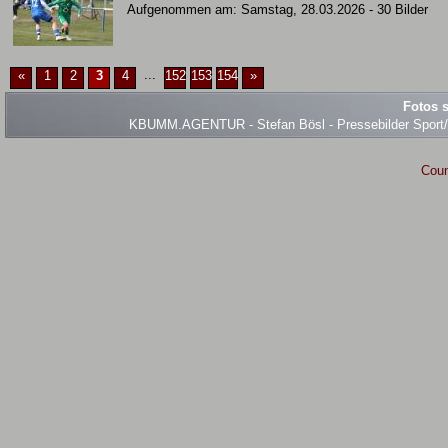
Aufgenommen am: Samstag, 28.03.2026 - 30 Bilder
...
«
1
2
3
4
152
153
154
»
Fotos s
KBUMM.AGENTUR - Stefan Bösl - Pressebilder Sport/Ev
Coun