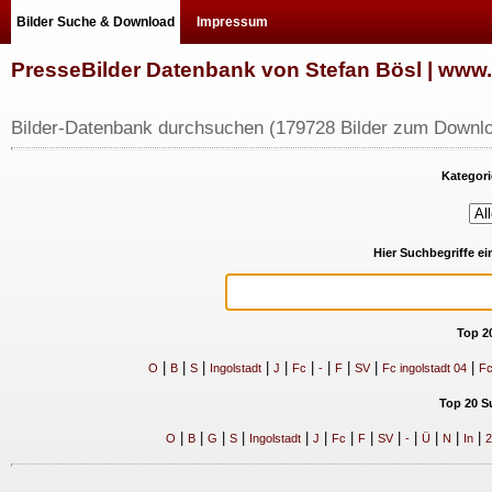
Bilder Suche & Download
Impressum
PresseBilder Datenbank von Stefan Bösl | ww
Bilder-Datenbank durchsuchen (179728 Bilder zum Downlo
Kategori
Hier Suchbegriffe e
Top 2
|
|
|
|
|
|
|
|
|
|
O
B
S
Ingolstadt
J
Fc
-
F
SV
Fc ingolstadt 04
Fc
Top 20 S
|
|
|
|
|
|
|
|
|
|
|
|
|
O
B
G
S
Ingolstadt
J
Fc
F
SV
-
Ü
N
In
2