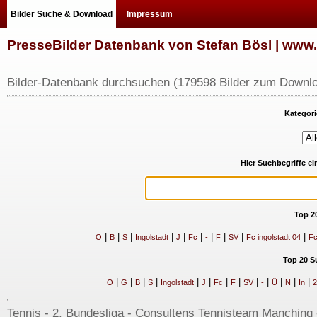
Bilder Suche & Download
Impressum
PresseBilder Datenbank von Stefan Bösl | ww
Bilder-Datenbank durchsuchen (179598 Bilder zum Downlo
Kategori
Hier Suchbegriffe e
Top 2
|
|
|
|
|
|
|
|
|
|
O
B
S
Ingolstadt
J
Fc
-
F
SV
Fc ingolstadt 04
Fc
Top 20 S
|
|
|
|
|
|
|
|
|
|
|
|
|
O
G
B
S
Ingolstadt
J
Fc
F
SV
-
Ü
N
In
2
Tennis - 2. Bundesliga - Consultens Tennisteam Manching