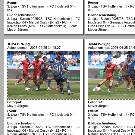
Event:
Event:
3. Liga - TSV Hoffenheim II - FC Ingolstadt 04 -
3. Liga - TSV Hoffenheim II - FC
0:3
0:3
Bildbeschreibung:
Bildbeschreibung:
3. Liga - Saison 2025/26 - TSG Hoffenheim II - FC
3. Liga - Saison 2025/26 - TSG 
Ingolstadt 04 - Marcel Costly (Nr.22 - FCI) -
Ingolstadt 04 - Georgios Antzoul
Kelven Frees (Nr.5 - TSG Hoffenheim II) - Foto:
Luca Erlein (Nr.24 - TSG Hoffenh
Meyer Jürgen
Meyer Jürgen
JUMA1576.jpg
JUMA1578.jpg
Aufgenommen: 2026-04-25 14:48:27
Aufgenommen: 2026-04-25 14:4
Fotograf:
Fotograf:
Meyer Jürgen
Meyer Jürgen
Event:
Event:
3. Liga - TSV Hoffenheim II - FC Ingolstadt 04 -
3. Liga - TSV Hoffenheim II - FC
0:3
0:3
Bildbeschreibung:
Bildbeschreibung:
3. Liga - Saison 2025/26 - TSG Hoffenheim II - FC
3. Liga - Saison 2025/26 - TSG 
Ingolstadt 04 - Marcel Costly (Nr.22 - FCI) -
Ingolstadt 04 - Marcel Costly (Nr
Natnael Abraha (Nr.13 - TSG Hoffenheim II) -
Natnael Abraha (Nr.13 - TSG Hof