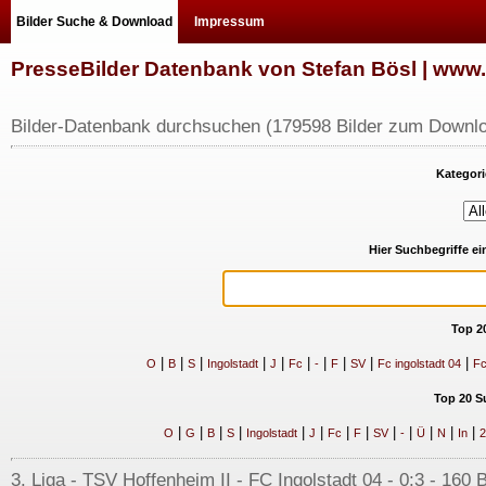
Bilder Suche & Download
Impressum
PresseBilder Datenbank von Stefan Bösl | ww
Bilder-Datenbank durchsuchen (179598 Bilder zum Downlo
Kategori
Hier Suchbegriffe e
Top 2
|
|
|
|
|
|
|
|
|
|
O
B
S
Ingolstadt
J
Fc
-
F
SV
Fc ingolstadt 04
Fc
Top 20 S
|
|
|
|
|
|
|
|
|
|
|
|
|
O
G
B
S
Ingolstadt
J
Fc
F
SV
-
Ü
N
In
2
3. Liga - TSV Hoffenheim II - FC Ingolstadt 04 - 0:3 - 160 