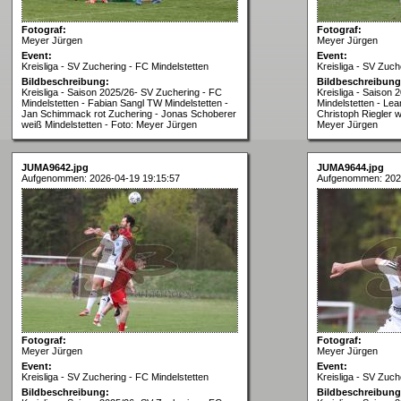
Fotograf:
Fotograf:
Meyer Jürgen
Meyer Jürgen
Event:
Event:
Kreisliga - SV Zuchering - FC Mindelstetten
Kreisliga - SV Zuch
Bildbeschreibung:
Bildbeschreibung
Kreisliga - Saison 2025/26- SV Zuchering - FC
Kreisliga - Saison
Mindelstetten - Fabian Sangl TW Mindelstetten -
Mindelstetten - Lea
Jan Schimmack rot Zuchering - Jonas Schoberer
Christoph Riegler w
weiß Mindelstetten - Foto: Meyer Jürgen
Meyer Jürgen
JUMA9642.jpg
JUMA9644.jpg
Aufgenommen: 2026-04-19 19:15:57
Aufgenommen: 202
Fotograf:
Fotograf:
Meyer Jürgen
Meyer Jürgen
Event:
Event:
Kreisliga - SV Zuchering - FC Mindelstetten
Kreisliga - SV Zuch
Bildbeschreibung:
Bildbeschreibung