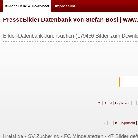
Bilder Suche & Download
Impressum
PresseBilder Datenbank von Stefan Bösl | ww
Bilder-Datenbank durchsuchen (179456 Bilder zum Downlo
|
|
|
|
|
O
B
S
Ingolstadt
J
|
|
|
G
O
B
Ingolstadt
Kreisliga - SV Zuchering - FC Mindelstetten - 47 Bilder gef