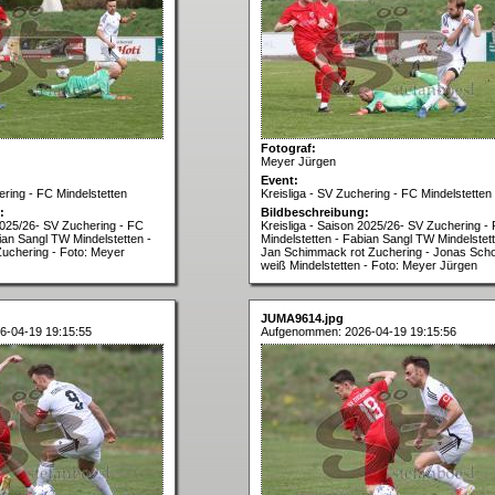
Fotograf:
Meyer Jürgen
Event:
ering - FC Mindelstetten
Kreisliga - SV Zuchering - FC Mindelstetten
:
Bildbeschreibung:
 2025/26- SV Zuchering - FC
Kreisliga - Saison 2025/26- SV Zuchering -
ian Sangl TW Mindelstetten -
Mindelstetten - Fabian Sangl TW Mindelstett
Zuchering - Foto: Meyer
Jan Schimmack rot Zuchering - Jonas Sch
weiß Mindelstetten - Foto: Meyer Jürgen
JUMA9614.jpg
6-04-19 19:15:55
Aufgenommen: 2026-04-19 19:15:56