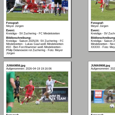
Fotograf:
Fotograf:
Meyer Jürgen
Meyer Jürgen
Event:
Event:
Kreisliga - SV Zuchering - FC Mindelstetten
Kreisliga - SV Zuch
Bildbeschreibung:
Bildbeschreibung
Kreisliga - Saison 2025/26- SV Zuchering - FC
Kreisliga - Saison
Mindelstetten - Lukas Gaul weiß Mindelstetten
Mindelstetten - Nic
#10 - Ben Forchhammer weiß Mindelstetten -
XXXXX - Foto: Mey
Philip Delanowski rot Zuchering - Foto: Meyer
Jürgen
JUMA9856.jpg
JUMA9908.jpg
Aufgenommen: 2026-04-19 19:16:06
Aufgenommen: 202
Fotograf:
Fotograf: