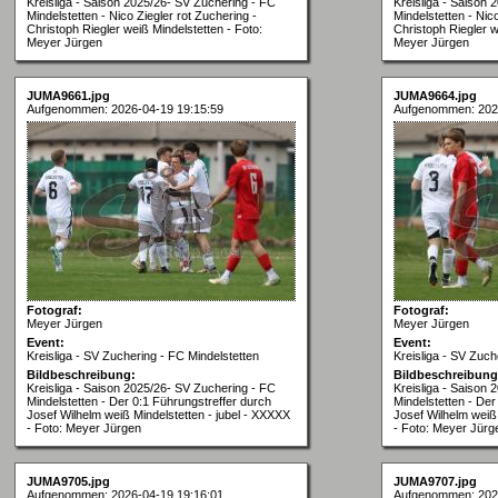
Kreisliga - Saison 2025/26- SV Zuchering - FC
Kreisliga - Saison
Mindelstetten - Nico Ziegler rot Zuchering -
Mindelstetten - Nic
Christoph Riegler weiß Mindelstetten - Foto:
Christoph Riegler w
Meyer Jürgen
Meyer Jürgen
JUMA9661.jpg
JUMA9664.jpg
Aufgenommen: 2026-04-19 19:15:59
Aufgenommen: 202
Fotograf:
Fotograf:
Meyer Jürgen
Meyer Jürgen
Event:
Event:
Kreisliga - SV Zuchering - FC Mindelstetten
Kreisliga - SV Zuch
Bildbeschreibung:
Bildbeschreibung
Kreisliga - Saison 2025/26- SV Zuchering - FC
Kreisliga - Saison
Mindelstetten - Der 0:1 Führungstreffer durch
Mindelstetten - Der
Josef Wilhelm weiß Mindelstetten - jubel - XXXXX
Josef Wilhelm weiß 
- Foto: Meyer Jürgen
- Foto: Meyer Jürg
JUMA9705.jpg
JUMA9707.jpg
Aufgenommen: 2026-04-19 19:16:01
Aufgenommen: 202