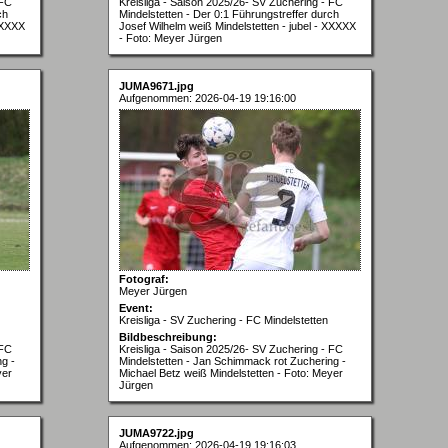
 FC
Kreisliga - Saison 2025/26- SV Zuchering - FC
ch
Mindelstetten - Der 0:1 Führungstreffer durch
 XXXXX
Josef Wilhelm weiß Mindelstetten - jubel - XXXXX
- Foto: Meyer Jürgen
JUMA9671.jpg
Aufgenommen: 2026-04-19 19:16:00
Fotograf:
Meyer Jürgen
Event:
Kreisliga - SV Zuchering - FC Mindelstetten
Bildbeschreibung:
 FC
Kreisliga - Saison 2025/26- SV Zuchering - FC
g -
Mindelstetten - Jan Schimmack rot Zuchering -
yer
Michael Betz weiß Mindelstetten - Foto: Meyer
Jürgen
JUMA9722.jpg
Aufgenommen: 2026-04-19 19:16:03