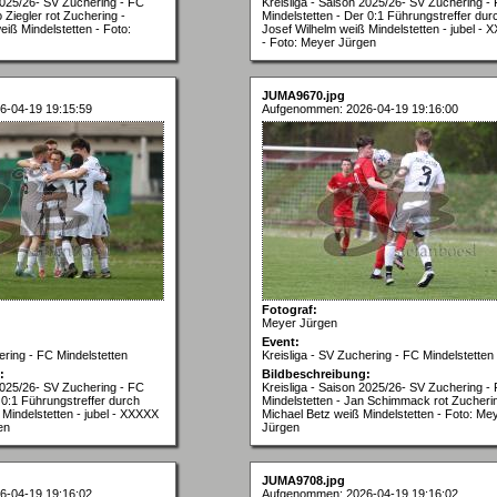
 2025/26- SV Zuchering - FC
Kreisliga - Saison 2025/26- SV Zuchering -
o Ziegler rot Zuchering -
Mindelstetten - Der 0:1 Führungstreffer dur
eiß Mindelstetten - Foto:
Josef Wilhelm weiß Mindelstetten - jubel -
- Foto: Meyer Jürgen
JUMA9670.jpg
6-04-19 19:15:59
Aufgenommen: 2026-04-19 19:16:00
Fotograf:
Meyer Jürgen
Event:
ering - FC Mindelstetten
Kreisliga - SV Zuchering - FC Mindelstetten
:
Bildbeschreibung:
 2025/26- SV Zuchering - FC
Kreisliga - Saison 2025/26- SV Zuchering -
 0:1 Führungstreffer durch
Mindelstetten - Jan Schimmack rot Zucherin
Mindelstetten - jubel - XXXXX
Michael Betz weiß Mindelstetten - Foto: Me
en
Jürgen
JUMA9708.jpg
6-04-19 19:16:02
Aufgenommen: 2026-04-19 19:16:02