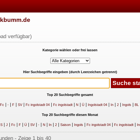
w.kbumm.de
ad verfügbar)
Kategorie wählen oder frei lassen
Hier Suchbegriffe eingeben (durch Leerzeichen getrennt)
Top 20 Suchbegriffe gesamt
|
|
|
|
|
|
|
|
|
|
|
|
Fc
-
F
SV
Fc ingolstadt 04
Fc ingolstadt
N
Ü
Ingolstadt 04
In
2
Ingols
BL
Top 20 Suchbegriffe diesen Monat
|
|
|
|
|
|
|
|
|
|
|
|
|
|
|
S
J
Fc
F
Ü
SV
-
N
In
2
Saison
Ingols
Fc ingolstadt 04
Fc ingolstadt
In
unden - Zeige 1 bis 40