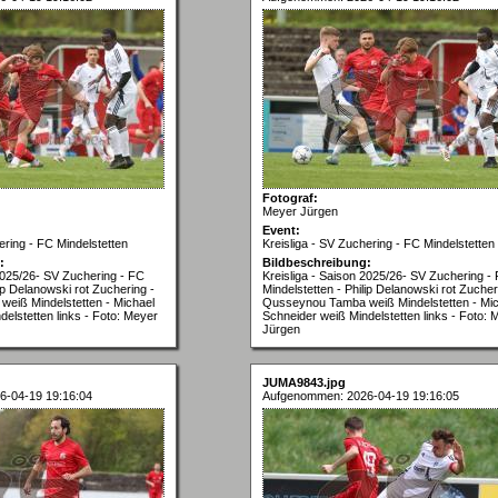
Fotograf:
Meyer Jürgen
Event:
ering - FC Mindelstetten
Kreisliga - SV Zuchering - FC Mindelstetten
:
Bildbeschreibung:
 2025/26- SV Zuchering - FC
Kreisliga - Saison 2025/26- SV Zuchering -
lip Delanowski rot Zuchering -
Mindelstetten - Philip Delanowski rot Zucher
eiß Mindelstetten - Michael
Qusseynou Tamba weiß Mindelstetten - Mic
elstetten links - Foto: Meyer
Schneider weiß Mindelstetten links - Foto: 
Jürgen
JUMA9843.jpg
6-04-19 19:16:04
Aufgenommen: 2026-04-19 19:16:05