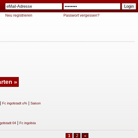
Neu registrieren
Passwort vergessen?
|
|
Fc ingolstadt u%
Saison
|
golstadt 04
Fc ingolsta
1
2
»