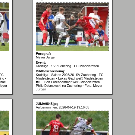
Fotograf:
Meyer Jürgen
Event:
Kreisliga - SV Zuchering - FC Mindelstetten
Bildbeschreibung:
 FC
Kreisliga - Saison 2025/26- SV Zuchering - FC
ing -
Mindelstetten - Lukas Gaul weiß Mindelstetten
hael
#10 - Ben Forchhammer weiß Mindelstetten -
Meyer
Philip Delanowski rot Zuchering - Foto: Meyer
Jürgen
JUMA9845.jpg
Aufgenommen: 2026-04-19 19:16:05