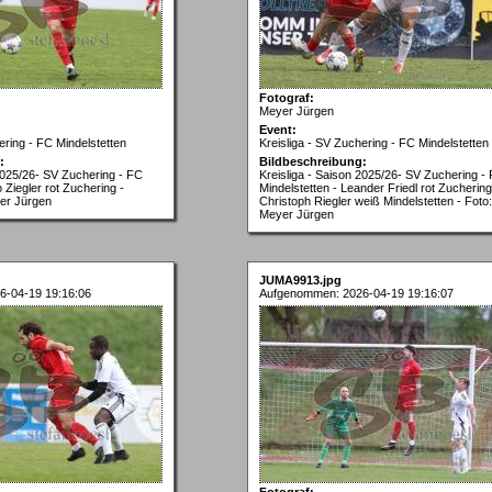
Fotograf:
Meyer Jürgen
Event:
ering - FC Mindelstetten
Kreisliga - SV Zuchering - FC Mindelstetten
:
Bildbeschreibung:
 2025/26- SV Zuchering - FC
Kreisliga - Saison 2025/26- SV Zuchering -
o Ziegler rot Zuchering -
Mindelstetten - Leander Friedl rot Zuchering
er Jürgen
Christoph Riegler weiß Mindelstetten - Foto:
Meyer Jürgen
JUMA9913.jpg
6-04-19 19:16:06
Aufgenommen: 2026-04-19 19:16:07
Fotograf: