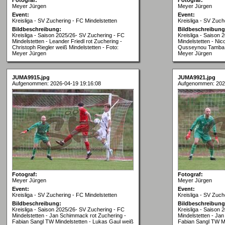
Meyer Jürgen
Meyer Jürgen
Event:
Event:
Kreisliga - SV Zuchering - FC Mindelstetten
Kreisliga - SV Zuch
Bildbeschreibung:
Bildbeschreibung
Kreisliga - Saison 2025/26- SV Zuchering - FC
Kreisliga - Saison
Mindelstetten - Leander Friedl rot Zuchering -
Mindelstetten - Nico
Christoph Riegler weiß Mindelstetten - Foto:
Qusseynou Tamba w
Meyer Jürgen
Meyer Jürgen
JUMA9915.jpg
JUMA9921.jpg
Aufgenommen: 2026-04-19 19:16:08
Aufgenommen: 202
Fotograf:
Fotograf:
Meyer Jürgen
Meyer Jürgen
Event:
Event:
Kreisliga - SV Zuchering - FC Mindelstetten
Kreisliga - SV Zuch
Bildbeschreibung:
Bildbeschreibung
Kreisliga - Saison 2025/26- SV Zuchering - FC
Kreisliga - Saison
Mindelstetten - Jan Schimmack rot Zuchering -
Mindelstetten - Ja
Fabian Sangl TW Mindelstetten - Lukas Gaul weiß
Fabian Sangl TW Mi