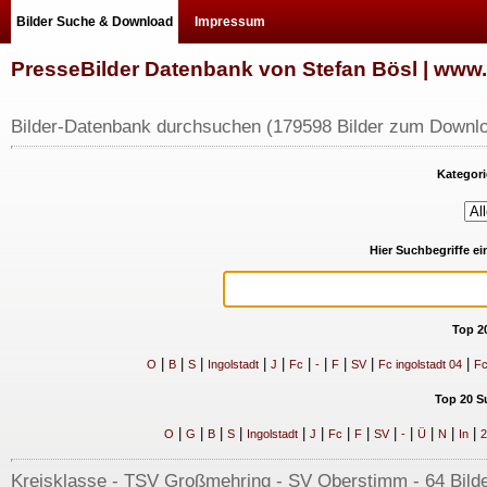
Bilder Suche & Download
Impressum
PresseBilder Datenbank von Stefan Bösl | ww
Bilder-Datenbank durchsuchen (179598 Bilder zum Downlo
Kategori
Hier Suchbegriffe e
Top 2
|
|
|
|
|
|
|
|
|
|
O
B
S
Ingolstadt
J
Fc
-
F
SV
Fc ingolstadt 04
Fc
Top 20 S
|
|
|
|
|
|
|
|
|
|
|
|
|
O
G
B
S
Ingolstadt
J
Fc
F
SV
-
Ü
N
In
2
Kreisklasse - TSV Großmehring - SV Oberstimm - 64 Bilder