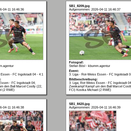
SB1_8209.jpg
-04-11 16:46:36
Aufgenommen: 2026-04-11 16:46:37
Fotograf:
m.agentur
Stefan Bösl - kbumm.agentur
Event:
 Essen - FC Ingolstadt 04 - 4:1
3. Liga - Rot-Weiss Essen - FC Ingolstadt 0
:
Bildbeschreibung:
Essen - FC Ingolstadt 04;
3. Liga; Rot-Weiss Essen - FC Ingolstadt 04
 den Ball Marcel Costly (22,
Zweikampf Kampf um den Ball Marcel Costl
el (2 RWE)
FCI) Kostka Michael (2 RWE)
SB1_8420.jpg
-04-11 16:46:38
Aufgenommen: 2026-04-11 16:46:39