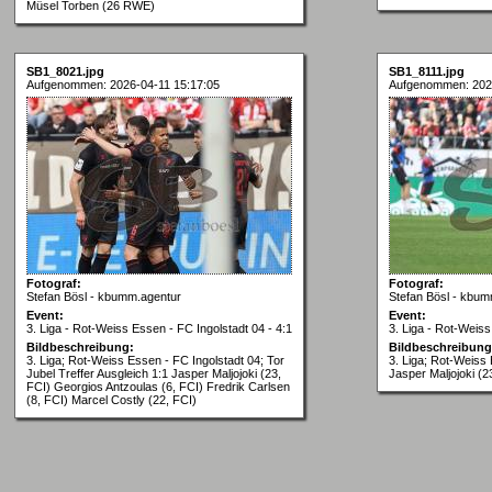
Müsel Torben (26 RWE)
SB1_8021.jpg
SB1_8111.jpg
Aufgenommen: 2026-04-11 15:17:05
Aufgenommen: 2026
Fotograf:
Fotograf:
Stefan Bösl - kbumm.agentur
Stefan Bösl - kbum
Event:
Event:
3. Liga - Rot-Weiss Essen - FC Ingolstadt 04 - 4:1
3. Liga - Rot-Weiss
Bildbeschreibung:
Bildbeschreibung
3. Liga; Rot-Weiss Essen - FC Ingolstadt 04; Tor
3. Liga; Rot-Weiss 
Jubel Treffer Ausgleich 1:1 Jasper Maljojoki (23,
Jasper Maljojoki (2
FCI) Georgios Antzoulas (6, FCI) Fredrik Carlsen
(8, FCI) Marcel Costly (22, FCI)