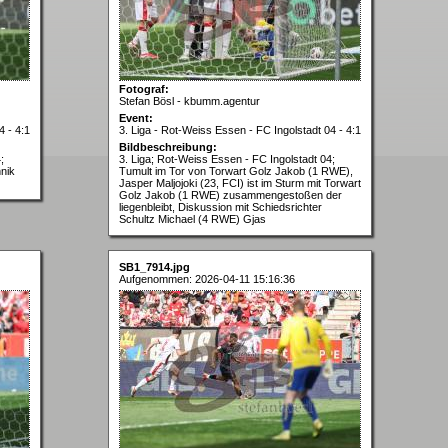
Fotograf:
Stefan Bösl - kbumm.agentur
Event:
4 - 4:1
3. Liga - Rot-Weiss Essen - FC Ingolstadt 04 - 4:1
Bildbeschreibung:
;
3. Liga; Rot-Weiss Essen - FC Ingolstadt 04;
nik
Tumult im Tor von Torwart Golz Jakob (1 RWE),
Jasper Maljojoki (23, FCI) ist im Sturm mit Torwart
Golz Jakob (1 RWE) zusammengestoßen der
liegenbleibt, Diskussion mit Schiedsrichter
Schultz Michael (4 RWE) Gjas
SB1_7914.jpg
Aufgenommen: 2026-04-11 15:16:36