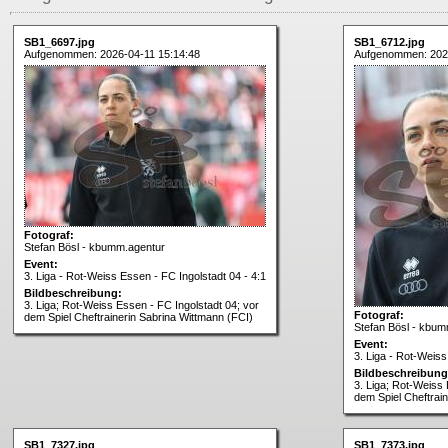
SB1_6697.jpg
SB1_6712.jpg
Aufgenommen: 2026-04-11 15:14:48
Aufgenommen: 2026
Fotograf:
Stefan Bösl - kbumm.agentur
Event:
3. Liga - Rot-Weiss Essen - FC Ingolstadt 04 - 4:1
Bildbeschreibung:
3. Liga; Rot-Weiss Essen - FC Ingolstadt 04; vor
Fotograf:
dem Spiel Cheftrainerin Sabrina Wittmann (FCI)
Stefan Bösl - kbum
Event:
3. Liga - Rot-Weiss
Bildbeschreibung
3. Liga; Rot-Weiss 
dem Spiel Cheftrai
SB1_7327.jpg
SB1_7373.jpg