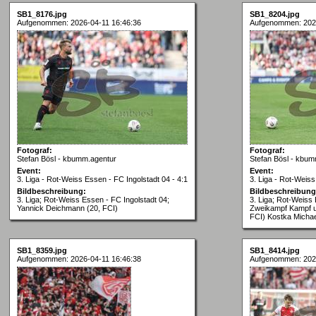
SB1_8176.jpg
SB1_8204.jpg
Aufgenommen: 2026-04-11 16:46:36
Aufgenommen: 2026
Fotograf:
Fotograf:
Stefan Bösl - kbumm.agentur
Stefan Bösl - kbum
Event:
Event:
3. Liga - Rot-Weiss Essen - FC Ingolstadt 04 - 4:1
3. Liga - Rot-Weiss
Bildbeschreibung:
Bildbeschreibung
3. Liga; Rot-Weiss Essen - FC Ingolstadt 04;
3. Liga; Rot-Weiss 
Yannick Deichmann (20, FCI)
Zweikampf Kampf um
FCI) Kostka Micha
SB1_8359.jpg
SB1_8414.jpg
Aufgenommen: 2026-04-11 16:46:38
Aufgenommen: 2026