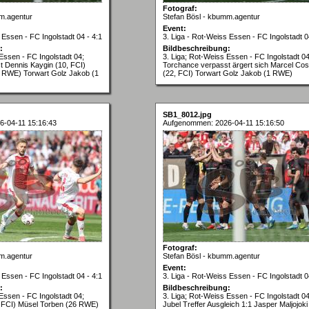
Fotograf:
m.agentur
Stefan Bösl - kbumm.agentur
Event:
 Essen - FC Ingolstadt 04 - 4:1
3. Liga - Rot-Weiss Essen - FC Ingolstadt 0
:
Bildbeschreibung:
Essen - FC Ingolstadt 04;
3. Liga; Rot-Weiss Essen - FC Ingolstadt 04
 Dennis Kaygin (10, FCI)
Torchance verpasst ärgert sich Marcel Cos
2 RWE) Torwart Golz Jakob (1
(22, FCI) Torwart Golz Jakob (1 RWE)
SB1_8012.jpg
-04-11 15:16:43
Aufgenommen: 2026-04-11 15:16:50
Fotograf:
m.agentur
Stefan Bösl - kbumm.agentur
Event:
 Essen - FC Ingolstadt 04 - 4:1
3. Liga - Rot-Weiss Essen - FC Ingolstadt 0
:
Bildbeschreibung:
Essen - FC Ingolstadt 04;
3. Liga; Rot-Weiss Essen - FC Ingolstadt 04
, FCI) Müsel Torben (26 RWE)
Jubel Treffer Ausgleich 1:1 Jasper Maljojoki