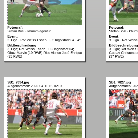
Fotograf:
Fotograf:
Stefan Bösl - kbumm.agentur
Stefan Bösl - kbum
Event:
Event:
3. Liga - Rot-Weiss Essen - FC Ingolstadt 04 - 4:1
3. Liga - Rot-Weiss
Bildbeschreibung:
Bildbeschreibung
3. Liga; Rot-Weiss Essen - FC Ingolstadt 04;
3. Liga; Rot-Weiss 
Obuz Marvin (10 RWE) Rios Alonso José-Enrique
Gustav Christense
(23 RWE)
(37 RWE)
SB1_7634.jpg
SB1_7827.jpg
Aufgenommen: 2026-04-11 15:16:10
Aufgenommen: 2026