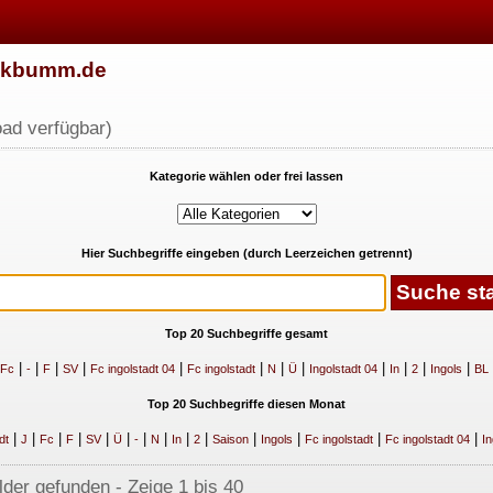
w.kbumm.de
ad verfügbar)
Kategorie wählen oder frei lassen
Hier Suchbegriffe eingeben (durch Leerzeichen getrennt)
Top 20 Suchbegriffe gesamt
|
|
|
|
|
|
|
|
|
|
|
|
Fc
-
F
SV
Fc ingolstadt 04
Fc ingolstadt
N
Ü
Ingolstadt 04
In
2
Ingols
BL
Top 20 Suchbegriffe diesen Monat
|
|
|
|
|
|
|
|
|
|
|
|
|
|
dt
J
Fc
F
SV
Ü
-
N
In
2
Saison
Ingols
Fc ingolstadt
Fc ingolstadt 04
In
lder gefunden - Zeige 1 bis 40