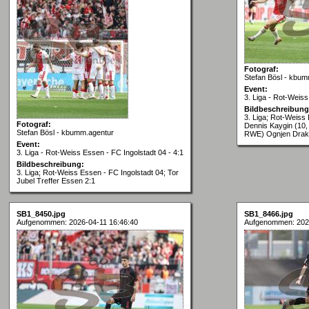
Fotograf:
Stefan Bösl - kbum
Event:
3. Liga - Rot-Weiss
Bildbeschreibung
3. Liga; Rot-Weiss 
Fotograf:
Dennis Kaygin (10,
Stefan Bösl - kbumm.agentur
RWE) Ognjen Draku
Event:
3. Liga - Rot-Weiss Essen - FC Ingolstadt 04 - 4:1
Bildbeschreibung:
3. Liga; Rot-Weiss Essen - FC Ingolstadt 04; Tor
Jubel Treffer Essen 2:1
SB1_8450.jpg
SB1_8466.jpg
Aufgenommen: 2026-04-11 16:46:40
Aufgenommen: 2026