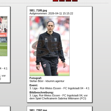
SB1_7185.jpg
Aufgenommen: 2026-04-11 15:15:22
4 - 4:1
; vor
Fotograf:
)
Stefan Bösl - kbumm.agentur
Event:
3. Liga - Rot-Weiss Essen - FC Ingolstadt 04 - 4:1
Bildbeschreibung:
3. Liga; Rot-Weiss Essen - FC Ingolstadt 04; vor
dem Spiel Cheftrainerin Sabrina Wittmann (FCI)
SB1_7397.jpg