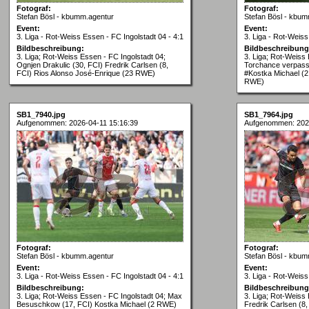
Fotograf:
Fotograf:
Stefan Bösl - kbumm.agentur
Stefan Bösl - kbum
Event:
Event:
3. Liga - Rot-Weiss Essen - FC Ingolstadt 04 - 4:1
3. Liga - Rot-Weiss
Bildbeschreibung:
Bildbeschreibung
3. Liga; Rot-Weiss Essen - FC Ingolstadt 04;
3. Liga; Rot-Weiss 
Ognjen Drakulic (30, FCI) Fredrik Carlsen (8,
Torchance verpasst
FCI) Rios Alonso José-Enrique (23 RWE)
#Kostka Michael (
RWE)
SB1_7940.jpg
SB1_7964.jpg
Aufgenommen: 2026-04-11 15:16:39
Aufgenommen: 2026
Fotograf:
Fotograf:
Stefan Bösl - kbumm.agentur
Stefan Bösl - kbum
Event:
Event:
3. Liga - Rot-Weiss Essen - FC Ingolstadt 04 - 4:1
3. Liga - Rot-Weiss
Bildbeschreibung:
Bildbeschreibung
3. Liga; Rot-Weiss Essen - FC Ingolstadt 04; Max
3. Liga; Rot-Weiss 
Besuschkow (17, FCI) Kostka Michael (2 RWE)
Fredrik Carlsen (8