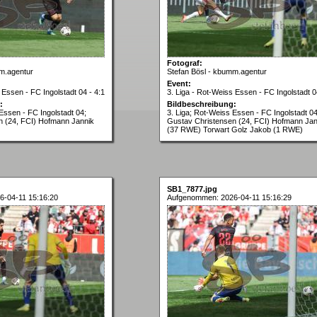
Fotograf:
m.agentur
Stefan Bösl - kbumm.agentur
Event:
 Essen - FC Ingolstadt 04 - 4:1
3. Liga - Rot-Weiss Essen - FC Ingolstadt 0
:
Bildbeschreibung:
Essen - FC Ingolstadt 04;
3. Liga; Rot-Weiss Essen - FC Ingolstadt 04
n (24, FCI) Hofmann Jannik
Gustav Christensen (24, FCI) Hofmann Jan
(37 RWE) Torwart Golz Jakob (1 RWE)
SB1_7877.jpg
-04-11 15:16:20
Aufgenommen: 2026-04-11 15:16:29