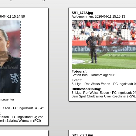
SB1_6742.jpg
-04-11 15:14:59
Aufgenommen: 2026-04-11 15:15:13
Fotograf:
Stefan Bösl - kbumm.agentur
Event:
3. Liga - Rot-Weiss Essen - FC Ingolstadt 0
Bildbeschreibung:
3. Liga; Rot-Weiss Essen - FC Ingolstadt 04
dem Spiel Cheftrainer Uwe Koschinat (RWE
m.agentur
 Essen - FC Ingolstadt 04 - 4:1
:
Essen - FC Ingolstadt 04; vor
nerin Sabrina Wittmann (FCI)
SB1_7381.jpg