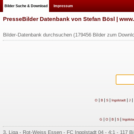
Bilder Suche & Download
Impressum
PresseBilder Datenbank von Stefan Bösl | ww
Bilder-Datenbank durchsuchen (179456 Bilder zum Downlo
|
|
|
|
|
O
B
S
Ingolstadt
J
|
|
|
|
G
O
B
S
Ingolsta
3. Liga - Rot-Weiss Essen - FC Ingolstadt 04 - 4:1 - 117 Bi