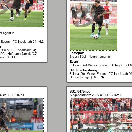
m.agentur
 Essen - FC Ingolstadt 04 - 4:1
:
Essen - FC Ingolstadt 04;
Fotograf:
 FCI) Hofmann Jannik (37
Stefan Bösl - kbumm.agentur
lic (30, FCI)
Event:
3. Liga - Rot-Weiss Essen - FC Ingolstadt 0
Bildbeschreibung:
3. Liga; Rot-Weiss Essen - FC Ingolstadt 04
Dennis Kaygin (10, FCI)
SB1_8475.jpg
-04-11 16:46:41
Aufgenommen: 2026-04-11 16:46:41