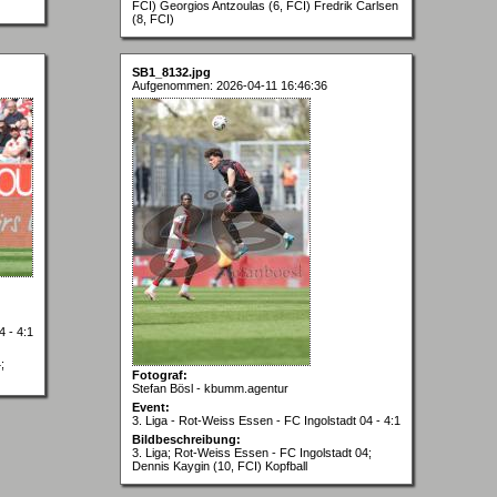
FCI) Georgios Antzoulas (6, FCI) Fredrik Carlsen
(8, FCI)
SB1_8132.jpg
Aufgenommen: 2026-04-11 16:46:36
4 - 4:1
;
Fotograf:
Stefan Bösl - kbumm.agentur
Event:
3. Liga - Rot-Weiss Essen - FC Ingolstadt 04 - 4:1
Bildbeschreibung:
3. Liga; Rot-Weiss Essen - FC Ingolstadt 04;
Dennis Kaygin (10, FCI) Kopfball