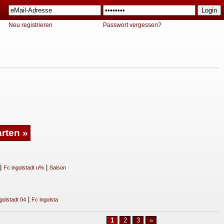
Neu registrieren
Passwort vergessen?
|
|
Fc ingolstadt u%
Saison
|
golstadt 04
Fc ingolsta
1
2
3
»