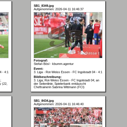
SB1_8349.jpg
Aufgenommen: 2026-04-11 16:46:37
Fotograf:
Stefan Bösl - kbumm.agentur
Event:
4 - 4:1
3. Liga - Rot-Weiss Essen - FC Ingolstadt 04 - 4:1
Bildbeschreibung:
;
3. Liga; Rot-Weiss Essen - FC Ingolstadt 04; an
y (22,
der Seitenlinie, Spielerbank enttäuscht
Cheftrainerin Sabrina Wittmann (FCI)
SB1_8434.jpg
Aufgenommen: 2026-04-11 16:46:40