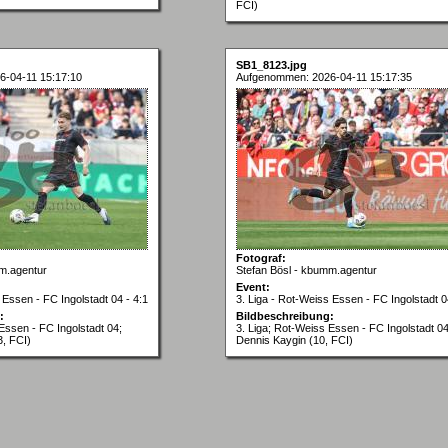
FCI)
SB1_8123.jpg
-04-11 15:17:10
Aufgenommen: 2026-04-11 15:17:35
Fotograf:
m.agentur
Stefan Bösl - kbumm.agentur
Event:
 Essen - FC Ingolstadt 04 - 4:1
3. Liga - Rot-Weiss Essen - FC Ingolstadt 0
:
Bildbeschreibung:
Essen - FC Ingolstadt 04;
3. Liga; Rot-Weiss Essen - FC Ingolstadt 04
3, FCI)
Dennis Kaygin (10, FCI)