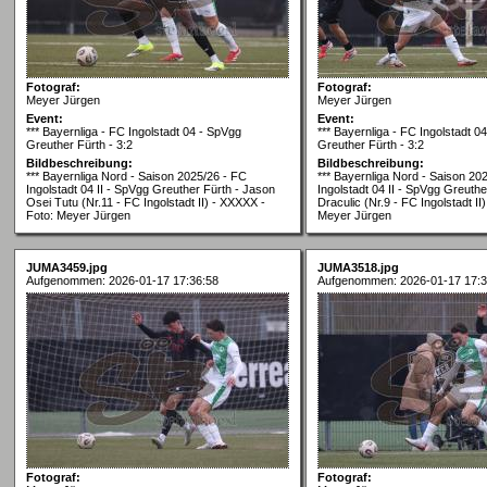
Fotograf:
Fotograf:
Meyer Jürgen
Meyer Jürgen
Event:
Event:
*** Bayernliga - FC Ingolstadt 04 - SpVgg
*** Bayernliga - FC Ingolstadt 0
Greuther Fürth - 3:2
Greuther Fürth - 3:2
Bildbeschreibung:
Bildbeschreibung:
*** Bayernliga Nord - Saison 2025/26 - FC
*** Bayernliga Nord - Saison 20
Ingolstadt 04 II - SpVgg Greuther Fürth - Jason
Ingolstadt 04 II - SpVgg Greuthe
Osei Tutu (Nr.11 - FC Ingolstadt II) - XXXXX -
Draculic (Nr.9 - FC Ingolstadt II
Foto: Meyer Jürgen
Meyer Jürgen
JUMA3459.jpg
JUMA3518.jpg
Aufgenommen: 2026-01-17 17:36:58
Aufgenommen: 2026-01-17 17:3
Fotograf:
Fotograf: