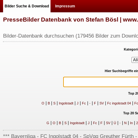
Bilder Suche & Download
Impressum
PresseBilder Datenbank von Stefan Bösl | ww
Bilder-Datenbank durchsuchen (179456 Bilder zum Downlo
Kategori
Hier Suchbegriffe e
Top 2
|
|
|
|
|
|
|
|
|
|
O
B
S
Ingolstadt
J
Fc
-
F
SV
Fc ingolstadt 04
Fc
Top 20 S
|
|
|
|
|
|
|
|
|
|
|
|
|
G
O
B
S
Ingolstadt
J
Fc
F
SV
Ü
-
N
In
2
*** Bayernliga - FC Ingolstadt 04 - SpVgg Greuther Fürth - 