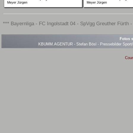
Meyer Jürgen
Meyer Jürgen
*** Bayernliga - FC Ingolstadt 04 - SpVgg Greuther Fürth - 
Fotos s
KBUMM.AGENTUR - Stefan Bösl - Pressebilder Sport/Ev
Coun