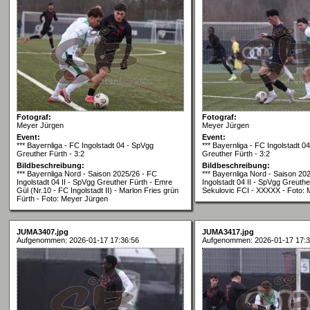
Fotograf:
Fotograf:
Meyer Jürgen
Meyer Jürgen
Event:
Event:
*** Bayernliga - FC Ingolstadt 04 - SpVgg
*** Bayernliga - FC Ingolstadt 0
Greuther Fürth - 3:2
Greuther Fürth - 3:2
Bildbeschreibung:
Bildbeschreibung:
*** Bayernliga Nord - Saison 2025/26 - FC
*** Bayernliga Nord - Saison 20
Ingolstadt 04 II - SpVgg Greuther Fürth - Emre
Ingolstadt 04 II - SpVgg Greuthe
Gül (Nr.10 - FC Ingolstadt II) - Marlon Fries grün
Sekulovic FCI - XXXXX - Foto:
Fürth - Foto: Meyer Jürgen
JUMA3407.jpg
JUMA3417.jpg
Aufgenommen: 2026-01-17 17:36:56
Aufgenommen: 2026-01-17 17:3