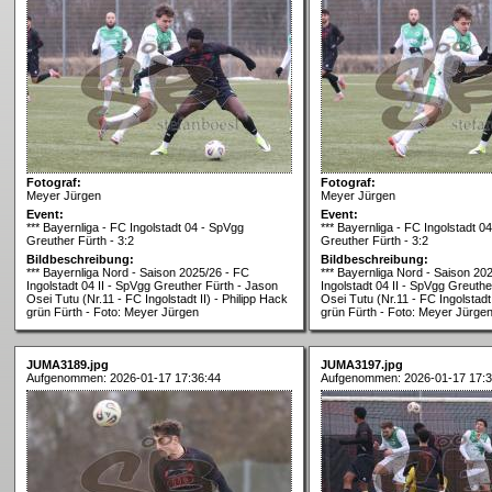
Fotograf:
Fotograf:
Meyer Jürgen
Meyer Jürgen
Event:
Event:
*** Bayernliga - FC Ingolstadt 04 - SpVgg
*** Bayernliga - FC Ingolstadt 0
Greuther Fürth - 3:2
Greuther Fürth - 3:2
Bildbeschreibung:
Bildbeschreibung:
*** Bayernliga Nord - Saison 2025/26 - FC
*** Bayernliga Nord - Saison 20
Ingolstadt 04 II - SpVgg Greuther Fürth - Jason
Ingolstadt 04 II - SpVgg Greuthe
Osei Tutu (Nr.11 - FC Ingolstadt II) - Philipp Hack
Osei Tutu (Nr.11 - FC Ingolstadt 
grün Fürth - Foto: Meyer Jürgen
grün Fürth - Foto: Meyer Jürge
JUMA3189.jpg
JUMA3197.jpg
Aufgenommen: 2026-01-17 17:36:44
Aufgenommen: 2026-01-17 17:3