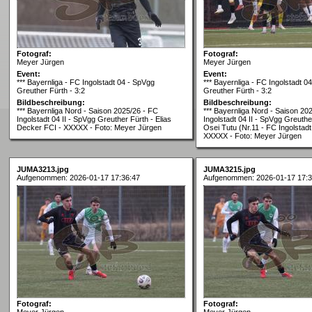
Fotograf:
Fotograf:
Meyer Jürgen
Meyer Jürgen
Event:
Event:
*** Bayernliga - FC Ingolstadt 04 - SpVgg
*** Bayernliga - FC Ingolstadt 0
Greuther Fürth - 3:2
Greuther Fürth - 3:2
Bildbeschreibung:
Bildbeschreibung:
*** Bayernliga Nord - Saison 2025/26 - FC
*** Bayernliga Nord - Saison 20
Ingolstadt 04 II - SpVgg Greuther Fürth - Elias
Ingolstadt 04 II - SpVgg Greuthe
Decker FCI - XXXXX - Foto: Meyer Jürgen
Osei Tutu (Nr.11 - FC Ingolstadt 
XXXXX - Foto: Meyer Jürgen
JUMA3213.jpg
JUMA3215.jpg
Aufgenommen: 2026-01-17 17:36:47
Aufgenommen: 2026-01-17 17:3
Fotograf:
Fotograf:
Meyer Jürgen
Meyer Jürgen