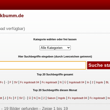
w.kbumm.de
ad verfügbar)
Kategorie wählen oder frei lassen
Hier Suchbegriffe eingeben (durch Leerzeichen getrennt)
Top 20 Suchbegriffe gesamt
|
|
|
|
|
|
|
|
|
|
|
|
Fc
-
F
SV
Fc ingolstadt 04
Fc ingolstadt
N
Ü
Ingolstadt 04
In
2
Ingols
BL
Top 20 Suchbegriffe diesen Monat
|
|
|
|
|
|
|
|
|
|
|
|
|
|
dt
J
Fc
F
SV
-
Ü
N
In
2
Saison
Ingols
Fc ingolstadt 04
Fc ingolstadt
In
 - 19 Bilder gefunden - Zeige 1 bis 19