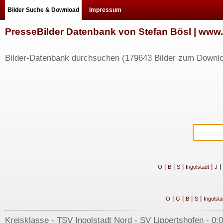
Bilder Suche & Download
Impressum
PresseBilder Datenbank von Stefan Bösl | ww
Bilder-Datenbank durchsuchen (179643 Bilder zum Downlo
|
|
|
|
|
O
B
S
Ingolstadt
J
|
|
|
|
O
G
B
S
Ingolsta
Kreisklasse - TSV Ingolstadt Nord - SV Lippertshofen - 0:0