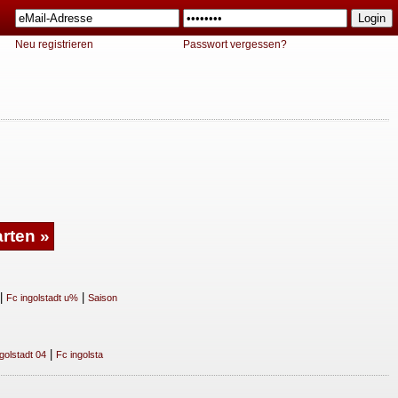
Neu registrieren
Passwort vergessen?
|
|
Fc ingolstadt u%
Saison
|
golstadt 04
Fc ingolsta