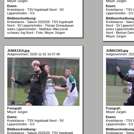
Meyer Jürgen
Meyer Jürgen
Event:
Event:
Kreisklasse - TSV Ingolstadt Nord - SV
Kreisklasse - TSV 
Lippertshofen - 0:0
Lippertshofen - 0:0
Bildbeschreibung:
Bildbeschreibung
Kreisklasse - Saison 2025/26- TSV Ingolstadt
Kreisklasse - Sais
Nord - SV Lippertshofen - Florian Donaubauer
Nord - SV Lipperts
weiss Lippertshofen - Mathäus Wieczorek
weiss Lippertshofe
schwarz Ing Nord - Foto: Meyer Jürgen
Nord - Berkan Demi
Meyer Jürgen
JUMA1314.jpg
JUMA1343.jpg
Aufgenommen: 2025-11-02 16:47:48
Aufgenommen: 2025
Fotograf:
Fotograf:
Meyer Jürgen
Meyer Jürgen
Event:
Event:
Kreisklasse - TSV Ingolstadt Nord - SV
Kreisklasse - TSV 
Lippertshofen - 0:0
Lippertshofen - 0:0
Bildbeschreibung:
Bildbeschreibung
Kreisklasse - Saison 2025/26- TSV Ingolstadt
Kreisklasse - Sais