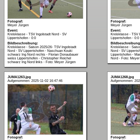
Fotograf:
Fotograf:
Meyer Jürgen
Meyer Jürgen
Event:
Event:
Kreisklasse - TSV Ingolstadt Nord - SV
Kreisklasse - TSV 
Lippertshofen - 0:0
Lippertshofen - 0:0
Bildbeschreibung:
Bildbeschreibung
Kreisklasse - Saison 2025/26- TSV Ingolstadt
Kreisklasse - Sais
Nord - SV Lippertshofen - Naschuan Kouki
Nord - SV Lippertsh
schwarz Ing Nord rechts - Florian Donaubauer
Lippertshofen - Ma
weiss Lippertshofen - Christopher Reichel
Nord - Foto: Meyer
schwarz Ing Nord links - Foto: Meyer Jürgen
JUMA1263.jpg
JUMA1268.jpg
Aufgenommen: 2025-11-02 16:47:46
Aufgenommen: 2025
Fotograf:
Fotograf: