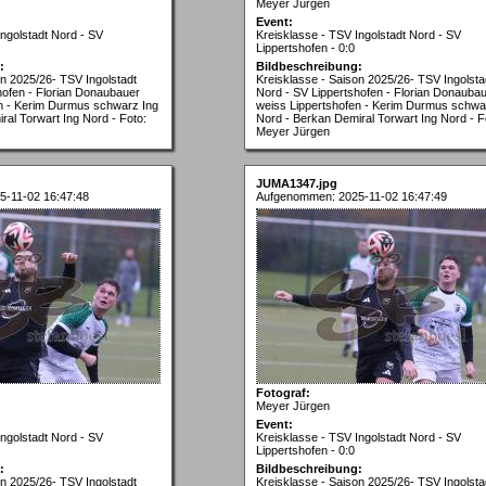
Meyer Jürgen
Event:
Ingolstadt Nord - SV
Kreisklasse - TSV Ingolstadt Nord - SV
Lippertshofen - 0:0
:
Bildbeschreibung:
on 2025/26- TSV Ingolstadt
Kreisklasse - Saison 2025/26- TSV Ingolsta
hofen - Florian Donaubauer
Nord - SV Lippertshofen - Florian Donauba
n - Kerim Durmus schwarz Ing
weiss Lippertshofen - Kerim Durmus schwa
ral Torwart Ing Nord - Foto:
Nord - Berkan Demiral Torwart Ing Nord - F
Meyer Jürgen
JUMA1347.jpg
-11-02 16:47:48
Aufgenommen: 2025-11-02 16:47:49
Fotograf:
Meyer Jürgen
Event:
Ingolstadt Nord - SV
Kreisklasse - TSV Ingolstadt Nord - SV
Lippertshofen - 0:0
:
Bildbeschreibung:
on 2025/26- TSV Ingolstadt
Kreisklasse - Saison 2025/26- TSV Ingolsta