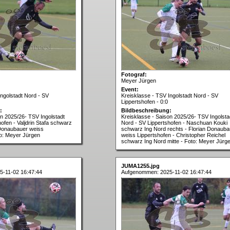
Fotograf:
Meyer Jürgen
Event:
Ingolstadt Nord - SV
Kreisklasse - TSV Ingolstadt Nord - SV
Lippertshofen - 0:0
:
Bildbeschreibung:
on 2025/26- TSV Ingolstadt
Kreisklasse - Saison 2025/26- TSV Ingolsta
ofen - Valjdrin Stafa schwarz
Nord - SV Lippertshofen - Naschuan Kouki
 Donaubauer weiss
schwarz Ing Nord rechts - Florian Donauba
to: Meyer Jürgen
weiss Lippertshofen - Christopher Reichel
schwarz Ing Nord mitte - Foto: Meyer Jürg
JUMA1255.jpg
-11-02 16:47:44
Aufgenommen: 2025-11-02 16:47:44