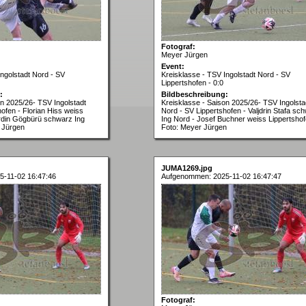
Fotograf:
Meyer Jürgen
Event:
Ingolstadt Nord - SV
Kreisklasse - TSV Ingolstadt Nord - SV
Lippertshofen - 0:0
:
Bildbeschreibung:
on 2025/26- TSV Ingolstadt
Kreisklasse - Saison 2025/26- TSV Ingolsta
ofen - Florian Hiss weiss
Nord - SV Lippertshofen - Valjdrin Stafa sc
rdin Gögbürü schwarz Ing
Ing Nord - Josef Buchner weiss Lippertshof
 Jürgen
Foto: Meyer Jürgen
JUMA1269.jpg
-11-02 16:47:46
Aufgenommen: 2025-11-02 16:47:47
Fotograf: