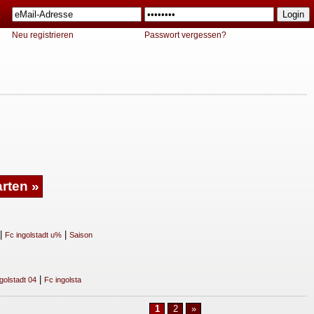
Neu registrieren
Passwort vergessen?
|
|
Fc ingolstadt u%
Saison
|
golstadt 04
Fc ingolsta
1
2
»