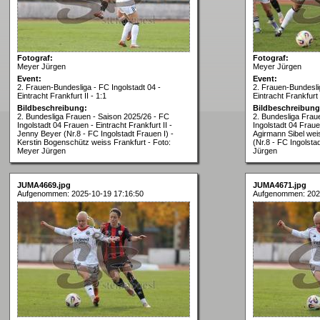
Fotograf:
Fotograf:
Meyer Jürgen
Meyer Jürgen
Event:
Event:
2. Frauen-Bundesliga - FC Ingolstadt 04 -
2. Frauen-Bundeslig
Eintracht Frankfurt II - 1:1
Eintracht Frankfurt I
Bildbeschreibung:
Bildbeschreibung
2. Bundesliga Frauen - Saison 2025/26 - FC
2. Bundesliga Frau
Ingolstadt 04 Frauen - Eintracht Frankfurt II -
Ingolstadt 04 Frauen
Jenny Beyer (Nr.8 - FC Ingolstadt Frauen I) -
Agirmann Sibel wei
Kerstin Bogenschütz weiss Frankfurt - Foto:
(Nr.8 - FC Ingolsta
Meyer Jürgen
Jürgen
JUMA4669.jpg
JUMA4671.jpg
Aufgenommen: 2025-10-19 17:16:50
Aufgenommen: 202