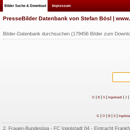
Bilder Suche & Download
Impressum
PresseBilder Datenbank von Stefan Bösl | ww
Bilder-Datenbank durchsuchen (179456 Bilder zum Downlo
|
|
|
|
|
O
B
S
Ingolstadt
J
|
|
|
|
G
O
B
S
Ingolsta
2. Frauen-Bundesliga - FC Ingolstadt 04 - Eintracht Frankfur