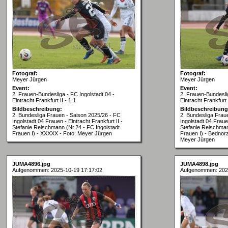
Fotograf:
Fotograf:
Meyer Jürgen
Meyer Jürgen
Event:
Event:
2. Frauen-Bundesliga - FC Ingolstadt 04 -
2. Frauen-Bundeslig
Eintracht Frankfurt II - 1:1
Eintracht Frankfurt I
Bildbeschreibung:
Bildbeschreibung
2. Bundesliga Frauen - Saison 2025/26 - FC
2. Bundesliga Frau
Ingolstadt 04 Frauen - Eintracht Frankfurt II -
Ingolstadt 04 Frauen
Stefanie Reischmann (Nr.24 - FC Ingolstadt
Stefanie Reischman
Frauen I) - XXXXX - Foto: Meyer Jürgen
Frauen I) - Bednorz
Meyer Jürgen
JUMA4896.jpg
JUMA4898.jpg
Aufgenommen: 2025-10-19 17:17:02
Aufgenommen: 202