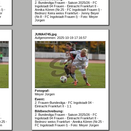
C
2. Bundesliga Frauen - Saison 2025/26 - FC
 -
Ingolstadt 04 Frauen - Eintracht Frankfurt II -
I) -
Annika Kömm (Nr.25 - FC Ingolstadt Frauen I) -
er
Bednorz Keira weiss Frankfurt - Jenny Beyer
r
(Nr.8 - FC Ingolstadt Frauen I) - Foto: Meyer
Jürgen
JUMA4745.jpg
Aufgenommen: 2025-10-19 17:16:57
Fotograf:
Meyer Jürgen
Event:
2. Frauen-Bundesliga - FC Ingolstadt 04 -
Eintracht Frankfurt II - 1:1
Bildbeschreibung:
C
2. Bundesliga Frauen - Saison 2025/26 - FC
 -
Ingolstadt 04 Frauen - Eintracht Frankfurt II -
.25 -
Bednorz weiss Frankfurt - Annika Kömm (Nr.25 -
en
FC Ingolstadt Frauen I) - Foto: Meyer Jürgen