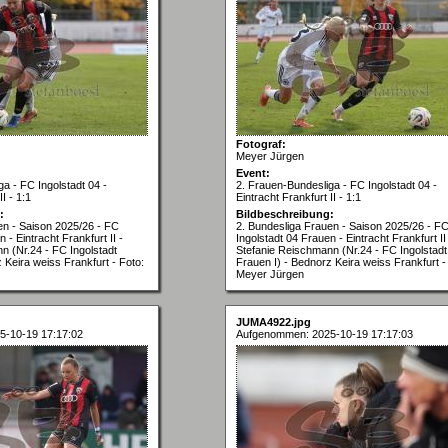
Fotograf:
Meyer Jürgen
Event:
a - FC Ingolstadt 04 -
2. Frauen-Bundesliga - FC Ingolstadt 04 -
I - 1:1
Eintracht Frankfurt II - 1:1
:
Bildbeschreibung:
en - Saison 2025/26 - FC
2. Bundesliga Frauen - Saison 2025/26 - F
 - Eintracht Frankfurt II -
Ingolstadt 04 Frauen - Eintracht Frankfurt II
n (Nr.24 - FC Ingolstadt
Stefanie Reischmann (Nr.24 - FC Ingolstadt
 Keira weiss Frankfurt - Foto:
Frauen I) - Bednorz Keira weiss Frankfurt -
Meyer Jürgen
JUMA4922.jpg
5-10-19 17:17:02
Aufgenommen: 2025-10-19 17:17:03