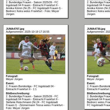
2. Bundesliga Frauen - Saison 2025/26 - FC
2. Bundesliga Frau
Ingolstadt 04 Frauen - Eintracht Frankfurt II -
Ingolstadt 04 Frauen
Annika Kömm (Nr.25 - FC Ingolstadt Frauen I) -
Annika Kömm (Nr.25
Bednorz Keira weiss Frankfurt - Foto: Meyer
Bednorz Keira weis
Jürgen
Jürgen
JUMA4707.jpg
JUMA4730.jpg
Aufgenommen: 2025-10-19 17:16:55
Aufgenommen: 202
Fotograf:
Fotograf:
Meyer Jürgen
Meyer Jürgen
Event:
Event:
2. Frauen-Bundesliga - FC Ingolstadt 04 -
2. Frauen-Bundeslig
Eintracht Frankfurt II - 1:1
Eintracht Frankfurt I
Bildbeschreibung:
Bildbeschreibung
2. Bundesliga Frauen - Saison 2025/26 - FC
2. Bundesliga Frau
Ingolstadt 04 Frauen - Eintracht Frankfurt II -
Ingolstadt 04 Frauen
Stefanie Reischmann (Nr.24 - FC Ingolstadt
Bednorz weiss Fran
Frauen I) - Zimmermann Tessa weiss Frankfurt -
FC Ingolstadt Frau
Foto: Meyer Jürgen