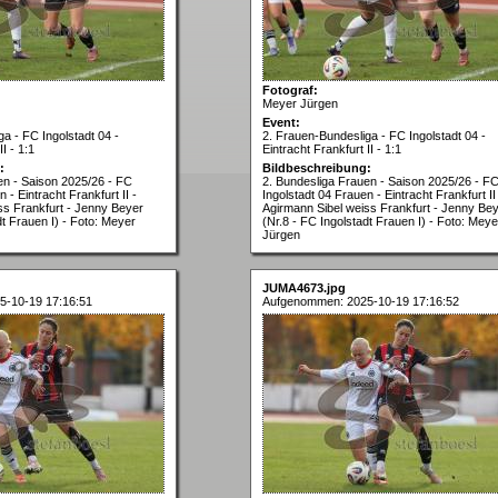
Fotograf:
Meyer Jürgen
Event:
a - FC Ingolstadt 04 -
2. Frauen-Bundesliga - FC Ingolstadt 04 -
I - 1:1
Eintracht Frankfurt II - 1:1
:
Bildbeschreibung:
en - Saison 2025/26 - FC
2. Bundesliga Frauen - Saison 2025/26 - F
 - Eintracht Frankfurt II -
Ingolstadt 04 Frauen - Eintracht Frankfurt II
ss Frankfurt - Jenny Beyer
Agirmann Sibel weiss Frankfurt - Jenny Be
dt Frauen I) - Foto: Meyer
(Nr.8 - FC Ingolstadt Frauen I) - Foto: Meye
Jürgen
JUMA4673.jpg
5-10-19 17:16:51
Aufgenommen: 2025-10-19 17:16:52