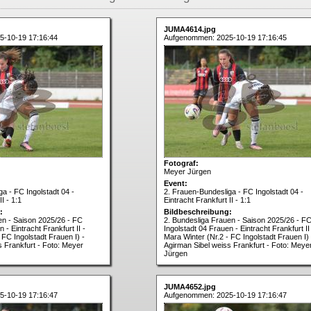
JUMA4614.jpg
5-10-19 17:16:44
Aufgenommen: 2025-10-19 17:16:45
Fotograf:
Meyer Jürgen
Event:
a - FC Ingolstadt 04 -
2. Frauen-Bundesliga - FC Ingolstadt 04 -
I - 1:1
Eintracht Frankfurt II - 1:1
:
Bildbeschreibung:
en - Saison 2025/26 - FC
2. Bundesliga Frauen - Saison 2025/26 - F
 - Eintracht Frankfurt II -
Ingolstadt 04 Frauen - Eintracht Frankfurt II
 FC Ingolstadt Frauen I) -
Mara Winter (Nr.2 - FC Ingolstadt Frauen I) 
s Frankfurt - Foto: Meyer
Agirman Sibel weiss Frankfurt - Foto: Meye
Jürgen
JUMA4652.jpg
5-10-19 17:16:47
Aufgenommen: 2025-10-19 17:16:47