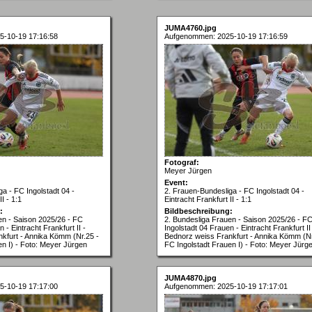
JUMA4760.jpg
5-10-19 17:16:58
Aufgenommen: 2025-10-19 17:16:59
Fotograf:
Meyer Jürgen
Event:
a - FC Ingolstadt 04 -
2. Frauen-Bundesliga - FC Ingolstadt 04 -
I - 1:1
Eintracht Frankfurt II - 1:1
:
Bildbeschreibung:
en - Saison 2025/26 - FC
2. Bundesliga Frauen - Saison 2025/26 - F
 - Eintracht Frankfurt II -
Ingolstadt 04 Frauen - Eintracht Frankfurt II
kfurt - Annika Kömm (Nr.25 -
Bednorz weiss Frankfurt - Annika Kömm (Nr
en I) - Foto: Meyer Jürgen
FC Ingolstadt Frauen I) - Foto: Meyer Jürg
JUMA4870.jpg
5-10-19 17:17:00
Aufgenommen: 2025-10-19 17:17:01