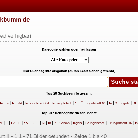
w.kbumm.de
ad verfügbar)
Kategorie wählen oder frei lassen
Hier Suchbegriffe eingeben (durch Leerzeichen getrennt)
Top 20 Suchbegriffe gesamt
|
|
|
|
|
|
|
|
|
|
|
|
Fc
-
F
SV
Fc ingolstadt 04
Fc ingolstadt
N
Ü
Ingolstadt 04
In
2
Ingols
BL
Top 20 Suchbegriffe diesen Monat
|
|
|
|
|
|
|
|
|
|
|
|
|
|
dt
J
Fc
F
SV
Ü
-
N
In
2
Saison
Ingols
Fc ingolstadt
Fc ingolstadt 04
In
t II - 1:1 - 71 Bilder gefunden - Zeige 1 bis 40