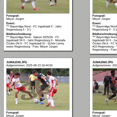
Fotograf:
Fotograf:
Meyer Jürgen
Meyer Jürgen
Event:
Event:
*** Bayernliga Nord - FC Ingolstadt II - Jahn
*** Bayernliga Nord 
Regensburg II - 3:1
Regensburg II - 3:1
Bildbeschreibung:
Bildbeschreibung
*** Bayernliga Nord - Saison 2025/26 - FC
*** Bayernliga Nor
Ingolstadt 04 II - Jahn Regensburg II - Mustafa
Ingolstadt 04 II - 
Özden (Nr.6 - FC Ingolstadt II) - Schön Lenny
Özden (Nr.6 - FC In
weiss Regensburg - Foto: Meyer Jürgen
#10 Regensburg - 
Regensburg - Foto
JUMA2030.JPG
JUMA2060.JPG
Aufgenommen: 2025-08-23 18:44:50
Aufgenommen: 202
Fotograf:
Fotograf:
Meyer Jürgen
Meyer Jürgen