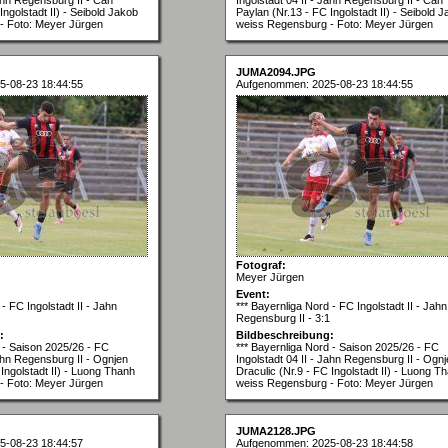
Ingolstadt II) - Seibold Jakob
Paylan (Nr.13 - FC Ingolstadt II) - Seibold 
- Foto: Meyer Jürgen
weiss Regensburg - Foto: Meyer Jürgen
JUMA2094.JPG
5-08-23 18:44:55
Aufgenommen: 2025-08-23 18:44:55
Fotograf:
Meyer Jürgen
Event:
- FC Ingolstadt II - Jahn
*** Bayernliga Nord - FC Ingolstadt II - Jahn
Regensburg II - 3:1
:
Bildbeschreibung:
d - Saison 2025/26 - FC
*** Bayernliga Nord - Saison 2025/26 - FC
Jahn Regensburg II - Ognjen
Ingolstadt 04 II - Jahn Regensburg II - Ogn
 Ingolstadt II) - Luong Thanh
Draculic (Nr.9 - FC Ingolstadt II) - Luong T
- Foto: Meyer Jürgen
weiss Regensburg - Foto: Meyer Jürgen
JUMA2128.JPG
5-08-23 18:44:57
Aufgenommen: 2025-08-23 18:44:58