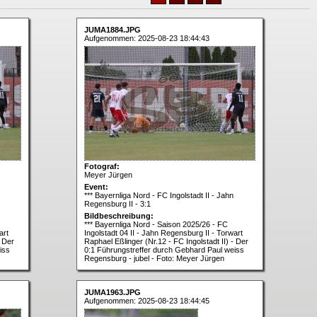
JUMA1884.JPG
Aufgenommen: 2025-08-23 18:44:43
Fotograf:
Meyer Jürgen
Event:
*** Bayernliga Nord - FC Ingolstadt II - Jahn
Regensburg II - 3:1
Bildbeschreibung:
*** Bayernliga Nord - Saison 2025/26 - FC
art
Ingolstadt 04 II - Jahn Regensburg II - Torwart
- Der
Raphael Eßlinger (Nr.12 - FC Ingolstadt II) - Der
iss
0:1 Führungstreffer durch Gebhard Paul weiss
Regensburg - jubel - Foto: Meyer Jürgen
JUMA1963.JPG
Aufgenommen: 2025-08-23 18:44:45