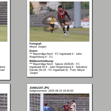
Fotograf:
Meyer Jürgen
Event:
*** Bayernliga Nord - FC Ingolstadt II - Jahn
Regensburg II - 3:1
Bildbeschreibung:
*** Bayernliga Nord - Saison 2025/26 - FC
lovic
Ingolstadt 04 II - Jahn Regensburg II - Sekulovic
muel
Davide (Nr.33 - FC Ingolstadt II) - Foto: Meyer
Jürgen
JUMA2197.JPG
Aufgenommen: 2025-08-23 18:45:00