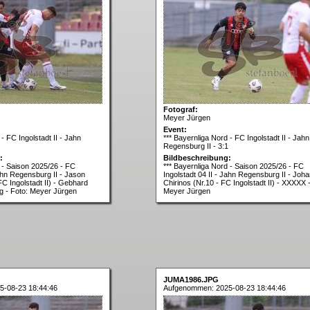
Fotograf:
Meyer Jürgen
Event:
- FC Ingolstadt II - Jahn
*** Bayernliga Nord - FC Ingolstadt II - Jahn
Regensburg II - 3:1
:
Bildbeschreibung:
d - Saison 2025/26 - FC
*** Bayernliga Nord - Saison 2025/26 - FC
Jahn Regensburg II - Jason
Ingolstadt 04 II - Jahn Regensburg II - Joh
FC Ingolstadt II) - Gebhard
Chirinos (Nr.10 - FC Ingolstadt II) - XXXXX 
g - Foto: Meyer Jürgen
Meyer Jürgen
JUMA1986.JPG
5-08-23 18:44:46
Aufgenommen: 2025-08-23 18:44:46