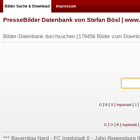
Bilder Suche & Download
Impressum
PresseBilder Datenbank von Stefan Bösl | ww
Bilder-Datenbank durchsuchen (179456 Bilder zum Downlo
|
|
|
|
|
O
B
S
Ingolstadt
J
|
|
|
G
O
B
Ingolstadt
*** Bayernliga Nord - FC Ingolstadt II - Jahn Regensburg II