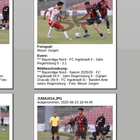
Fotograf:
Meyer Jürgen
Event:
*** Bayernliga Nord - FC Ingolstadt II - Jahn
Regensburg II - 3:1
Bildbeschreibung:
*** Bayernliga Nord - Saison 2025/26 - FC
jen
Ingolstadt 04 II - Jahn Regensburg II - Ognjen
Foto:
Draculic (Nr.9 - FC Ingolstadt II) - Banden Ante
weiss Regensburg - Foto: Meyer Jürgen
JUMA2014.JPG
Aufgenommen: 2025-08-23 18:44:49