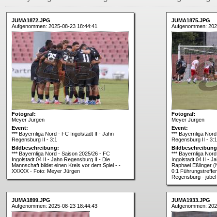
JUMA1872.JPG
JUMA1875.JPG
Aufgenommen: 2025-08-23 18:44:41
Aufgenommen: 202
Fotograf:
Fotograf:
Meyer Jürgen
Meyer Jürgen
Event:
Event:
*** Bayernliga Nord - FC Ingolstadt II - Jahn
*** Bayernliga Nord 
Regensburg II - 3:1
Regensburg II - 3:1
Bildbeschreibung:
Bildbeschreibung
*** Bayernliga Nord - Saison 2025/26 - FC
*** Bayernliga Nor
Ingolstadt 04 II - Jahn Regensburg II - Die
Ingolstadt 04 II - 
Mannschaft bildet einen Kreis vor dem Spiel - -
Raphael Eßlinger (N
XXXXX - Foto: Meyer Jürgen
0:1 Führungstreffe
Regensburg - jubel
JUMA1899.JPG
JUMA1933.JPG
Aufgenommen: 2025-08-23 18:44:43
Aufgenommen: 202