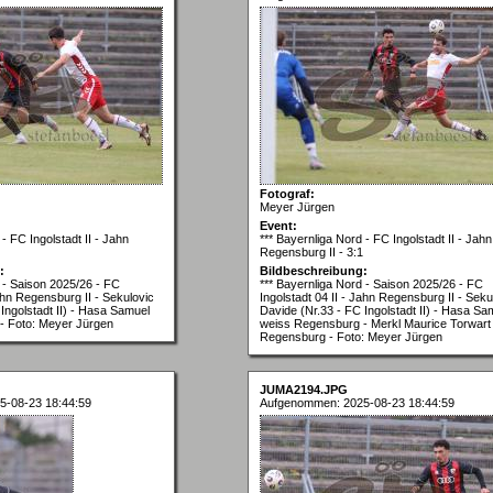
Fotograf:
Meyer Jürgen
Event:
- FC Ingolstadt II - Jahn
*** Bayernliga Nord - FC Ingolstadt II - Jahn
Regensburg II - 3:1
:
Bildbeschreibung:
d - Saison 2025/26 - FC
*** Bayernliga Nord - Saison 2025/26 - FC
Jahn Regensburg II - Sekulovic
Ingolstadt 04 II - Jahn Regensburg II - Seku
Ingolstadt II) - Hasa Samuel
Davide (Nr.33 - FC Ingolstadt II) - Hasa Sa
- Foto: Meyer Jürgen
weiss Regensburg - Merkl Maurice Torwart
Regensburg - Foto: Meyer Jürgen
JUMA2194.JPG
5-08-23 18:44:59
Aufgenommen: 2025-08-23 18:44:59