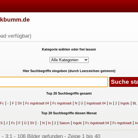
w.kbumm.de
ad verfügbar)
Kategorie wählen oder frei lassen
Hier Suchbegriffe eingeben (durch Leerzeichen getrennt)
Top 20 Suchbegriffe gesamt
|
|
|
|
|
|
|
|
|
|
|
|
Fc
-
F
SV
Fc ingolstadt 04
Fc ingolstadt
N
Ü
Ingolstadt 04
In
2
Ingols
BL
Top 20 Suchbegriffe diesen Monat
|
|
|
|
|
|
|
|
|
|
|
|
|
|
|
S
J
Fc
F
Ü
SV
-
N
In
2
Saison
Ingols
Fc ingolstadt 04
Fc ingolstadt
In
 - 3:1 - 106 Bilder gefunden - Zeige 1 bis 40