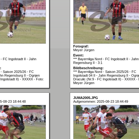
Fotograf:
Meyer Jürgen
Event:
- FC Ingolstadt II - Jahn
*** Bayernliga Nord - FC Ingolstadt II - Jahn
Regensburg II - 3:1
:
Bildbeschreibung:
d - Saison 2025/26 - FC
*** Bayernliga Nord - Saison 2025/26 - FC
Jahn Regensburg II - Ognjen
Ingolstadt 04 II - Jahn Regensburg II - Ogn
Ingolstadt II) - XXXXX - Foto:
Draculic (Nr.9 - FC Ingolstadt II) - XXXXX - 
Meyer Jürgen
JUMA2005.JPG
5-08-23 18:44:48
Aufgenommen: 2025-08-23 18:44:49