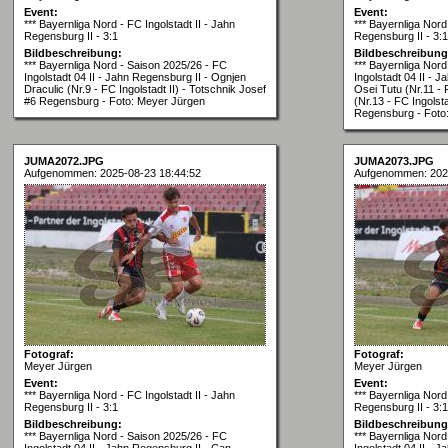
Event:
Event:
*** Bayernliga Nord - FC Ingolstadt II - Jahn
*** Bayernliga Nord 
Regensburg II - 3:1
Regensburg II - 3:1
Bildbeschreibung:
Bildbeschreibung
*** Bayernliga Nord - Saison 2025/26 - FC
*** Bayernliga Nor
Ingolstadt 04 II - Jahn Regensburg II - Ognjen
Ingolstadt 04 II - 
Draculic (Nr.9 - FC Ingolstadt II) - Totschnik Josef
Osei Tutu (Nr.11 - 
#6 Regensburg - Foto: Meyer Jürgen
(Nr.13 - FC Ingolst
Regensburg - Foto
JUMA2072.JPG
JUMA2073.JPG
Aufgenommen: 2025-08-23 18:44:52
Aufgenommen: 202
Fotograf:
Fotograf:
Meyer Jürgen
Meyer Jürgen
Event:
Event:
*** Bayernliga Nord - FC Ingolstadt II - Jahn
*** Bayernliga Nord 
Regensburg II - 3:1
Regensburg II - 3:1
Bildbeschreibung:
Bildbeschreibung
*** Bayernliga Nord - Saison 2025/26 - FC
*** Bayernliga Nor
Ingolstadt 04 II - Jahn Regensburg II - Can
Ingolstadt 04 II - 