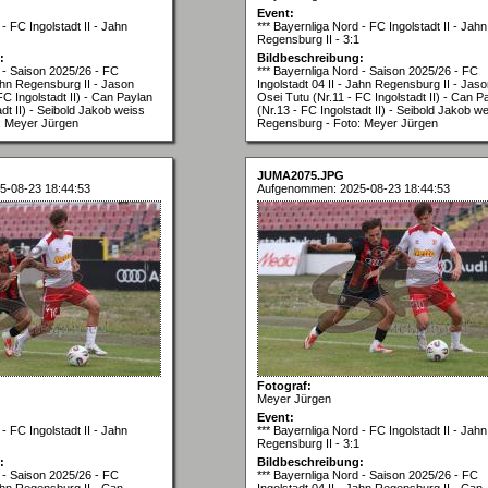
Event:
- FC Ingolstadt II - Jahn
*** Bayernliga Nord - FC Ingolstadt II - Jahn
Regensburg II - 3:1
:
Bildbeschreibung:
d - Saison 2025/26 - FC
*** Bayernliga Nord - Saison 2025/26 - FC
Jahn Regensburg II - Jason
Ingolstadt 04 II - Jahn Regensburg II - Jas
FC Ingolstadt II) - Can Paylan
Osei Tutu (Nr.11 - FC Ingolstadt II) - Can P
adt II) - Seibold Jakob weiss
(Nr.13 - FC Ingolstadt II) - Seibold Jakob w
: Meyer Jürgen
Regensburg - Foto: Meyer Jürgen
JUMA2075.JPG
5-08-23 18:44:53
Aufgenommen: 2025-08-23 18:44:53
Fotograf:
Meyer Jürgen
Event:
- FC Ingolstadt II - Jahn
*** Bayernliga Nord - FC Ingolstadt II - Jahn
Regensburg II - 3:1
:
Bildbeschreibung:
d - Saison 2025/26 - FC
*** Bayernliga Nord - Saison 2025/26 - FC
Jahn Regensburg II - Can
Ingolstadt 04 II - Jahn Regensburg II - Can