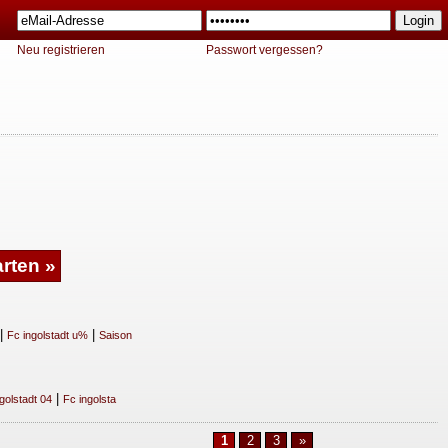
Neu registrieren
Passwort vergessen?
|
|
Fc ingolstadt u%
Saison
|
golstadt 04
Fc ingolsta
1
2
3
»