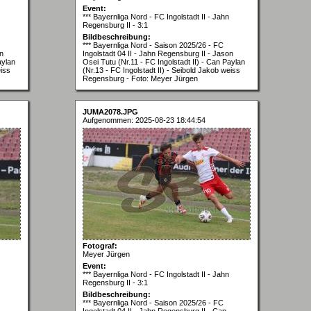
Event:
*** Bayernliga Nord - FC Ingolstadt II - Jahn
Regensburg II - 3:1
Bildbeschreibung:
*** Bayernliga Nord - Saison 2025/26 - FC
on
Ingolstadt 04 II - Jahn Regensburg II - Jason
aylan
Osei Tutu (Nr.11 - FC Ingolstadt II) - Can Paylan
eiss
(Nr.13 - FC Ingolstadt II) - Seibold Jakob weiss
Regensburg - Foto: Meyer Jürgen
JUMA2078.JPG
Aufgenommen: 2025-08-23 18:44:54
Fotograf:
Meyer Jürgen
Event:
*** Bayernliga Nord - FC Ingolstadt II - Jahn
Regensburg II - 3:1
Bildbeschreibung:
*** Bayernliga Nord - Saison 2025/26 - FC
Ingolstadt 04 II - Jahn Regensburg II - Can