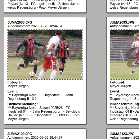
Paylan (Nr.13 - FC Ingolstadt II) - Seibold Jakob
Paylan (Nr.13 - FC 
weiss Regensburg - Foto: Meyer Jürgen
weiss Regensburg 
JUMA2088.JPG
JUMA2093.JPG
Aufgenommen: 2025-08-23 18:44:54
Aufgenommen: 202
Fotograf:
Fotograf:
Meyer Jürgen
Meyer Jürgen
Event:
Event:
*** Bayernliga Nord - FC Ingolstadt II - Jahn
*** Bayernliga Nord 
Regensburg II - 3:1
Regensburg II - 3:1
Bildbeschreibung:
Bildbeschreibung
*** Bayernliga Nord - Saison 2025/26 - FC
*** Bayernliga Nor
Ingolstadt 04 II - Jahn Regensburg II - Sekulovic
Ingolstadt 04 II - 
Davide (Nr.33 - FC Ingolstadt II) - XXXXX - Foto:
Draculic (Nr.9 - FC
Meyer Jürgen
weiss Regensburg 
JUMA2109.JPG
JUMA2123.JPG
Aufgenommen: 2025-08-23 18:44:57
Aufgenommen: 202