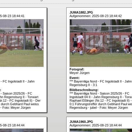
JUMA1882.JPG
5-08-23 18:44:41
Aufgenommen: 2025-08-23 18:44:42
Fotograf:
Meyer Jürgen
Event:
- FC Ingolstadt II - Jahn
*** Bayernliga Nord - FC Ingolstadt II - Jahn
Regensburg II - 3:1
:
Bildbeschreibung:
d - Saison 2025/26 - FC
*** Bayernliga Nord - Saison 2025/26 - FC
Jahn Regensburg II - Torwart
Ingolstadt 04 II - Jahn Regensburg II - Torw
r.12 - FC Ingolstadt II) - Der
Raphael Eßlinger (Nr.12 - FC Ingolstadt II) 
r durch Gebhard Paul weiss
0:1 Führungstreffer durch Gebhard Paul we
 - Foto: Meyer Jürgen
Regensburg - jubel - Foto: Meyer Jürgen
JUMA1960.JPG
5-08-23 18:44:44
Aufgenommen: 2025-08-23 18:44:44