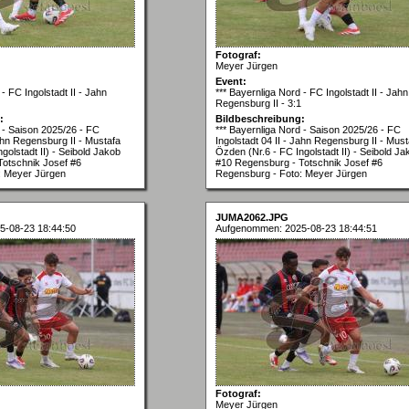
Fotograf:
Meyer Jürgen
Event:
- FC Ingolstadt II - Jahn
*** Bayernliga Nord - FC Ingolstadt II - Jahn
Regensburg II - 3:1
:
Bildbeschreibung:
d - Saison 2025/26 - FC
*** Bayernliga Nord - Saison 2025/26 - FC
Jahn Regensburg II - Mustafa
Ingolstadt 04 II - Jahn Regensburg II - Must
golstadt II) - Seibold Jakob
Özden (Nr.6 - FC Ingolstadt II) - Seibold Ja
Totschnik Josef #6
#10 Regensburg - Totschnik Josef #6
: Meyer Jürgen
Regensburg - Foto: Meyer Jürgen
JUMA2062.JPG
5-08-23 18:44:50
Aufgenommen: 2025-08-23 18:44:51
Fotograf:
Meyer Jürgen