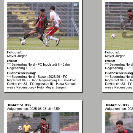
Fotograf:
Fotograf:
Meyer Jürgen
Meyer Jürgen
Event:
Event:
*** Bayernliga Nord - FC Ingolstadt II - Jahn
*** Bayernliga Nord 
Regensburg II - 3:1
Regensburg II - 3:1
Bildbeschreibung:
Bildbeschreibung
*** Bayernliga Nord - Saison 2025/26 - FC
*** Bayernliga Nor
Ingolstadt 04 II - Jahn Regensburg II - Sekulovic
Ingolstadt 04 II - 
Davide (Nr.33 - FC Ingolstadt II) - Hasa Samuel
Davide (Nr.33 - FC 
weiss Regensburg - Foto: Meyer Jürgen
weiss Regensburg 
JUMA2151.JPG
JUMA2155.JPG
Aufgenommen: 2025-08-23 18:44:59
Aufgenommen: 202