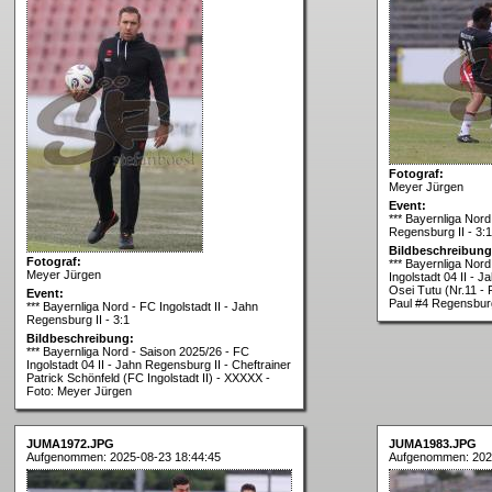
Fotograf:
Meyer Jürgen
Event:
*** Bayernliga Nord 
Regensburg II - 3:1
Bildbeschreibung
Fotograf:
*** Bayernliga Nor
Meyer Jürgen
Ingolstadt 04 II - 
Osei Tutu (Nr.11 - 
Event:
Paul #4 Regensbur
*** Bayernliga Nord - FC Ingolstadt II - Jahn
Regensburg II - 3:1
Bildbeschreibung:
*** Bayernliga Nord - Saison 2025/26 - FC
Ingolstadt 04 II - Jahn Regensburg II - Cheftrainer
Patrick Schönfeld (FC Ingolstadt II) - XXXXX -
Foto: Meyer Jürgen
JUMA1972.JPG
JUMA1983.JPG
Aufgenommen: 2025-08-23 18:44:45
Aufgenommen: 202