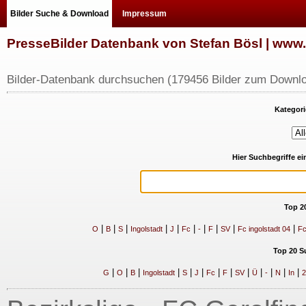
Bilder Suche & Download
Impressum
PresseBilder Datenbank von Stefan Bösl | ww
Bilder-Datenbank durchsuchen (179456 Bilder zum Downlo
Kategori
Hier Suchbegriffe e
Top 2
|
|
|
|
|
|
|
|
|
|
O
B
S
Ingolstadt
J
Fc
-
F
SV
Fc ingolstadt 04
Fc
Top 20 S
|
|
|
|
|
|
|
|
|
|
|
|
|
G
O
B
Ingolstadt
S
J
Fc
F
SV
Ü
-
N
In
2