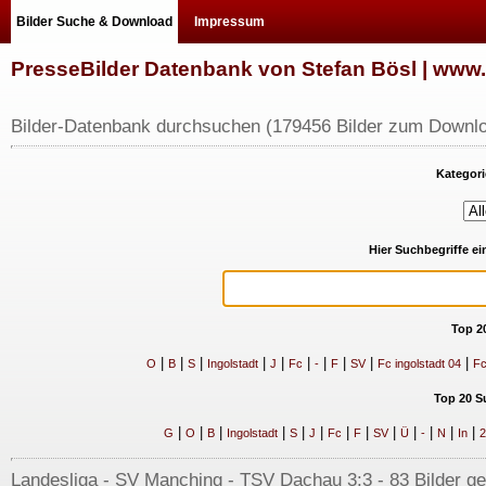
Bilder Suche & Download
Impressum
PresseBilder Datenbank von Stefan Bösl | ww
Bilder-Datenbank durchsuchen (179456 Bilder zum Downlo
Kategori
Hier Suchbegriffe e
Top 2
|
|
|
|
|
|
|
|
|
|
O
B
S
Ingolstadt
J
Fc
-
F
SV
Fc ingolstadt 04
Fc
Top 20 S
|
|
|
|
|
|
|
|
|
|
|
|
|
G
O
B
Ingolstadt
S
J
Fc
F
SV
Ü
-
N
In
2
Landesliga - SV Manching - TSV Dachau 3:3 - 83 Bilder ge