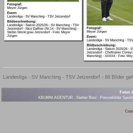
Fotograf:
Meyer Jürgen
Event:
Landesliga - SV Manching - TSV Jetzendorf
Bildbeschreibung:
Landesliga - Saison 2025/26 - SV Manching - TSV
Fotograf:
Jetzendorf - Nico Daffner (Nr.14 - SV Manching) -
Meyer Jürgen
Stefan Stöckl grau Jetzendorf - Foto: Meyer
Jürgen
Event:
Landesliga - SV Manching - TSV
Bildbeschreibung:
Landesliga - Saison 2025/26 - 
Jetzendorf - Cheftrainer Cüney
Manching) - XXXXX - Foto: Mey
Landesliga - SV Manching - TSV Jetzendorf - 86 Bilder gef
Fotos s
KBUMM.AGENTUR - Stefan Bösl - Pressebilder Sport/Ev
Coun