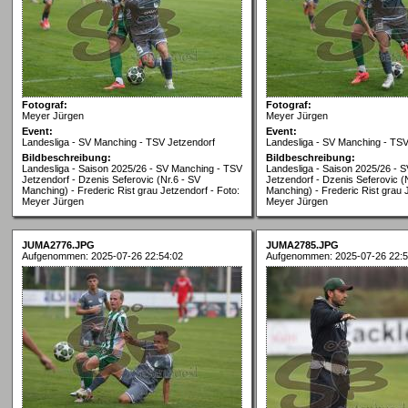
Fotograf:
Fotograf:
Meyer Jürgen
Meyer Jürgen
Event:
Event:
Landesliga - SV Manching - TSV Jetzendorf
Landesliga - SV Manching - TSV
Bildbeschreibung:
Bildbeschreibung:
Landesliga - Saison 2025/26 - SV Manching - TSV
Landesliga - Saison 2025/26 - 
Jetzendorf - Dzenis Seferovic (Nr.6 - SV
Jetzendorf - Dzenis Seferovic (
Manching) - Frederic Rist grau Jetzendorf - Foto:
Manching) - Frederic Rist grau 
Meyer Jürgen
Meyer Jürgen
JUMA2776.JPG
JUMA2785.JPG
Aufgenommen: 2025-07-26 22:54:02
Aufgenommen: 2025-07-26 22:5