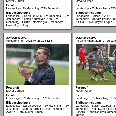
Meyer Jürgen
Meyer Jürgen
Event:
Event:
Landesliga - SV Manching - TSV Jetzendorf
Landesliga - SV Manching - TSV
Bildbeschreibung:
Bildbeschreibung:
Landesliga - Saison 2025/26 - SV Manching - TSV
Landesliga - Saison 2025/26 - 
Jetzendorf - Fabian Neumayer (Nr.9 - SV
Jetzendorf - Markus Pöllner Tra
Manching) - Dustin Kothmair grau Jetzendorf -
XXXXX - Foto: Meyer Jürgen
Foto: Meyer Jürgen
JUMA2659.JPG
JUMA2695.JPG
Aufgenommen: 2025-07-26 22:53:53
Aufgenommen: 2025-07-26 22:5
Fotograf:
Fotograf:
Meyer Jürgen
Meyer Jürgen
Event:
Event:
Landesliga - SV Manching - TSV Jetzendorf
Landesliga - SV Manching - TSV
Bildbeschreibung:
Bildbeschreibung:
Landesliga - Saison 2025/26 - SV Manching - TSV
Landesliga - Saison 2025/26 - 
Jetzendorf - Markus Pöllner Trainer Jetzendorf -
Jetzendorf - Nico Daffner (Nr.1
XXXXX - Foto: Meyer Jürgen
Benedict Geuenich grau Jetzend
Jürgen