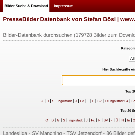
Bilder Suche & Download
Impressum
PresseBilder Datenbank von Stefan Bösl | ww
Bilder-Datenbank durchsuchen (179728 Bilder zum Downlo
Kategori
Hier Suchbegriffe e
Top 2
|
|
|
|
|
|
|
|
|
|
O
B
S
Ingolstadt
J
Fc
-
F
SV
Fc ingolstadt 04
Fc
Top 20 S
|
|
|
|
|
|
|
|
|
|
|
|
|
O
B
G
S
Ingolstadt
J
Fc
F
SV
-
Ü
N
In
2
Landesliga - SV Manching - TSV Jetzendorf - 86 Bilder gef