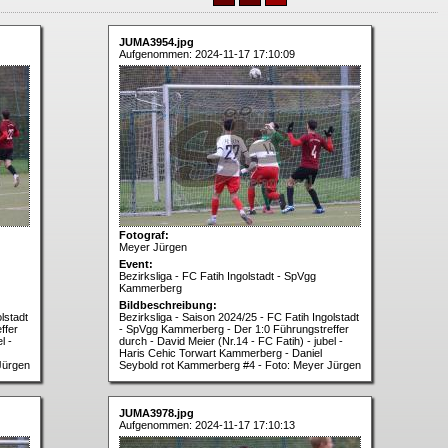
JUMA3954.jpg
Aufgenommen: 2024-11-17 17:10:09
Fotograf:
Meyer Jürgen
Event:
Bezirksliga - FC Fatih Ingolstadt - SpVgg
Kammerberg
Bildbeschreibung:
lstadt
Bezirksliga - Saison 2024/25 - FC Fatih Ingolstadt
ffer
- SpVgg Kammerberg - Der 1:0 Führungstreffer
l -
durch - David Meier (Nr.14 - FC Fatih) - jubel -
Haris Cehic Torwart Kammerberg - Daniel
Jürgen
Seybold rot Kammerberg #4 - Foto: Meyer Jürgen
JUMA3978.jpg
Aufgenommen: 2024-11-17 17:10:13