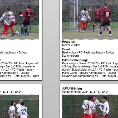
Fotograf:
Meyer Jürgen
Event:
tih Ingolstadt - SpVgg
Bezirksliga - FC Fatih Ingolstadt - SpVgg
Kammerberg
:
Bildbeschreibung:
n 2024/25 - FC Fatih Ingolstadt
Bezirksliga - Saison 2024/25 - FC Fatih Ingo
g - Der 1:0 Führungstreffer
- SpVgg Kammerberg - Der 1:0 Führungstre
(Nr.14 - FC Fatih) - jubel -
durch - David Meier (Nr.14 - FC Fatih) - jube
t Kammerberg - Daniel
Haris Cehic Torwart Kammerberg - Daniel
rberg #4 - Foto: Meyer Jürgen
Seybold rot Kammerberg #4 - Foto: Meyer 
JUMA3984.jpg
-11-17 17:10:14
Aufgenommen: 2024-11-17 17:10:14