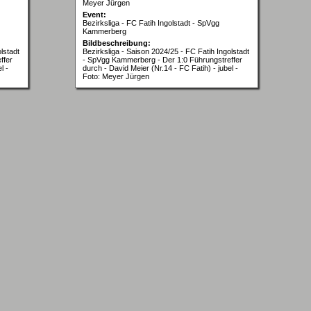
Meyer Jürgen
Event:
Bezirksliga - FC Fatih Ingolstadt - SpVgg
Kammerberg
Bildbeschreibung:
lstadt
Bezirksliga - Saison 2024/25 - FC Fatih Ingolstadt
ffer
- SpVgg Kammerberg - Der 1:0 Führungstreffer
l -
durch - David Meier (Nr.14 - FC Fatih) - jubel -
Foto: Meyer Jürgen