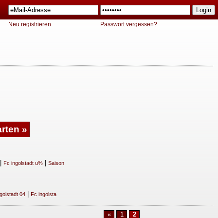
Neu registrieren
Passwort vergessen?
|
|
Fc ingolstadt u%
Saison
|
golstadt 04
Fc ingolsta
«
1
2