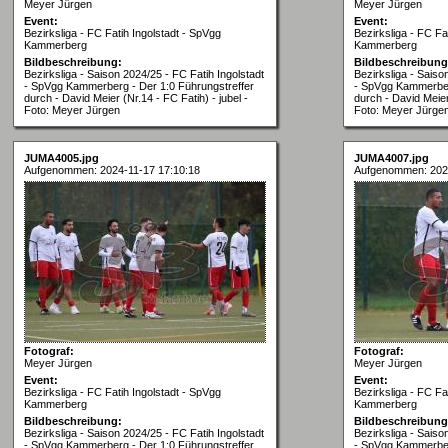
Meyer Jürgen
Meyer Jürgen
Event:
Event:
Bezirksliga - FC Fatih Ingolstadt - SpVgg
Bezirksliga - FC Fa
Kammerberg
Kammerberg
Bildbeschreibung:
Bildbeschreibung
Bezirksliga - Saison 2024/25 - FC Fatih Ingolstadt
Bezirksliga - Saiso
- SpVgg Kammerberg - Der 1:0 Führungstreffer
- SpVgg Kammerber
durch - David Meier (Nr.14 - FC Fatih) - jubel -
durch - David Meier 
Foto: Meyer Jürgen
Foto: Meyer Jürge
JUMA4005.jpg
JUMA4007.jpg
Aufgenommen: 2024-11-17 17:10:18
Aufgenommen: 2024
Fotograf:
Fotograf:
Meyer Jürgen
Meyer Jürgen
Event:
Event:
Bezirksliga - FC Fatih Ingolstadt - SpVgg
Bezirksliga - FC Fa
Kammerberg
Kammerberg
Bildbeschreibung:
Bildbeschreibung
Bezirksliga - Saison 2024/25 - FC Fatih Ingolstadt
Bezirksliga - Saiso
- SpVgg Kammerberg - Der 1:0 Führungstreffer
- SpVgg Kammerber