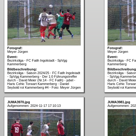
Fotograf:
Fotograf:
Meyer Jürgen
Meyer Jürgen
Event:
Event:
Bezirksliga - FC Fatih Ingolstadt - SpVgg
Bezirksliga - FC Fa
Kammerberg
Kammerberg
Bildbeschreibung:
Bildbeschreibung
Bezirksliga - Saison 2024/25 - FC Fatih Ingolstadt
Bezirksliga - Saiso
- SpVgg Kammerberg - Der 1:0 Führungstreffer
- SpVgg Kammerber
durch - David Meier (Nr.14 - FC Fatih) - jubel -
durch - David Meier 
Haris Cehic Torwart Kammerberg - Daniel
Haris Cehic Torwar
Seybold rot Kammerberg #4 - Foto: Meyer Jürgen
Seybold rot Kamme
JUMA3970.jpg
JUMA3981.jpg
Aufgenommen: 2024-11-17 17:10:13
Aufgenommen: 2024