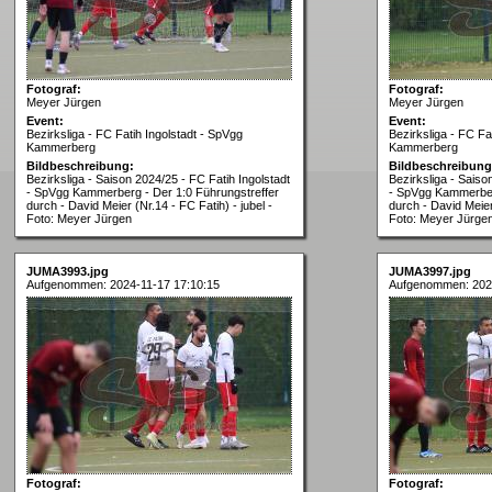
Fotograf:
Fotograf:
Meyer Jürgen
Meyer Jürgen
Event:
Event:
Bezirksliga - FC Fatih Ingolstadt - SpVgg
Bezirksliga - FC Fa
Kammerberg
Kammerberg
Bildbeschreibung:
Bildbeschreibung
Bezirksliga - Saison 2024/25 - FC Fatih Ingolstadt
Bezirksliga - Saiso
- SpVgg Kammerberg - Der 1:0 Führungstreffer
- SpVgg Kammerber
durch - David Meier (Nr.14 - FC Fatih) - jubel -
durch - David Meier 
Foto: Meyer Jürgen
Foto: Meyer Jürge
JUMA3993.jpg
JUMA3997.jpg
Aufgenommen: 2024-11-17 17:10:15
Aufgenommen: 2024
Fotograf:
Fotograf: