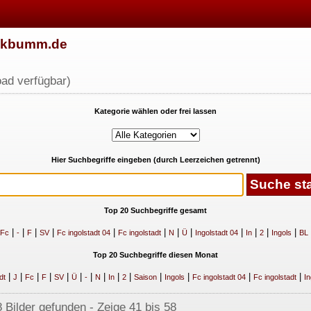
w.kbumm.de
ad verfügbar)
Kategorie wählen oder frei lassen
Hier Suchbegriffe eingeben (durch Leerzeichen getrennt)
Top 20 Suchbegriffe gesamt
|
|
|
|
|
|
|
|
|
|
|
|
Fc
-
F
SV
Fc ingolstadt 04
Fc ingolstadt
N
Ü
Ingolstadt 04
In
2
Ingols
BL
Top 20 Suchbegriffe diesen Monat
|
|
|
|
|
|
|
|
|
|
|
|
|
|
dt
J
Fc
F
SV
Ü
-
N
In
2
Saison
Ingols
Fc ingolstadt 04
Fc ingolstadt
In
 Bilder gefunden - Zeige 41 bis 58