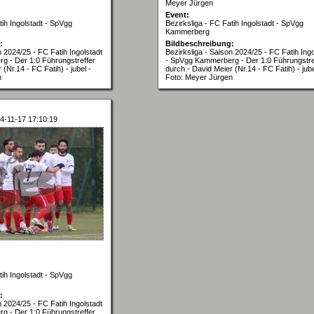
Meyer Jürgen
Event:
tih Ingolstadt - SpVgg
Bezirksliga - FC Fatih Ingolstadt - SpVgg
Kammerberg
:
Bildbeschreibung:
n 2024/25 - FC Fatih Ingolstadt
Bezirksliga - Saison 2024/25 - FC Fatih Ingo
g - Der 1:0 Führungstreffer
- SpVgg Kammerberg - Der 1:0 Führungstre
(Nr.14 - FC Fatih) - jubel -
durch - David Meier (Nr.14 - FC Fatih) - jube
n
Foto: Meyer Jürgen
-11-17 17:10:19
tih Ingolstadt - SpVgg
:
n 2024/25 - FC Fatih Ingolstadt
g - Der 1:0 Führungstreffer