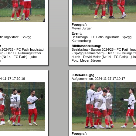
Fotograf:
Meyer Jürgen
Event:
tih Ingolstadt - SpVgg
Bezirksliga - FC Fatih Ingolstadt - SpVgg
Kammerberg
:
Bildbeschreibung:
n 2024/25 - FC Fatih Ingolstadt
Bezirksliga - Saison 2024/25 - FC Fatih Ingo
g - Der 1:0 Führungstreffer
- SpVgg Kammerberg - Der 1:0 Führungstre
(Nr.14 - FC Fatih) - jubel -
durch - David Meier (Nr.14 - FC Fatih) - jube
n
Foto: Meyer Jürgen
JUMA4000.jpg
-11-17 17:10:16
Aufgenommen: 2024-11-17 17:10:17
Fotograf: