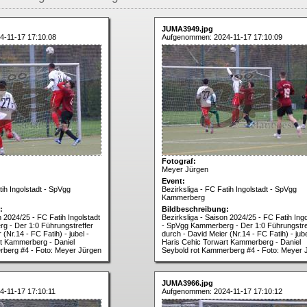
JUMA3949.jpg
-11-17 17:10:08
Aufgenommen: 2024-11-17 17:10:09
Fotograf:
Meyer Jürgen
Event:
tih Ingolstadt - SpVgg
Bezirksliga - FC Fatih Ingolstadt - SpVgg
Kammerberg
:
Bildbeschreibung:
n 2024/25 - FC Fatih Ingolstadt
Bezirksliga - Saison 2024/25 - FC Fatih Ingo
g - Der 1:0 Führungstreffer
- SpVgg Kammerberg - Der 1:0 Führungstre
(Nr.14 - FC Fatih) - jubel -
durch - David Meier (Nr.14 - FC Fatih) - jube
t Kammerberg - Daniel
Haris Cehic Torwart Kammerberg - Daniel
rberg #4 - Foto: Meyer Jürgen
Seybold rot Kammerberg #4 - Foto: Meyer 
JUMA3966.jpg
-11-17 17:10:11
Aufgenommen: 2024-11-17 17:10:12