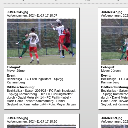
JUMA3945.jpg
JUMA3947.jpg
Aufgenommen: 2024-11-17 17:10:07
Aufgenommen: 2024
Fotograf:
Fotograf:
Meyer Jürgen
Meyer Jürgen
Event:
Event:
Bezirksliga - FC Fatih Ingolstadt - SpVgg
Bezirksliga - FC Fa
Kammerberg
Kammerberg
Bildbeschreibung:
Bildbeschreibung
Bezirksliga - Saison 2024/25 - FC Fatih Ingolstadt
Bezirksliga - Saiso
- SpVgg Kammerberg - Der 1:0 Führungstreffer
- SpVgg Kammerber
durch - David Meier (Nr.14 - FC Fatih) - jubel -
durch - David Meier 
Haris Cehic Torwart Kammerberg - Daniel
Haris Cehic Torwar
Seybold rot Kammerberg #4 - Foto: Meyer Jürgen
Seybold rot Kamme
JUMA3956.jpg
JUMA3959.jpg
Aufgenommen: 2024-11-17 17:10:10
Aufgenommen: 2024