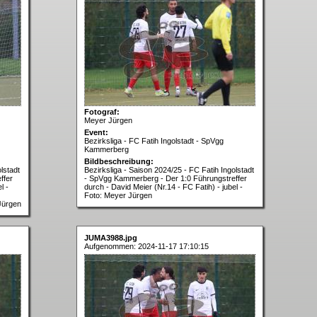
Fotograf:
Meyer Jürgen
Event:
Bezirksliga - FC Fatih Ingolstadt - SpVgg
Kammerberg
Bildbeschreibung:
lstadt
Bezirksliga - Saison 2024/25 - FC Fatih Ingolstadt
ffer
- SpVgg Kammerberg - Der 1:0 Führungstreffer
l -
durch - David Meier (Nr.14 - FC Fatih) - jubel -
Foto: Meyer Jürgen
Jürgen
JUMA3988.jpg
Aufgenommen: 2024-11-17 17:10:15