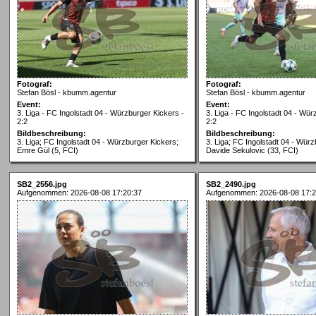
Fotograf:
Fotograf:
Stefan Bösl - kbumm.agentur
Stefan Bösl - kbumm.agentur
Event:
Event:
3. Liga - FC Ingolstadt 04 - Würzburger Kickers -
3. Liga - FC Ingolstadt 04 - Wür
2:2
2:2
Bildbeschreibung:
Bildbeschreibung:
3. Liga; FC Ingolstadt 04 - Würzburger Kickers;
3. Liga; FC Ingolstadt 04 - Würz
Emre Gül (5, FCI)
Davide Sekulovic (33, FCI)
SB2_2556.jpg
SB2_2490.jpg
Aufgenommen: 2026-08-08 17:20:37
Aufgenommen: 2026-08-08 17:2