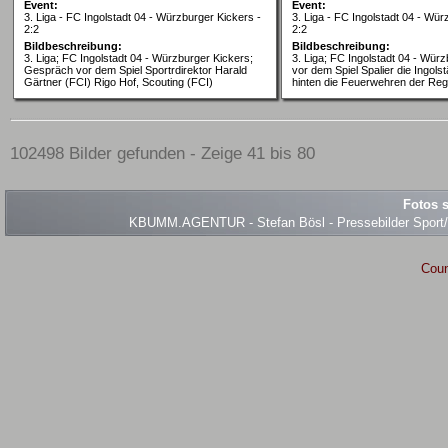
Event:
Event:
3. Liga - FC Ingolstadt 04 - Würzburger Kickers -
3. Liga - FC Ingolstadt 04 - Wür
2:2
2:2
Bildbeschreibung:
Bildbeschreibung:
3. Liga; FC Ingolstadt 04 - Würzburger Kickers;
3. Liga; FC Ingolstadt 04 - Würz
Gespräch vor dem Spiel Sportrdirektor Harald
vor dem Spiel Spalier die Ingols
Gärtner (FCI) Rigo Hof, Scouting (FCI)
hinten die Feuerwehren der Reg
102498 Bilder gefunden - Zeige 41 bis 80
Fotos s
KBUMM.AGENTUR - Stefan Bösl - Pressebilder Sport/Ev
Coun