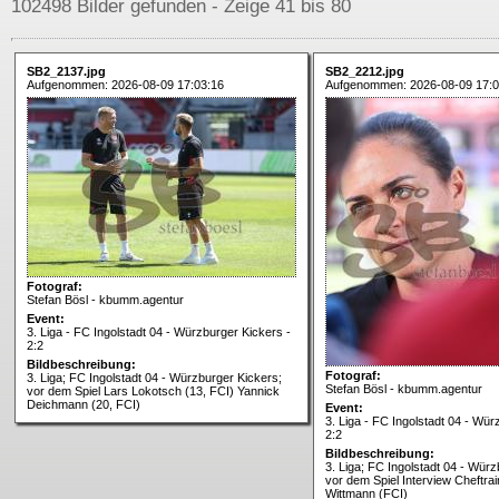
102498 Bilder gefunden - Zeige 41 bis 80
SB2_2137.jpg
SB2_2212.jpg
Aufgenommen: 2026-08-09 17:03:16
Aufgenommen: 2026-08-09 17:0
Fotograf:
Stefan Bösl - kbumm.agentur
Event:
3. Liga - FC Ingolstadt 04 - Würzburger Kickers -
2:2
Bildbeschreibung:
Fotograf:
3. Liga; FC Ingolstadt 04 - Würzburger Kickers;
Stefan Bösl - kbumm.agentur
vor dem Spiel Lars Lokotsch (13, FCI) Yannick
Deichmann (20, FCI)
Event:
3. Liga - FC Ingolstadt 04 - Wür
2:2
Bildbeschreibung:
3. Liga; FC Ingolstadt 04 - Würz
vor dem Spiel Interview Cheftrai
Wittmann (FCI)