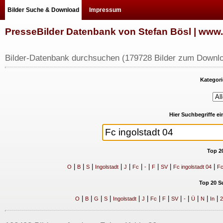
Bilder Suche & Download
Impressum
PresseBilder Datenbank von Stefan Bösl | ww
Bilder-Datenbank durchsuchen (179728 Bilder zum Downlo
Kategori
Hier Suchbegriffe e
Top 2
|
|
|
|
|
|
|
|
|
|
O
B
S
Ingolstadt
J
Fc
-
F
SV
Fc ingolstadt 04
Fc
Top 20 S
|
|
|
|
|
|
|
|
|
|
|
|
|
O
B
G
S
Ingolstadt
J
Fc
F
SV
-
Ü
N
In
2