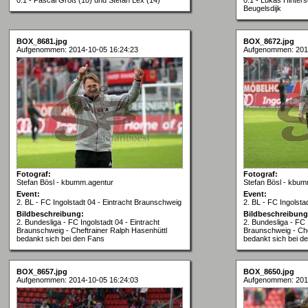
Beugelsdijk
BOX_8681.jpg
BOX_8672.jpg
Aufgenommen: 2014-10-05 16:24:23
Aufgenommen: 201
Fotograf:
Fotograf:
Stefan Bösl - kbumm.agentur
Stefan Bösl - kbum
Event:
Event:
2. BL - FC Ingolstadt 04 - Eintracht Braunschweig
2. BL - FC Ingolsta
Bildbeschreibung:
Bildbeschreibung
2. Bundesliga - FC Ingolstadt 04 - Eintracht
2. Bundesliga - FC 
Braunschweig - Cheftrainer Ralph Hasenhüttl
Braunschweig - Che
bedankt sich bei den Fans
bedankt sich bei d
BOX_8657.jpg
BOX_8650.jpg
Aufgenommen: 2014-10-05 16:24:03
Aufgenommen: 201