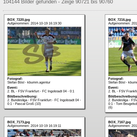
104144 Bilder gefunden - Zeige 90721 bis 90760
BOX_7220.jpg
BOX_7216.jpg
Aufgenommen: 2014-10-19 16:19:30
Aufgenommen: 201
Fotograf:
Fotograf:
Stefan Bösl - kbumm.agentur
Stefan Bösl - kbum
Event:
Event:
2. BL - FSV Frankfurt - FC Ingolstadt 04 - 0:1
2. BL - FSV Frankfu
Bildbeschreibung:
Bildbeschreibung
2. Bundesliga - FSV Frankfurt - FC Ingolstadt 04 -
2. Bundesliga - FSV
0:1 - Pascal Groß (10)
0:1 - Tom Beugelsdi
(6)
BOX_7173.jpg
BOX_7167.jpg
Aufgenommen: 2014-10-19 16:19:11
Aufgenommen: 201