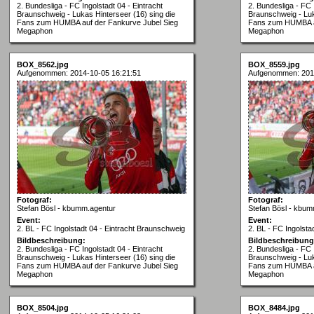
2. Bundesliga - FC Ingolstadt 04 - Eintracht
2. Bundesliga - FC 
Braunschweig - Lukas Hinterseer (16) sing die
Braunschweig - Luk
Fans zum HUMBA auf der Fankurve Jubel Sieg
Fans zum HUMBA au
Megaphon
Megaphon
BOX_8562.jpg
BOX_8559.jpg
Aufgenommen: 2014-10-05 16:21:51
Aufgenommen: 201
Fotograf:
Fotograf:
Stefan Bösl - kbumm.agentur
Stefan Bösl - kbum
Event:
Event:
2. BL - FC Ingolstadt 04 - Eintracht Braunschweig
2. BL - FC Ingolsta
Bildbeschreibung:
Bildbeschreibung
2. Bundesliga - FC Ingolstadt 04 - Eintracht
2. Bundesliga - FC 
Braunschweig - Lukas Hinterseer (16) sing die
Braunschweig - Luk
Fans zum HUMBA auf der Fankurve Jubel Sieg
Fans zum HUMBA au
Megaphon
Megaphon
BOX_8504.jpg
BOX_8484.jpg