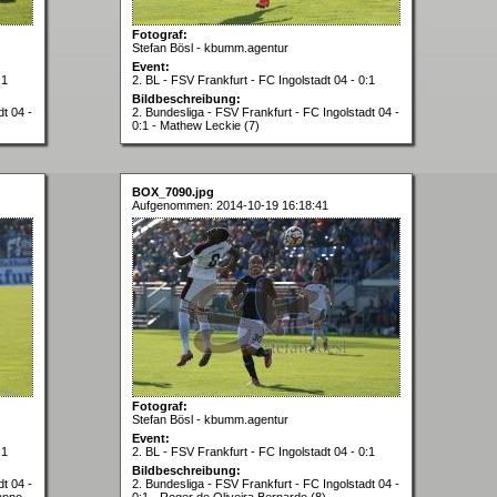
Fotograf:
Stefan Bösl - kbumm.agentur
Event:
:1
2. BL - FSV Frankfurt - FC Ingolstadt 04 - 0:1
Bildbeschreibung:
dt 04 -
2. Bundesliga - FSV Frankfurt - FC Ingolstadt 04 -
0:1 - Mathew Leckie (7)
BOX_7090.jpg
Aufgenommen: 2014-10-19 16:18:41
Fotograf:
Stefan Bösl - kbumm.agentur
Event:
:1
2. BL - FSV Frankfurt - FC Ingolstadt 04 - 0:1
Bildbeschreibung:
dt 04 -
2. Bundesliga - FSV Frankfurt - FC Ingolstadt 04 -
Hanno
0:1 - Roger de Oliveira Bernardo (8)