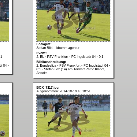
Fotograf:
Stefan Bösl - kbumm.agentur
Event:
:1
2. BL - FSV Frankfurt - FC Ingolstadt 04 - 0:1
Bildbeschreibung:
dt 04 -
2. Bundesliga - FSV Frankfurt - FC Ingolstadt 04 -
0:1 - Stefan Lex (14) am Torwart Patric Klandt,
Abseits
BOX_7117.jpg
Aufgenommen: 2014-10-19 16:18:51