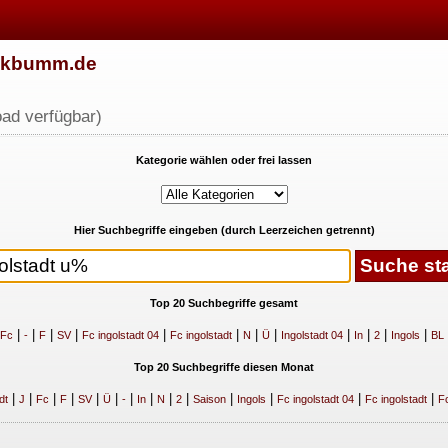
w.kbumm.de
ad verfügbar)
Kategorie wählen oder frei lassen
Hier Suchbegriffe eingeben (durch Leerzeichen getrennt)
Top 20 Suchbegriffe gesamt
|
|
|
|
|
|
|
|
|
|
|
|
Fc
-
F
SV
Fc ingolstadt 04
Fc ingolstadt
N
Ü
Ingolstadt 04
In
2
Ingols
BL
Top 20 Suchbegriffe diesen Monat
|
|
|
|
|
|
|
|
|
|
|
|
|
|
dt
J
Fc
F
SV
Ü
-
In
N
2
Saison
Ingols
Fc ingolstadt 04
Fc ingolstadt
Fc