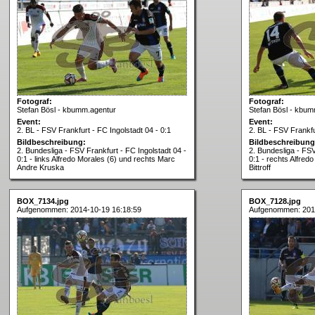
Fotograf:
Fotograf:
Stefan Bösl - kbumm.agentur
Stefan Bösl - kbum
Event:
Event:
2. BL - FSV Frankfurt - FC Ingolstadt 04 - 0:1
2. BL - FSV Frankfu
Bildbeschreibung:
Bildbeschreibung
2. Bundesliga - FSV Frankfurt - FC Ingolstadt 04 -
2. Bundesliga - FSV
0:1 - links Alfredo Morales (6) und rechts Marc
0:1 - rechts Alfred
Andre Kruska
Bittroff
BOX_7134.jpg
BOX_7128.jpg
Aufgenommen: 2014-10-19 16:18:59
Aufgenommen: 201