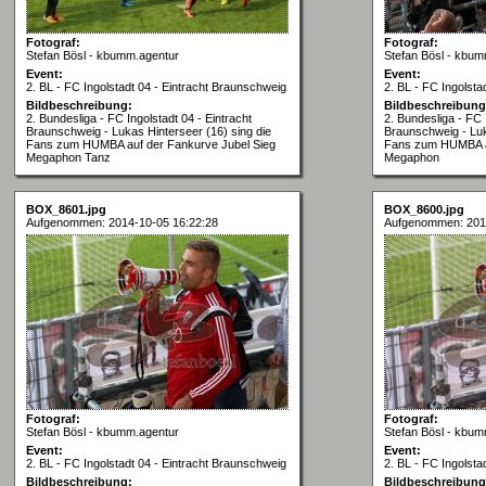
Fotograf:
Fotograf:
Stefan Bösl - kbumm.agentur
Stefan Bösl - kbum
Event:
Event:
2. BL - FC Ingolstadt 04 - Eintracht Braunschweig
2. BL - FC Ingolsta
Bildbeschreibung:
Bildbeschreibung
2. Bundesliga - FC Ingolstadt 04 - Eintracht
2. Bundesliga - FC 
Braunschweig - Lukas Hinterseer (16) sing die
Braunschweig - Luk
Fans zum HUMBA auf der Fankurve Jubel Sieg
Fans zum HUMBA au
Megaphon Tanz
Megaphon
BOX_8601.jpg
BOX_8600.jpg
Aufgenommen: 2014-10-05 16:22:28
Aufgenommen: 201
Fotograf:
Fotograf:
Stefan Bösl - kbumm.agentur
Stefan Bösl - kbum
Event:
Event:
2. BL - FC Ingolstadt 04 - Eintracht Braunschweig
2. BL - FC Ingolsta
Bildbeschreibung:
Bildbeschreibung