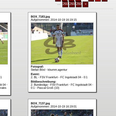
...
2602
2603
2604
»
BOX_7183.jpg
Aufgenommen: 2014-10-19 16:19:15
Fotograf:
Stefan Bösl - kbumm.agentur
Event:
:1
2. BL - FSV Frankfurt - FC Ingolstadt 04 - 0:1
Bildbeschreibung:
dt 04 -
2. Bundesliga - FSV Frankfurt - FC Ingolstadt 04 -
orales
0:1 - Pascal Groß (10)
BOX_7137.jpg
Aufgenommen: 2014-10-19 16:19:01