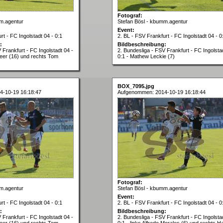
Fotograf:
m.agentur
Stefan Bösl - kbumm.agentur
Event:
rt - FC Ingolstadt 04 - 0:1
2. BL - FSV Frankfurt - FC Ingolstadt 04 - 0
:
Bildbeschreibung:
 Frankfurt - FC Ingolstadt 04 -
2. Bundesliga - FSV Frankfurt - FC Ingolsta
seer (16) und rechts Tom
0:1 - Mathew Leckie (7)
BOX_7095.jpg
4-10-19 16:18:47
Aufgenommen: 2014-10-19 16:18:44
Fotograf:
m.agentur
Stefan Bösl - kbumm.agentur
Event:
rt - FC Ingolstadt 04 - 0:1
2. BL - FSV Frankfurt - FC Ingolstadt 04 - 0
:
Bildbeschreibung:
 Frankfurt - FC Ingolstadt 04 -
2. Bundesliga - FSV Frankfurt - FC Ingolsta
seer (16) und rechts Tom
0:1 - links Alfredo Morales (6) und rechts 