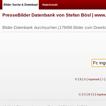
Bilder Suche & Download
Impressum
PresseBilder Datenbank von Stefan Bösl | ww
Bilder-Datenbank durchsuchen (179456 Bilder zum Downlo
|
|
|
|
|
O
B
S
Ingolstadt
J
|
|
|
|
G
O
B
S
Ingolsta