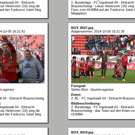
Ingolstadt 04 - Eintracht
2. Bundesliga - FC Ingolstadt 04 - Eintracht
as Hinterseer (16) sing die
Braunschweig - Lukas Hinterseer (16) sing 
f der Fankurve Jubel Sieg
Fans zum HUMBA auf der Fankurve Jubel 
Megaphon
BOX_8547.jpg
4-10-05 16:21:42
Aufgenommen: 2014-10-05 16:21:35
Fotograf:
m.agentur
Stefan Bösl - kbumm.agentur
Event:
dt 04 - Eintracht Braunschweig
2. BL - FC Ingolstadt 04 - Eintracht Brauns
:
Bildbeschreibung:
Ingolstadt 04 - Eintracht
2. Bundesliga - FC Ingolstadt 04 - Eintracht
as Hinterseer (16) sing die
Braunschweig - das Team auf den Knien zu
f der Fankurve Jubel Sieg
HUMBA
BOX_8419.jpg