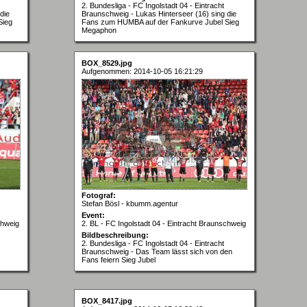
2. Bundesliga - FC Ingolstadt 04 - Eintracht
die
Braunschweig - Lukas Hinterseer (16) sing die
Sieg
Fans zum HUMBA auf der Fankurve Jubel Sieg
Megaphon
BOX_8529.jpg
Aufgenommen: 2014-10-05 16:21:29
Fotograf:
Stefan Bösl - kbumm.agentur
Event:
chweig
2. BL - FC Ingolstadt 04 - Eintracht Braunschweig
Bildbeschreibung:
2. Bundesliga - FC Ingolstadt 04 - Eintracht
Braunschweig - Das Team lässt sich von den
Fans feiern Sieg Jubel
BOX_8417.jpg