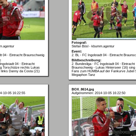
Fotograf:
m.agentur
Stefan Bösl - kbumm.agentur
Event:
dt 04 - Eintracht Braunschweig
2. BL - FC Ingolstadt 04 - Eintracht Brauns
:
Bildbeschreibung:
Ingolstadt 04 - Eintracht
2. Bundesliga - FC Ingolstadt 04 - Eintracht
eg Torschütze rechts Lukas
Braunschweig - Lukas Hinterseer (16) sing 
d links Danny da Costa (21)
Fans zum HUMBA auf der Fankurve Jubel 
Megaphon Tanz
BOX_8614.jpg
4-10-05 16:22:55
Aufgenommen: 2014-10-05 16:22:50