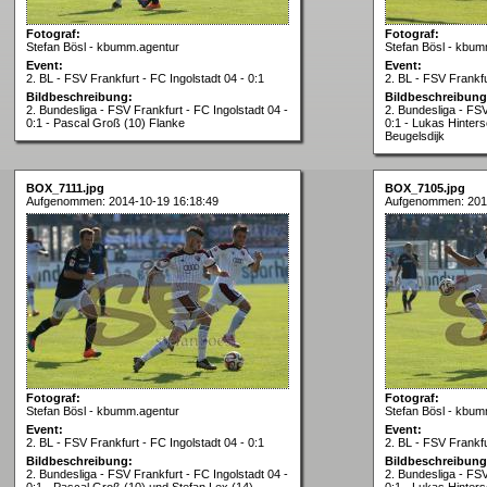
Fotograf:
Fotograf:
Stefan Bösl - kbumm.agentur
Stefan Bösl - kbum
Event:
Event:
2. BL - FSV Frankfurt - FC Ingolstadt 04 - 0:1
2. BL - FSV Frankfu
Bildbeschreibung:
Bildbeschreibung
2. Bundesliga - FSV Frankfurt - FC Ingolstadt 04 -
2. Bundesliga - FSV
0:1 - Pascal Groß (10) Flanke
0:1 - Lukas Hinter
Beugelsdijk
BOX_7111.jpg
BOX_7105.jpg
Aufgenommen: 2014-10-19 16:18:49
Aufgenommen: 201
Fotograf:
Fotograf:
Stefan Bösl - kbumm.agentur
Stefan Bösl - kbum
Event:
Event:
2. BL - FSV Frankfurt - FC Ingolstadt 04 - 0:1
2. BL - FSV Frankfu
Bildbeschreibung:
Bildbeschreibung
2. Bundesliga - FSV Frankfurt - FC Ingolstadt 04 -
2. Bundesliga - FSV
0:1 - Pascal Groß (10) und Stefan Lex (14)
0:1 - Lukas Hinter