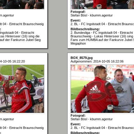
Fotograf:
m.agentur
Stefan Bösl - kbumm.agentur
Event:
dt 04 - Eintracht Braunschweig
2. BL - FC Ingolstadt 04 - Eintracht Brauns
:
Bildbeschreibung:
Ingolstadt 04 - Eintracht
2. Bundesliga - FC Ingolstadt 04 - Eintracht
as Hinterseer (16) sing die
Braunschweig - Lukas Hinterseer (16) sing 
f der Fankurve Jubel Sieg
Fans zum HUMBA auf der Fankurve Jubel 
Megaphon
BOX_8579.jpg
4-10-05 16:22:20
Aufgenommen: 2014-10-05 16:22:06
Fotograf:
m.agentur
Stefan Bösl - kbumm.agentur
Event:
dt 04 - Eintracht Braunschweig
2. BL - FC Ingolstadt 04 - Eintracht Brauns
:
Bildbeschreibung: