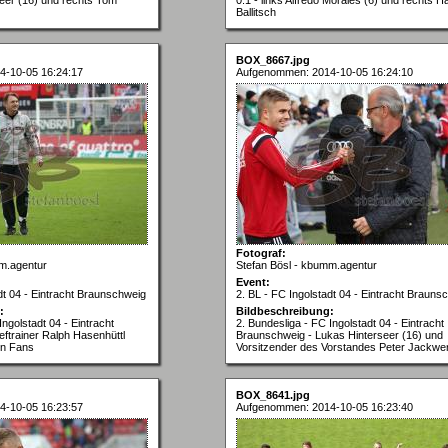
Ballitsch
BOX_8667.jpg
4-10-05 16:24:17
Aufgenommen: 2014-10-05 16:24:10
Fotograf:
m.agentur
Stefan Bösl - kbumm.agentur
Event:
dt 04 - Eintracht Braunschweig
2. BL - FC Ingolstadt 04 - Eintracht Brauns
:
Bildbeschreibung:
Ingolstadt 04 - Eintracht
2. Bundesliga - FC Ingolstadt 04 - Eintracht
ftrainer Ralph Hasenhüttl
Braunschweig - Lukas Hinterseer (16) und
en Fans
Vorsitzender des Vorstandes Peter Jackwe
BOX_8641.jpg
4-10-05 16:23:57
Aufgenommen: 2014-10-05 16:23:40