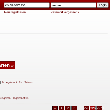
Neu registrieren
Passwort vergessen?
|
|
Fc ingolstadt u%
Saison
|
 ingolsta
Ingolstadt 04
...
«
1
2
3
2268
2269
2270