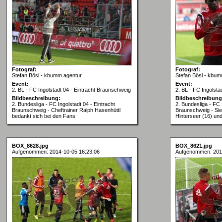
Fotograf:
Fotograf:
Stefan Bösl - kbumm.agentur
Stefan Bösl - kbum
Event:
Event:
2. BL - FC Ingolstadt 04 - Eintracht Braunschweig
2. BL - FC Ingolsta
Bildbeschreibung:
Bildbeschreibung
2. Bundesliga - FC Ingolstadt 04 - Eintracht
2. Bundesliga - FC 
Braunschweig - Cheftrainer Ralph Hasenhüttl
Braunschweig - Si
bedankt sich bei den Fans
Hinterseer (16) un
BOX_8628.jpg
BOX_8621.jpg
Aufgenommen: 2014-10-05 16:23:06
Aufgenommen: 201