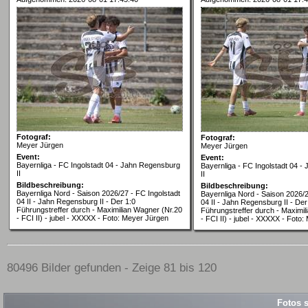
Fotograf:
Fotograf:
Meyer Jürgen
Meyer Jürgen
Event:
Event:
Bayernliga - FC Ingolstadt 04 - Jahn Regensburg
Bayernliga - FC Ingolstadt 04 
II
II
Bildbeschreibung:
Bildbeschreibung:
Bayernliga Nord - Saison 2026/27 - FC Ingolstadt
Bayernliga Nord - Saison 2026/2
04 II - Jahn Regensburg II - Der 1:0
04 II - Jahn Regensburg II - Der
Führungstreffer durch - Maximilian Wagner (Nr.20
Führungstreffer durch - Maximil
- FCI II) - jubel - XXXXX - Foto: Meyer Jürgen
- FCI II) - jubel - XXXXX - Foto
80496 Bilder gefunden - Zeige 81 bis 120
Fotos s