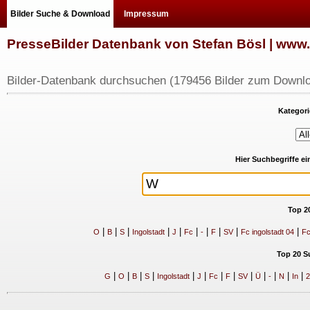
Bilder Suche & Download
Impressum
PresseBilder Datenbank von Stefan Bösl | ww
Bilder-Datenbank durchsuchen (179456 Bilder zum Downlo
Kategori
Hier Suchbegriffe e
Top 2
|
|
|
|
|
|
|
|
|
|
O
B
S
Ingolstadt
J
Fc
-
F
SV
Fc ingolstadt 04
Fc
Top 20 S
|
|
|
|
|
|
|
|
|
|
|
|
|
G
O
B
S
Ingolstadt
J
Fc
F
SV
Ü
-
N
In
2