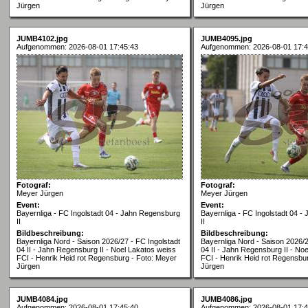
Jürgen
Jürgen
JUMB4102.jpg
JUMB4095.jpg
Aufgenommen: 2026-08-01 17:45:43
Aufgenommen: 2026-08-01 17:4
Fotograf:
Fotograf:
Meyer Jürgen
Meyer Jürgen
Event:
Event:
Bayernliga - FC Ingolstadt 04 - Jahn Regensburg
Bayernliga - FC Ingolstadt 04 
II
II
Bildbeschreibung:
Bildbeschreibung:
Bayernliga Nord - Saison 2026/27 - FC Ingolstadt
Bayernliga Nord - Saison 2026/2
04 II - Jahn Regensburg II - Noel Lakatos weiss
04 II - Jahn Regensburg II - No
FCI - Henrik Heid rot Regensburg - Foto: Meyer
FCI - Henrik Heid rot Regensbu
Jürgen
Jürgen
JUMB4084.jpg
JUMB4086.jpg
Aufgenommen: 2026-08-01 17:45:40
Aufgenommen: 2026-08-01 17:4