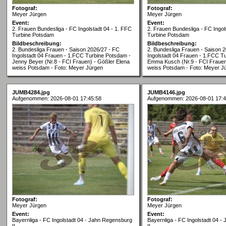
Fotograf:
Fotograf:
Meyer Jürgen
Meyer Jürgen
Event:
Event:
2. Frauen Bundesliga - FC Ingolstadt 04 - 1. FFC
2. Frauen Bundesliga - FC Ingol
Turbine Potsdam
Turbine Potsdam
Bildbeschreibung:
Bildbeschreibung:
2. Bundesliga Frauen - Saison 2026/27 - FC
2. Bundesliga Frauen - Saison 
Ingolstadt 04 Frauen - 1.FCC Turbine Potsdam -
Ingolstadt 04 Frauen - 1.FCC T
Jenny Beyer (Nr.8 - FCI Frauen) - Gößler Elena
Emma Kusch (Nr.9 - FCI Frauen
weiss Potsdam - Foto: Meyer Jürgen
weiss Potsdam - Foto: Meyer J
JUMB4284.jpg
JUMB4146.jpg
Aufgenommen: 2026-08-01 17:45:58
Aufgenommen: 2026-08-01 17:4
Fotograf:
Fotograf:
Meyer Jürgen
Meyer Jürgen
Event:
Event:
Bayernliga - FC Ingolstadt 04 - Jahn Regensburg
Bayernliga - FC Ingolstadt 04 
II
II