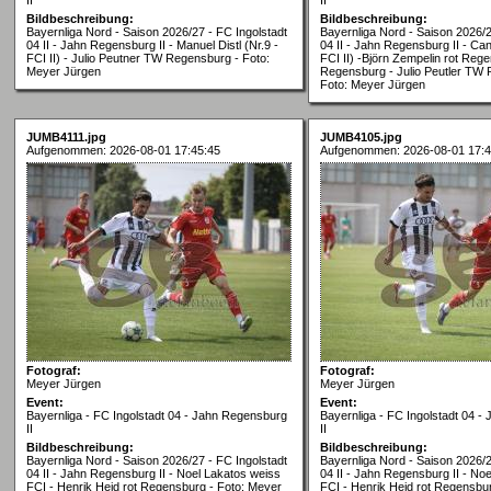
Bildbeschreibung:
Bildbeschreibung:
Bayernliga Nord - Saison 2026/27 - FC Ingolstadt
Bayernliga Nord - Saison 2026/2
04 II - Jahn Regensburg II - Manuel Distl (Nr.9 -
04 II - Jahn Regensburg II - Can
FCI II) - Julio Peutner TW Regensburg - Foto:
FCI II) -Björn Zempelin rot Reg
Meyer Jürgen
Regensburg - Julio Peutler TW
Foto: Meyer Jürgen
JUMB4111.jpg
JUMB4105.jpg
Aufgenommen: 2026-08-01 17:45:45
Aufgenommen: 2026-08-01 17:4
Fotograf:
Fotograf:
Meyer Jürgen
Meyer Jürgen
Event:
Event:
Bayernliga - FC Ingolstadt 04 - Jahn Regensburg
Bayernliga - FC Ingolstadt 04 
II
II
Bildbeschreibung:
Bildbeschreibung:
Bayernliga Nord - Saison 2026/27 - FC Ingolstadt
Bayernliga Nord - Saison 2026/2
04 II - Jahn Regensburg II - Noel Lakatos weiss
04 II - Jahn Regensburg II - No
FCI - Henrik Heid rot Regensburg - Foto: Meyer
FCI - Henrik Heid rot Regensbu