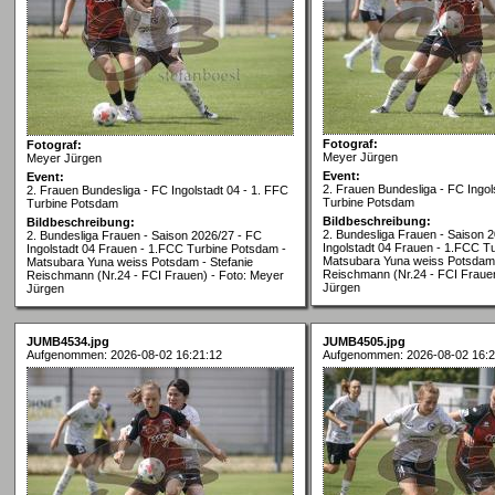
Fotograf:
Fotograf:
Meyer Jürgen
Meyer Jürgen
Event:
Event:
2. Frauen Bundesliga - FC Ingol
2. Frauen Bundesliga - FC Ingolstadt 04 - 1. FFC
Turbine Potsdam
Turbine Potsdam
Bildbeschreibung:
Bildbeschreibung:
2. Bundesliga Frauen - Saison 
2. Bundesliga Frauen - Saison 2026/27 - FC
Ingolstadt 04 Frauen - 1.FCC T
Ingolstadt 04 Frauen - 1.FCC Turbine Potsdam -
Matsubara Yuna weiss Potsdam 
Matsubara Yuna weiss Potsdam - Stefanie
Reischmann (Nr.24 - FCI Frauen
Reischmann (Nr.24 - FCI Frauen) - Foto: Meyer
Jürgen
Jürgen
JUMB4534.jpg
JUMB4505.jpg
Aufgenommen: 2026-08-02 16:21:12
Aufgenommen: 2026-08-02 16:2