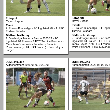
Fotograf:
Fotograf:
Meyer Jürgen
Meyer Jürgen
Event:
Event:
2. Frauen Bundesliga - FC Ingol
2. Frauen Bundesliga - FC Ingolstadt 04 - 1. FFC
Turbine Potsdam
Turbine Potsdam
Bildbeschreibung:
Bildbeschreibung:
2. Bundesliga Frauen - Saison 
2. Bundesliga Frauen - Saison 2026/27 - FC
Ingolstadt 04 Frauen - 1.FCC T
Ingolstadt 04 Frauen - 1.FCC Turbine Potsdam -
Jenny Beyer (Nr.8 - FCI Frauen
Matsubara Yuna weiss Potsdam - Stefanie
weiss Potsdam - Foto: Meyer J
Reischmann (Nr.24 - FCI Frauen) - Foto: Meyer
Jürgen
JUMB4493.jpg
JUMB4469.jpg
Aufgenommen: 2026-08-02 16:21:08
Aufgenommen: 2026-08-02 16:2