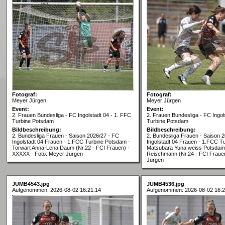
Fotograf:
Fotograf:
Meyer Jürgen
Meyer Jürgen
Event:
Event:
2. Frauen Bundesliga - FC Ingolstadt 04 - 1. FFC
2. Frauen Bundesliga - FC Ingol
Turbine Potsdam
Turbine Potsdam
Bildbeschreibung:
Bildbeschreibung:
2. Bundesliga Frauen - Saison 2026/27 - FC
2. Bundesliga Frauen - Saison 
Ingolstadt 04 Frauen - 1.FCC Turbine Potsdam -
Ingolstadt 04 Frauen - 1.FCC T
Torwart Anna-Lena Daum (Nr.22 - FCI Frauen) -
Matsubara Yuna weiss Potsdam 
XXXXX - Foto: Meyer Jürgen
Reischmann (Nr.24 - FCI Frauen
Jürgen
JUMB4543.jpg
JUMB4536.jpg
Aufgenommen: 2026-08-02 16:21:14
Aufgenommen: 2026-08-02 16:2