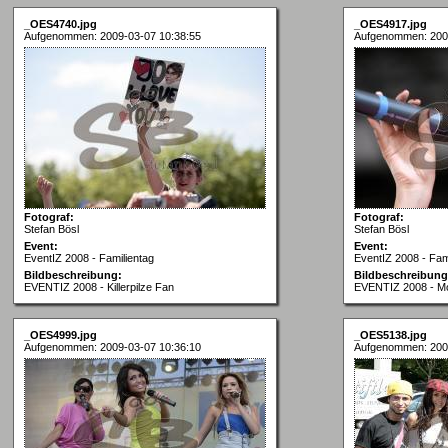
_OES4740.jpg
_OES4917.jpg
Aufgenommen: 2009-03-07 10:38:55
Aufgenommen: 200
Fotograf:
Fotograf:
Stefan Bösl
Stefan Bösl
Event:
Event:
EventIZ 2008 - Familientag
EventIZ 2008 - Fam
Bildbeschreibung:
Bildbeschreibung
EVENTIZ 2008 - Killerpilze Fan
EVENTIZ 2008 - M
_OES4999.jpg
_OES5138.jpg
Aufgenommen: 2009-03-07 10:36:10
Aufgenommen: 200