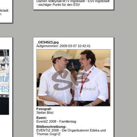
Damen Volleyball MTV Ingolstadt - ESV Ingolstadt
- wichtiger Punkt für den ESV
lstadt
h
_OES4523.jpg
Aufgenommen: 2009-03-07 10:42:41
Fotograf:
Stefan Bösl
Event:
EventIZ 2008 - Familientag
Bildbeschreibung:
EVENTIZ 2008 - Die Organisatoren Edeka und
Thomas Gogl IZ