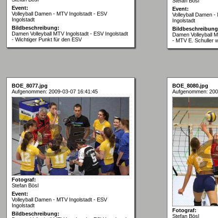
Stefan Bösl
Event:
Event:
Volleyball Damen - MTV Ingolstadt - ESV
Volleyball Damen -
Ingolstadt
Ingolstadt
Bildbeschreibung:
Bildbeschreibung
Damen Volleyball MTV Ingolstadt - ESV Ingolstadt
Damen Volleyball M
- Wichtiger Punkt für den ESV
- MTV E. Schuller w
BOE_8077.jpg
BOE_8080.jpg
Aufgenommen: 2009-03-07 16:41:45
Aufgenommen: 200
Fotograf:
Stefan Bösl
Event:
Volleyball Damen - MTV Ingolstadt - ESV
Ingolstadt
Fotograf:
Bildbeschreibung:
Stefan Bösl