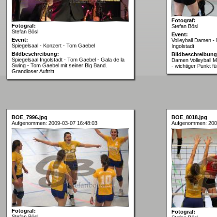
Fotograf:
Fotograf:
Stefan Bösl
Stefan Bösl
Event:
Event:
Volleyball Damen -
Spiegelsaal - Konzert - Tom Gaebel
Ingolstadt
Bildbeschreibung:
Bildbeschreibung
Spiegelsaal Ingolstadt - Tom Gaebel - Gala de la
Damen Volleyball M
Swing - Tom Gaebel mit seiner Big Band.
- wichtiger Punkt 
Grandioser Auftritt
BOE_7996.jpg
BOE_8018.jpg
Aufgenommen: 2009-03-07 16:48:03
Aufgenommen: 200
Fotograf:
Fotograf:
Stefan Bösl