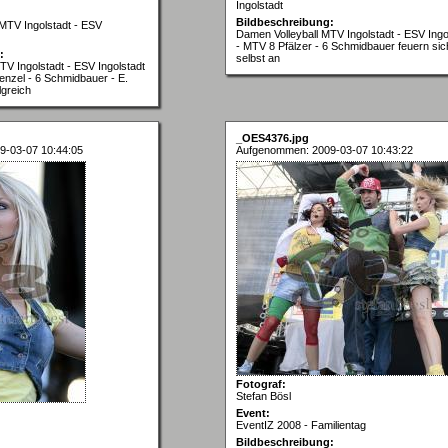
Ingolstadt
Bildbeschreibung:
 MTV Ingolstadt - ESV
Damen Volleyball MTV Ingolstadt - ESV Ingo
- MTV 8 Pfälzer - 6 Schmidbauer feuern sic
:
selbst an
TV Ingolstadt - ESV Ingolstadt
enzel - 6 Schmidbauer - E.
lgreich
_OES4376.jpg
9-03-07 10:44:05
Aufgenommen: 2009-03-07 10:43:22
Fotograf:
Stefan Bösl
Event:
EventIZ 2008 - Familientag
Bildbeschreibung: