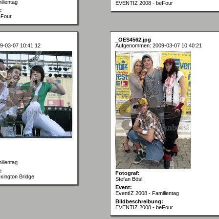
ilientag
EVENTIZ 2008 - beFour
:
eFour
_OES4562.jpg
9-03-07 10:41:12
Aufgenommen: 2009-03-07 10:40:21
ilientag
:
Fotograf:
xington Bridge
Stefan Bösl
Event:
EventIZ 2008 - Familientag
Bildbeschreibung:
EVENTIZ 2008 - beFour