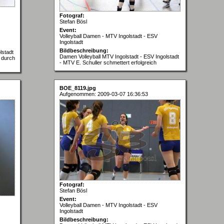
Fotograf:
Stefan Bösl
Event:
Volleyball Damen - MTV Ingolstadt - ESV
Ingolstadt
Bildbeschreibung:
lstadt
Damen Volleyball MTV Ingolstadt - ESV Ingolstadt
 durch
- MTV E. Schuller schmettert erfolgreich
BOE_8119.jpg
Aufgenommen: 2009-03-07 16:36:53
Fotograf:
Stefan Bösl
Event:
Volleyball Damen - MTV Ingolstadt - ESV
Ingolstadt
Bildbeschreibung: