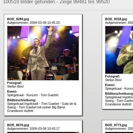
100519 Bilder gefunden - Zeige 99481 bis 99520
BOE_9284.jpg
BOE_9318.jpg
Aufgenommen: 2009-03-08 10:45:20
Aufgenommen: 200
Fotograf:
Stefan Bösl
Fotograf:
Event:
Stefan Bösl
Spiegelsaal - Konz
Event:
Bildbeschreibung
Spiegelsaal - Konzert - Tom Gaebel
Spiegelsaal Ingolst
Bildbeschreibung:
Swing - Tom Gaebel
Spiegelsaal Ingolstadt - Tom Gaebel - Gala de la
Grandioser Auftritt
Swing - Tom Gaebel mit seiner Big Band.
Grandioser Auftritt
BOE_8670.jpg
BOE_8773.jpg
Aufgenommen: 2009-03-08 10:43:17
Aufgenommen: 200