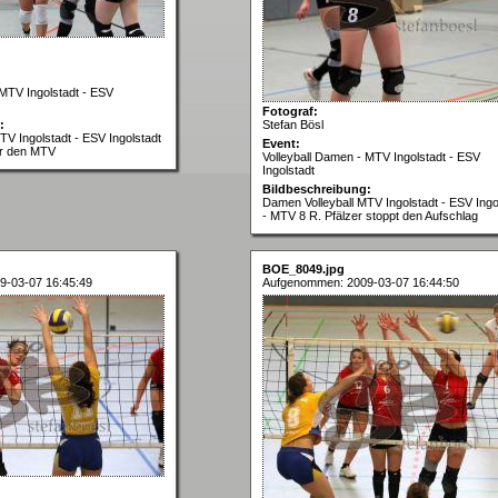
 MTV Ingolstadt - ESV
Fotograf:
:
Stefan Bösl
TV Ingolstadt - ESV Ingolstadt
Event:
für den MTV
Volleyball Damen - MTV Ingolstadt - ESV
Ingolstadt
Bildbeschreibung:
Damen Volleyball MTV Ingolstadt - ESV Ingo
- MTV 8 R. Pfälzer stoppt den Aufschlag
BOE_8049.jpg
9-03-07 16:45:49
Aufgenommen: 2009-03-07 16:44:50