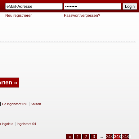
Neu registrieren
Passwort vergessen?
|
|
Fc ingolstadt u%
Saison
|
 ingolsta
Ingolstadt 04
...
«
1
2
3
2487
2488
2489