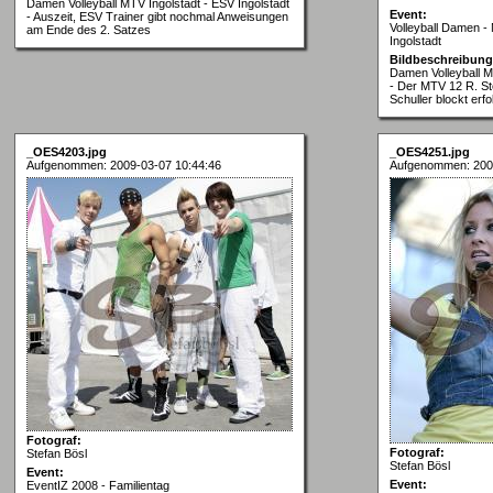
Damen Volleyball MTV Ingolstadt - ESV Ingolstadt
Event:
- Auszeit, ESV Trainer gibt nochmal Anweisungen
Volleyball Damen -
am Ende des 2. Satzes
Ingolstadt
Bildbeschreibung
Damen Volleyball M
- Der MTV 12 R. St
Schuller blockt erfo
_OES4203.jpg
_OES4251.jpg
Aufgenommen: 2009-03-07 10:44:46
Aufgenommen: 200
Fotograf:
Fotograf:
Stefan Bösl
Stefan Bösl
Event:
Event:
EventIZ 2008 - Familientag