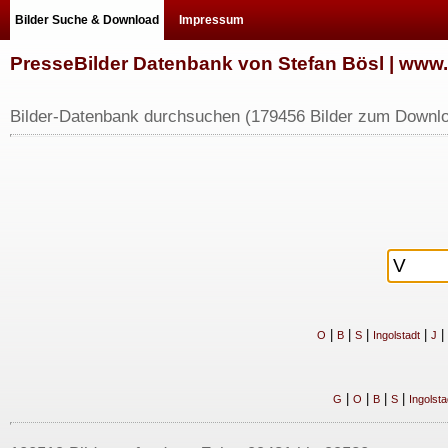
Bilder Suche & Download
Impressum
PresseBilder Datenbank von Stefan Bösl | ww
Bilder-Datenbank durchsuchen (179456 Bilder zum Downlo
|
|
|
|
|
O
B
S
Ingolstadt
J
|
|
|
|
G
O
B
S
Ingolsta