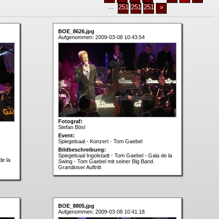
...
2511
2512
2513
»
BOE_8626.jpg
Aufgenommen: 2009-03-08 10:43:54
Fotograf:
Stefan Bösl
Event:
Spiegelsaal - Konzert - Tom Gaebel
Bildbeschreibung:
Spiegelsaal Ingolstadt - Tom Gaebel - Gala de la
de la
Swing - Tom Gaebel mit seiner Big Band.
Grandioser Auftritt
BOE_8805.jpg
Aufgenommen: 2009-03-08 10:41:18