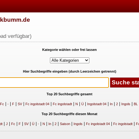
w.kbumm.de
ad verfügbar)
Kategorie wählen oder frei lassen
Hier Suchbegriffe eingeben (durch Leerzeichen getrennt)
Top 20 Suchbegriffe gesamt
|
|
|
|
|
|
|
|
|
|
|
|
Fc
-
F
SV
Fc ingolstadt 04
Fc ingolstadt
N
Ü
Ingolstadt 04
In
2
Ingols
BL
Top 20 Suchbegriffe diesen Monat
|
|
|
|
|
|
|
|
|
|
|
|
|
|
dt
J
Fc
F
SV
Ü
-
N
In
2
Saison
Ingols
Fc ingolstadt 04
Fc ingolstadt
Fc