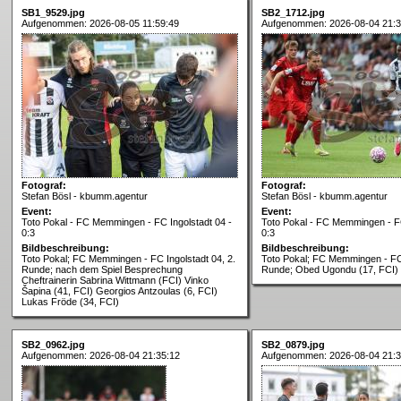
SB1_9529.jpg
SB2_1712.jpg
Aufgenommen: 2026-08-05 11:59:49
Aufgenommen: 2026-08-04 21:3
Fotograf:
Fotograf:
Stefan Bösl - kbumm.agentur
Stefan Bösl - kbumm.agentur
Event:
Event:
Toto Pokal - FC Memmingen - FC Ingolstadt 04 -
Toto Pokal - FC Memmingen - FC
0:3
0:3
Bildbeschreibung:
Bildbeschreibung:
Toto Pokal; FC Memmingen - FC Ingolstadt 04, 2.
Toto Pokal; FC Memmingen - FC 
Runde; nach dem Spiel Besprechung
Runde; Obed Ugondu (17, FCI) 
Cheftrainerin Sabrina Wittmann (FCI) Vinko
Šapina (41, FCI) Georgios Antzoulas (6, FCI)
Lukas Fröde (34, FCI)
SB2_0962.jpg
SB2_0879.jpg
Aufgenommen: 2026-08-04 21:35:12
Aufgenommen: 2026-08-04 21:3