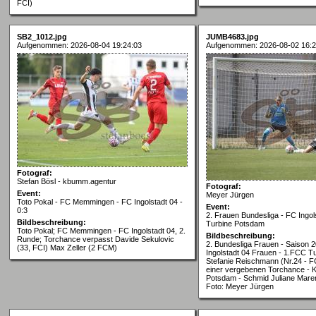
FCI)
SB2_1012.jpg
JUMB4683.jpg
Aufgenommen: 2026-08-04 19:24:03
Aufgenommen: 2026-08-02 16:2
Fotograf:
Stefan Bösl - kbumm.agentur
Fotograf:
Event:
Meyer Jürgen
Toto Pokal - FC Memmingen - FC Ingolstadt 04 -
Event:
0:3
2. Frauen Bundesliga - FC Ingol
Bildbeschreibung:
Turbine Potsdam
Toto Pokal; FC Memmingen - FC Ingolstadt 04, 2.
Bildbeschreibung:
Runde; Torchance verpasst Davide Sekulovic
2. Bundesliga Frauen - Saison 
(33, FCI) Max Zeller (2 FCM)
Ingolstadt 04 Frauen - 1.FCC T
Stefanie Reischmann (Nr.24 - F
einer vergebenen Torchance - 
Potsdam - Schmid Juliane Mar
Foto: Meyer Jürgen