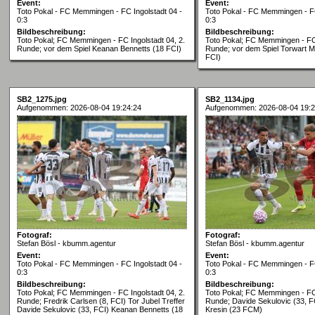
Event:
Event:
Toto Pokal - FC Memmingen - FC Ingolstadt 04 -
Toto Pokal - FC Memmingen - FC
0:3
0:3
Bildbeschreibung:
Bildbeschreibung:
Toto Pokal; FC Memmingen - FC Ingolstadt 04, 2.
Toto Pokal; FC Memmingen - FC 
Runde; vor dem Spiel Keanan Bennetts (18 FCI)
Runde; vor dem Spiel Torwart M
FCI)
SB2_1275.jpg
SB2_1134.jpg
Aufgenommen: 2026-08-04 19:24:24
Aufgenommen: 2026-08-04 19:2
Fotograf:
Fotograf:
Stefan Bösl - kbumm.agentur
Stefan Bösl - kbumm.agentur
Event:
Event:
Toto Pokal - FC Memmingen - FC Ingolstadt 04 -
Toto Pokal - FC Memmingen - FC
0:3
0:3
Bildbeschreibung:
Bildbeschreibung:
Toto Pokal; FC Memmingen - FC Ingolstadt 04, 2.
Toto Pokal; FC Memmingen - FC 
Runde; Fredrik Carlsen (8, FCI) Tor Jubel Treffer
Runde; Davide Sekulovic (33, F
Davide Sekulovic (33, FCI) Keanan Bennetts (18
Kresin (23 FCM)