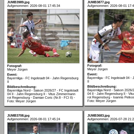
JUMB3989.jpg
JUMB3877.jpg
Aufgenommen: 2026-08-01 17:45:34
Aufgenommen: 2026-08-01 17:4
Fotograf:
Fotograf:
Meyer Jürgen
Meyer Jürgen
Event:
Event:
Bayernliga - FC Ingolstadt 04 
Bayernliga - FC Ingolstadt 04 - Jahn Regensburg
II
II
Bildbeschreibung:
Bildbeschreibung:
Bayernliga Nord - Saison 2026/2
Bayernliga Nord - Saison 2026/27 - FC Ingolstadt
04 II - Jahn Regensburg II - V
04 II - Jahn Regensburg II - Vitus Zimmermann
rot Regensburg - Ioannis Petkos 
rot Regensburg - Damian Coric (Nr.8 - FCI II) -
Foto: Meyer Jürgen
Foto: Meyer Jürgen
JUMB3708.jpg
JUMB3683.jpg
Aufgenommen: 2026-08-01 17:45:24
Aufgenommen: 2026-07-28 21:2