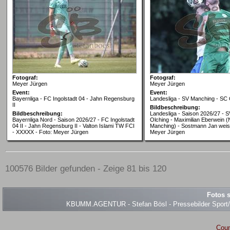
Fotograf:
Fotograf:
Meyer Jürgen
Meyer Jürgen
Event:
Event:
Bayernliga - FC Ingolstadt 04 - Jahn Regensburg
Landesliga - SV Manching - SC 
II
Bildbeschreibung:
Bildbeschreibung:
Landesliga - Saison 2026/27 - 
Bayernliga Nord - Saison 2026/27 - FC Ingolstadt
Olching - Maximilian Eberwein (
04 II - Jahn Regensburg II - Valton Islami TW FCI
Manching) - Sostmann Jan weiss
- XXXXX - Foto: Meyer Jürgen
Meyer Jürgen
100576 Bilder gefunden - Zeige 81 bis 120
Fotos s
KBUMM.AGENTUR - Stefan Bösl - Pressebilder Sport/Ev
Coun