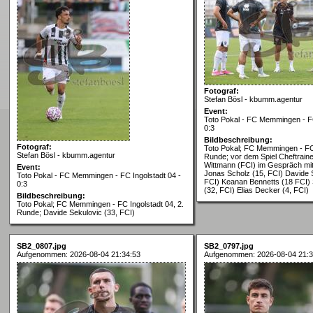
Fotograf:
Stefan Bösl - kbumm.agentur
Event:
Toto Pokal - FC Memmingen - FC
0:3
Bildbeschreibung:
Fotograf:
Toto Pokal; FC Memmingen - FC 
Stefan Bösl - kbumm.agentur
Runde; vor dem Spiel Cheftraine
Wittmann (FCI) im Gespräch mit
Event:
Jonas Scholz (15, FCI) Davide 
Toto Pokal - FC Memmingen - FC Ingolstadt 04 -
FCI) Keanan Bennetts (18 FCI)
0:3
(32, FCI) Elias Decker (4, FCI)
Bildbeschreibung:
Toto Pokal; FC Memmingen - FC Ingolstadt 04, 2.
Runde; Davide Sekulovic (33, FCI)
SB2_0807.jpg
SB2_0797.jpg
Aufgenommen: 2026-08-04 21:34:53
Aufgenommen: 2026-08-04 21:3