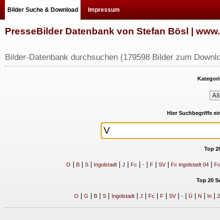
Bilder Suche & Download
Impressum
PresseBilder Datenbank von Stefan Bösl | ww
Bilder-Datenbank durchsuchen (179598 Bilder zum Downlo
Kategori
Hier Suchbegriffe e
Top 2
|
|
|
|
|
|
|
|
|
|
O
B
S
Ingolstadt
J
Fc
-
F
SV
Fc ingolstadt 04
Fc
Top 20 S
|
|
|
|
|
|
|
|
|
|
|
|
|
O
G
B
S
Ingolstadt
J
Fc
F
SV
-
Ü
N
In
2