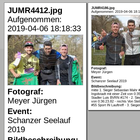
JUMR4412.jpg
JUMR4186.jpg
Aufgenommen: 2019-04-06 18:1
Aufgenommen:
2019-04-06 18:18:33
Fotograf:
Meyer Jürgen
Event:
Schanzer Seelauf 2019
Bildbeschreibung:
Fotograf:
mitte 1. Sieger Sebastian Mahr
Ingolstadt mit einer Zeit von 0:35
Stadler Luis BVRN #174 - 2. Sieg
Meyer Jürgen
von 0:36:23.82 - rechts Von Ste
#55 Sport IN Lauftreff - 3. Siege
Event:
Schanzer Seelauf
2019
Bildbeschreibung: