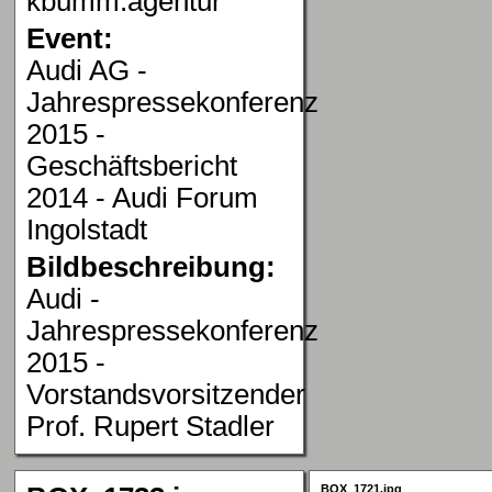
kbumm.agentur
Event:
Audi AG -
Jahrespressekonferenz
2015 -
Geschäftsbericht
2014 - Audi Forum
Ingolstadt
Bildbeschreibung:
Audi -
Jahrespressekonferenz
2015 -
Vorstandsvorsitzender
Prof. Rupert Stadler
BOX_1721.jpg