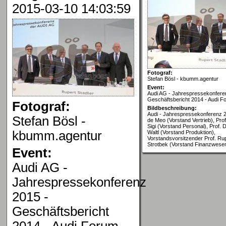
2015-03-10 14:03:59
Fotograf:
Stefan Bösl - kbumm.agentur
Event:
Audi AG - Jahrespressekonfere
Geschäftsbericht 2014 - Audi Fo
Fotograf:
Bildbeschreibung:
Audi - Jahrespressekonferenz 2
Stefan Bösl -
de Meo (Vorstand Vertrieb), Pro
Sigi (Vorstand Personal), Prof. D
kbumm.agentur
Waltl (Vorstand Produktion),
Vorstandsvorsitzender Prof. Rupe
Strotbek (Vorstand Finanzwese
Event:
Audi AG -
Jahrespressekonferenz
2015 -
Geschäftsbericht
2014 - Audi Forum