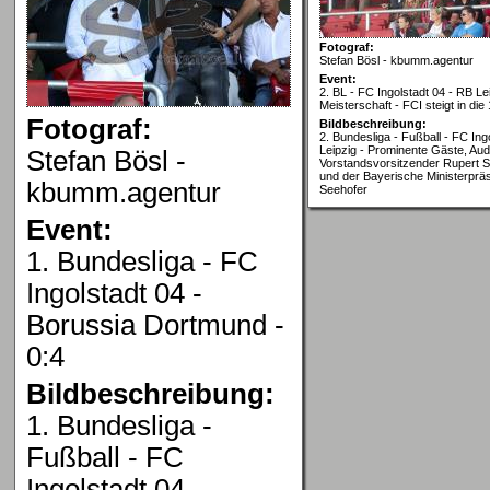
Fotograf:
Stefan Bösl - kbumm.agentur
Event:
2. BL - FC Ingolstadt 04 - RB Lei
Meisterschaft - FCI steigt in die 
Fotograf:
Bildbeschreibung:
2. Bundesliga - Fußball - FC Ing
Leipzig - Prominente Gäste, Aud
Stefan Bösl -
Vorstandsvorsitzender Rupert St
und der Bayerische Ministerpräs
kbumm.agentur
Seehofer
Event:
1. Bundesliga - FC
Ingolstadt 04 -
Borussia Dortmund -
0:4
Bildbeschreibung:
1. Bundesliga -
Fußball - FC
Ingolstadt 04 -