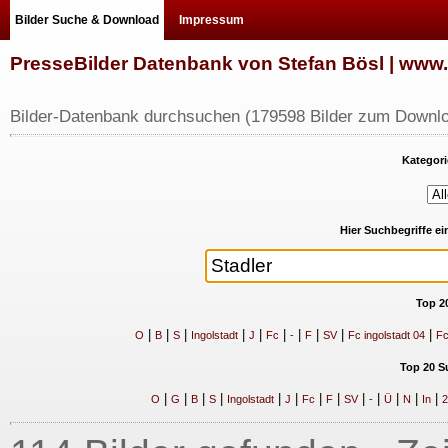
Bilder Suche & Download
Impressum
PresseBilder Datenbank von Stefan Bösl | ww
Bilder-Datenbank durchsuchen (179598 Bilder zum Downlo
Kategori
Hier Suchbegriffe e
Top 2
|
|
|
|
|
|
|
|
|
|
O
B
S
Ingolstadt
J
Fc
-
F
SV
Fc ingolstadt 04
Fc
Top 20 S
|
|
|
|
|
|
|
|
|
|
|
|
|
O
G
B
S
Ingolstadt
J
Fc
F
SV
-
Ü
N
In
2