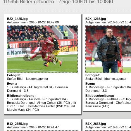
115956 Bilder gefunden - Zeige 100801 bis 100840
B2X_1425.jpg
B2X_1266.jpg
Aufgenommen: 2016-10-22 16:42:00
Aufgenommen: 2016-10-22 16:4
Fotograf:
Fotograf:
Stefan Bösl - kbumm.agentur
Stefan Bösl - kbumm.agentur
Event:
Event:
1. Bundesliga - FC Ingolstadt 04 - Borussia
1. Bundesliga - FC Ingolstadt 04
Dortmund - 3:3
Dortmund - 3:3
Bildbeschreibung:
Bildbeschreibung:
1. Bundesliga - Fußball - FC Ingolstadt 04 -
1. Bundesliga - Fußball - FC Ingo
Borussia Dortmund - Almog Cohen (36, FCI) trifft
Borussia Dortmund - Cheftrain
zum 1:0 Tor Jubel Matthias Ginter (BVB 28) und
Kauczinski (FCI)
Marvin Matip (34, FCI)
B1X_2655.jpg
B1X_2637.jpg
Aufgenommen: 2016-10-22 16:41:47
Aufgenommen: 2016-10-22 16:4