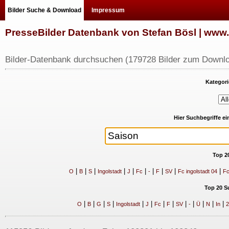
Bilder Suche & Download
Impressum
PresseBilder Datenbank von Stefan Bösl | ww
Bilder-Datenbank durchsuchen (179728 Bilder zum Downlo
Kategori
Hier Suchbegriffe e
Top 2
|
|
|
|
|
|
|
|
|
|
O
B
S
Ingolstadt
J
Fc
-
F
SV
Fc ingolstadt 04
Fc
Top 20 S
|
|
|
|
|
|
|
|
|
|
|
|
|
O
B
G
S
Ingolstadt
J
Fc
F
SV
-
Ü
N
In
2