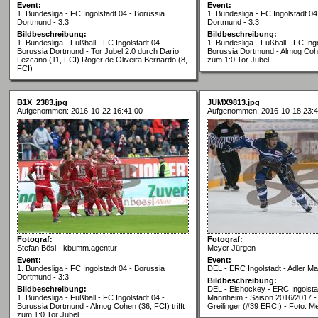
Event:
Event:
1. Bundesliga - FC Ingolstadt 04 - Borussia
1. Bundesliga - FC Ingolstadt 04
Dortmund - 3:3
Dortmund - 3:3
Bildbeschreibung:
Bildbeschreibung:
1. Bundesliga - Fußball - FC Ingolstadt 04 -
1. Bundesliga - Fußball - FC Ingo
Borussia Dortmund - Tor Jubel 2:0 durch Darío
Borussia Dortmund - Almog Cohen
Lezcano (11, FCI) Roger de Oliveira Bernardo (8,
zum 1:0 Tor Jubel
FCI)
B1X_2383.jpg
JUMX9813.jpg
Aufgenommen: 2016-10-22 16:41:00
Aufgenommen: 2016-10-18 23:4
Fotograf:
Fotograf:
Stefan Bösl - kbumm.agentur
Meyer Jürgen
Event:
Event:
1. Bundesliga - FC Ingolstadt 04 - Borussia
DEL - ERC Ingolstadt - Adler M
Dortmund - 3:3
Bildbeschreibung:
Bildbeschreibung:
DEL - Eishockey - ERC Ingolstad
1. Bundesliga - Fußball - FC Ingolstadt 04 -
Mannheim - Saison 2016/2017 
Borussia Dortmund - Almog Cohen (36, FCI) trifft
Greilinger (#39 ERCI) - Foto: M
zum 1:0 Tor Jubel