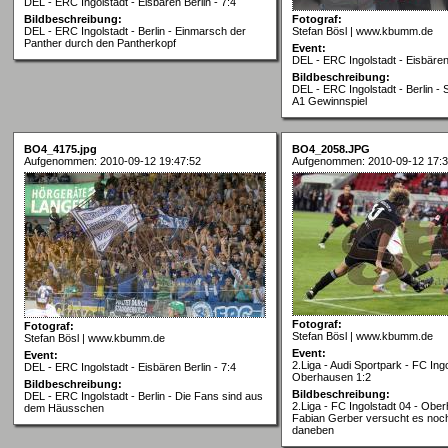
DEL - ERC Ingolstadt - Eisbären Berlin - 7:4
Bildbeschreibung:
Fotograf:
DEL - ERC Ingolstadt - Berlin - Einmarsch der
Stefan Bösl | www.kbumm.de
Panther durch den Pantherkopf
Event:
DEL - ERC Ingolstadt - Eisbären 
Bildbeschreibung:
DEL - ERC Ingolstadt - Berlin - 
A1 Gewinnspiel
BO4_4175.jpg
BO4_2058.JPG
Aufgenommen: 2010-09-12 19:47:52
Aufgenommen: 2010-09-12 17:3
Fotograf:
Fotograf:
Stefan Bösl | www.kbumm.de
Stefan Bösl | www.kbumm.de
Event:
Event:
2.Liga - Audi Sportpark - FC Ingo
DEL - ERC Ingolstadt - Eisbären Berlin - 7:4
Oberhausen 1:2
Bildbeschreibung:
Bildbeschreibung:
DEL - ERC Ingolstadt - Berlin - Die Fans sind aus
2.Liga - FC Ingolstadt 04 - Obe
dem Häusschen
Fabian Gerber versucht es noc
daneben