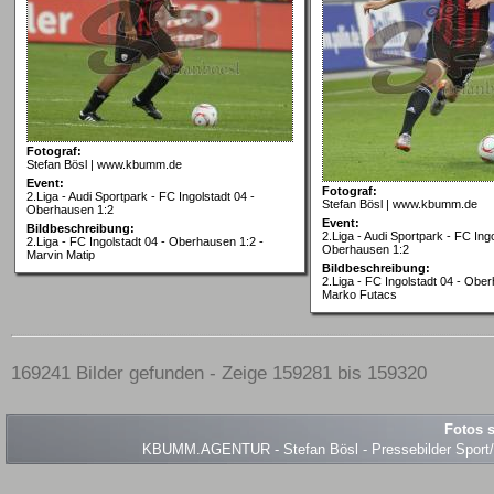
Fotograf:
Stefan Bösl | www.kbumm.de
Event:
Fotograf:
2.Liga - Audi Sportpark - FC Ingolstadt 04 -
Stefan Bösl | www.kbumm.de
Oberhausen 1:2
Event:
Bildbeschreibung:
2.Liga - Audi Sportpark - FC Ingo
2.Liga - FC Ingolstadt 04 - Oberhausen 1:2 -
Oberhausen 1:2
Marvin Matip
Bildbeschreibung:
2.Liga - FC Ingolstadt 04 - Obe
Marko Futacs
169241 Bilder gefunden - Zeige 159281 bis 159320
Fotos s
KBUMM.AGENTUR - Stefan Bösl - Pressebilder Sport/Ev