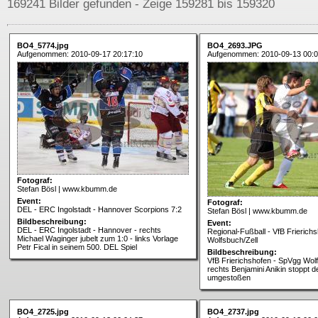
169241 Bilder gefunden - Zeige 159281 bis 159320
BO4_5774.jpg
BO4_2693.JPG
Aufgenommen: 2010-09-17 20:17:10
Aufgenommen: 2010-09-13 00:0
Fotograf:
Stefan Bösl | www.kbumm.de
Event:
Fotograf:
DEL - ERC Ingolstadt - Hannover Scorpions 7:2
Stefan Bösl | www.kbumm.de
Bildbeschreibung:
Event:
DEL - ERC Ingolstadt - Hannover - rechts
Regional-Fußball - VfB Frierich
Michael Waginger jubelt zum 1:0 - links Vorlage
Wolfsbuch/Zell
Petr Fical in seinem 500. DEL Spiel
Bildbeschreibung:
VfB Frierichshofen - SpVgg Wolf
rechts Benjamini Anikin stoppt d
umgestoßen
BO4_2725.jpg
BO4_2737.jpg