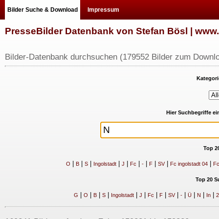
Bilder Suche & Download
Impressum
PresseBilder Datenbank von Stefan Bösl | ww
Bilder-Datenbank durchsuchen (179552 Bilder zum Downlo
Kategori
Hier Suchbegriffe e
Top 2
|
|
|
|
|
|
|
|
|
|
O
B
S
Ingolstadt
J
Fc
-
F
SV
Fc ingolstadt 04
Fc
Top 20 S
|
|
|
|
|
|
|
|
|
|
|
|
|
G
O
B
S
Ingolstadt
J
Fc
F
SV
-
Ü
N
In
2