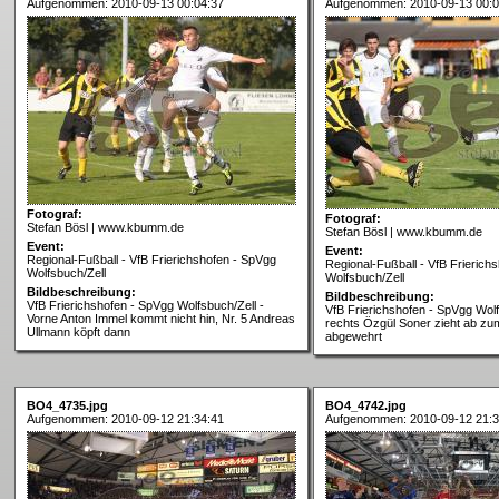
Aufgenommen: 2010-09-13 00:04:37
Aufgenommen: 2010-09-13 00:0
Fotograf:
Fotograf:
Stefan Bösl | www.kbumm.de
Stefan Bösl | www.kbumm.de
Event:
Event:
Regional-Fußball - VfB Frierichshofen - SpVgg
Regional-Fußball - VfB Frierich
Wolfsbuch/Zell
Wolfsbuch/Zell
Bildbeschreibung:
Bildbeschreibung:
VfB Frierichshofen - SpVgg Wolfsbuch/Zell -
VfB Frierichshofen - SpVgg Wolf
Vorne Anton Immel kommt nicht hin, Nr. 5 Andreas
rechts Özgül Soner zieht ab zu
Ullmann köpft dann
abgewehrt
BO4_4735.jpg
BO4_4742.jpg
Aufgenommen: 2010-09-12 21:34:41
Aufgenommen: 2010-09-12 21:3