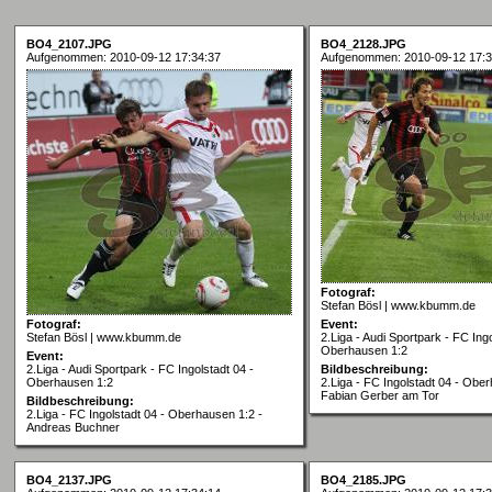
BO4_2107.JPG
BO4_2128.JPG
Aufgenommen: 2010-09-12 17:34:37
Aufgenommen: 2010-09-12 17:3
Fotograf:
Stefan Bösl | www.kbumm.de
Fotograf:
Event:
Stefan Bösl | www.kbumm.de
2.Liga - Audi Sportpark - FC Ingo
Oberhausen 1:2
Event:
2.Liga - Audi Sportpark - FC Ingolstadt 04 -
Bildbeschreibung:
Oberhausen 1:2
2.Liga - FC Ingolstadt 04 - Obe
Fabian Gerber am Tor
Bildbeschreibung:
2.Liga - FC Ingolstadt 04 - Oberhausen 1:2 -
Andreas Buchner
BO4_2137.JPG
BO4_2185.JPG