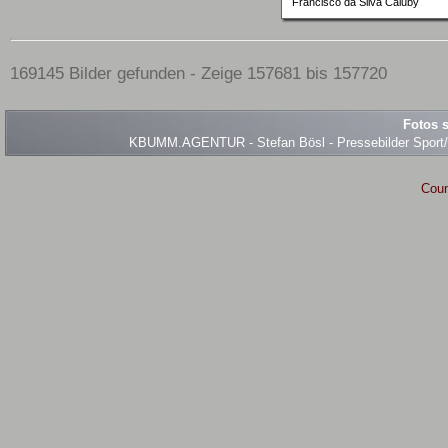
Francisco da Silva Caiuby
169145 Bilder gefunden - Zeige 157681 bis 157720
Fotos s
KBUMM.AGENTUR - Stefan Bösl - Pressebilder Sport/Ev
Coun