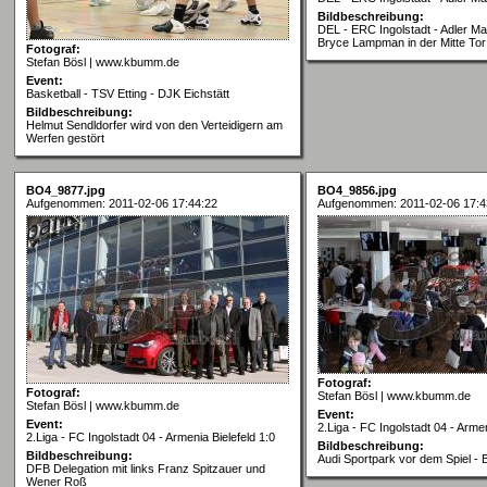
Bildbeschreibung:
DEL - ERC Ingolstadt - Adler M
Bryce Lampman in der Mitte Tor
Fotograf:
Stefan Bösl | www.kbumm.de
Event:
Basketball - TSV Etting - DJK Eichstätt
Bildbeschreibung:
Helmut Sendldorfer wird von den Verteidigern am
Werfen gestört
BO4_9877.jpg
BO4_9856.jpg
Aufgenommen: 2011-02-06 17:44:22
Aufgenommen: 2011-02-06 17:4
Fotograf:
Fotograf:
Stefan Bösl | www.kbumm.de
Stefan Bösl | www.kbumm.de
Event:
Event:
2.Liga - FC Ingolstadt 04 - Armen
2.Liga - FC Ingolstadt 04 - Armenia Bielefeld 1:0
Bildbeschreibung:
Bildbeschreibung:
Audi Sportpark vor dem Spiel -
DFB Delegation mit links Franz Spitzauer und
Wener Roß