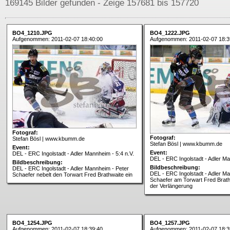
169145 Bilder gefunden - Zeige 157681 bis 157720
BO4_1210.JPG
BO4_1222.JPG
Aufgenommen: 2011-02-07 18:40:00
Aufgenommen: 2011-02-07 18:3
Fotograf:
Fotograf:
Stefan Bösl | www.kbumm.de
Stefan Bösl | www.kbumm.de
Event:
Event:
DEL - ERC Ingolstadt - Adler Mannheim - 5:4 n.V.
DEL - ERC Ingolstadt - Adler Ma
Bildbeschreibung:
Bildbeschreibung:
DEL - ERC Ingolstadt - Adler Mannheim - Peter
DEL - ERC Ingolstadt - Adler M
Schaefer nebelt den Torwart Fred Brathwaite ein
Schaefer am Torwart Fred Brath
der Verlängerung
BO4_1254.JPG
BO4_1257.JPG
Aufgenommen: 2011-02-07 18:39:40
Aufgenommen: 2011-02-07 18:3