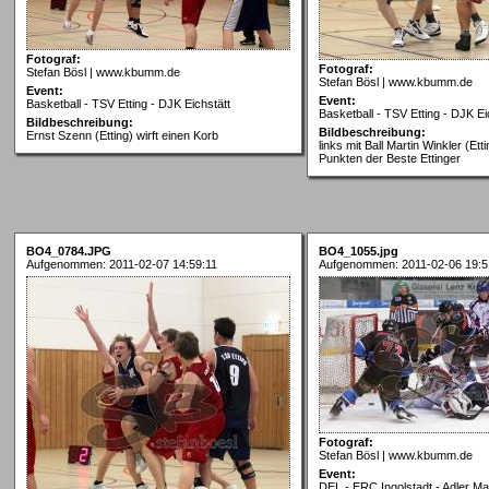
Fotograf:
Fotograf:
Stefan Bösl | www.kbumm.de
Stefan Bösl | www.kbumm.de
Event:
Event:
Basketball - TSV Etting - DJK Eichstätt
Basketball - TSV Etting - DJK Ei
Bildbeschreibung:
Bildbeschreibung:
Ernst Szenn (Etting) wirft einen Korb
links mit Ball Martin Winkler (Ett
Punkten der Beste Ettinger
BO4_0784.JPG
BO4_1055.jpg
Aufgenommen: 2011-02-07 14:59:11
Aufgenommen: 2011-02-06 19:5
Fotograf:
Stefan Bösl | www.kbumm.de
Event:
DEL - ERC Ingolstadt - Adler Ma