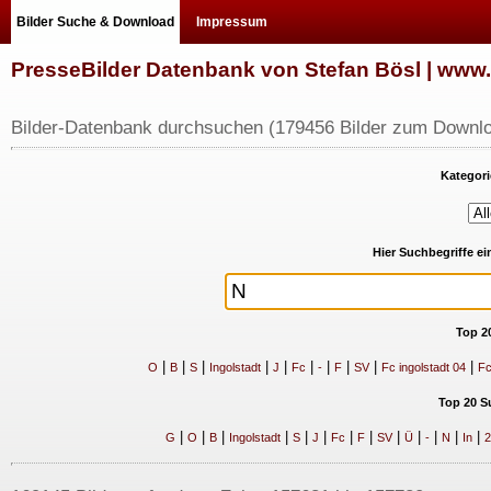
Bilder Suche & Download
Impressum
PresseBilder Datenbank von Stefan Bösl | ww
Bilder-Datenbank durchsuchen (179456 Bilder zum Downlo
Kategori
Hier Suchbegriffe e
Top 2
|
|
|
|
|
|
|
|
|
|
O
B
S
Ingolstadt
J
Fc
-
F
SV
Fc ingolstadt 04
Fc
Top 20 S
|
|
|
|
|
|
|
|
|
|
|
|
|
G
O
B
Ingolstadt
S
J
Fc
F
SV
Ü
-
N
In
2