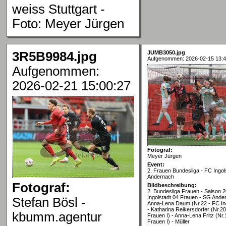
weiss Stuttgart -
Foto: Meyer Jürgen
3R5B9984.jpg
JUMB3050.jpg
Aufgenommen: 2026-02-15 13:4
Aufgenommen:
2026-02-21 15:00:27
Fotograf:
Meyer Jürgen
Event:
2. Frauen Bundesliga - FC Ingol
Andernach
Fotograf:
Bildbeschreibung:
2. Bundesliga Frauen - Saison 
Ingolstadt 04 Frauen - SG Ande
Stefan Bösl -
Anna-Lena Daum (Nr.22 - FC Ing
- Katharina Reikersdorfer (Nr.20
kbumm.agentur
Frauen I) - Anna-Lena Fritz (Nr.
Frauen I) - Müller