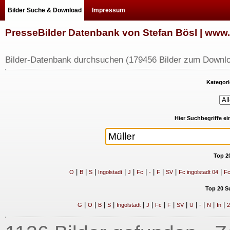
Bilder Suche & Download
Impressum
PresseBilder Datenbank von Stefan Bösl | ww
Bilder-Datenbank durchsuchen (179456 Bilder zum Downlo
Kategori
Hier Suchbegriffe e
Top 2
|
|
|
|
|
|
|
|
|
|
O
B
S
Ingolstadt
J
Fc
-
F
SV
Fc ingolstadt 04
Fc
Top 20 S
|
|
|
|
|
|
|
|
|
|
|
|
|
G
O
B
S
Ingolstadt
J
Fc
F
SV
Ü
-
N
In
2