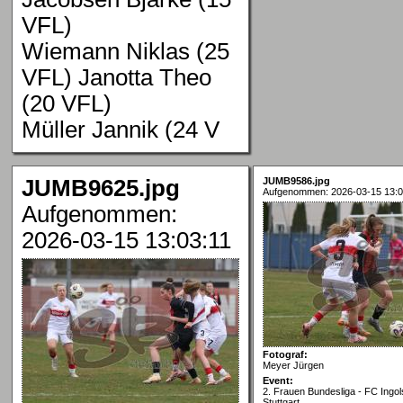
VFL)
Wiemann Niklas (25
VFL) Janotta Theo
(20 VFL)
Müller Jannik (24 V
JUMB9625.jpg
JUMB9586.jpg
Aufgenommen: 2026-03-15 13:0
Aufgenommen:
2026-03-15 13:03:11
Fotograf:
Meyer Jürgen
Event:
2. Frauen Bundesliga - FC Ingol
Stuttgart