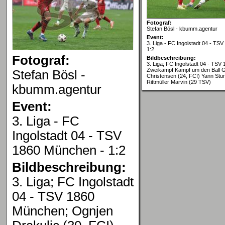
Fotograf:
Stefan Bösl - kbumm.agentur
Event:
3. Liga - FC Ingolstadt 04 - TS
1:2
Fotograf:
Bildbeschreibung:
3. Liga; FC Ingolstadt 04 - TS
Zweikampf Kampf um den Ball 
Stefan Bösl -
Christensen (24, FCI) Yann Stur
Rittmüller Marvin (29 TSV)
kbumm.agentur
Event:
3. Liga - FC
Ingolstadt 04 - TSV
1860 München - 1:2
Bildbeschreibung:
3. Liga; FC Ingolstadt
04 - TSV 1860
München; Ognjen