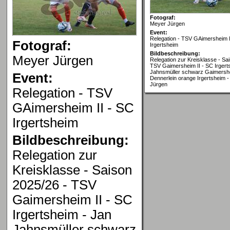
Fotograf:
Meyer Jürgen
Event:
Relegation - TSV GAimersheim I
Fotograf:
Irgertsheim
Bildbeschreibung:
Meyer Jürgen
Relegation zur Kreisklasse - Sa
TSV Gaimersheim II - SC Irgert
Jahnsmüller schwarz Gaimershe
Event:
Dennerlein orange Irgertsheim -
Jürgen
Relegation - TSV
GAimersheim II - SC
Irgertsheim
Bildbeschreibung:
Relegation zur
Kreisklasse - Saison
2025/26 - TSV
Gaimersheim II - SC
Irgertsheim - Jan
Jahnsmüller schwarz