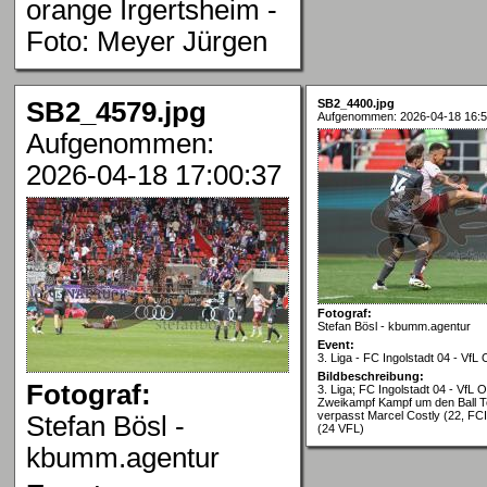
orange Irgertsheim -
Foto: Meyer Jürgen
SB2_4579.jpg
SB2_4400.jpg
Aufgenommen: 2026-04-18 16:5
Aufgenommen:
2026-04-18 17:00:37
Fotograf:
Stefan Bösl - kbumm.agentur
Event:
3. Liga - FC Ingolstadt 04 - VfL
Bildbeschreibung:
Fotograf:
3. Liga; FC Ingolstadt 04 - VfL
Zweikampf Kampf um den Ball 
verpasst Marcel Costly (22, FCI
Stefan Bösl -
(24 VFL)
kbumm.agentur