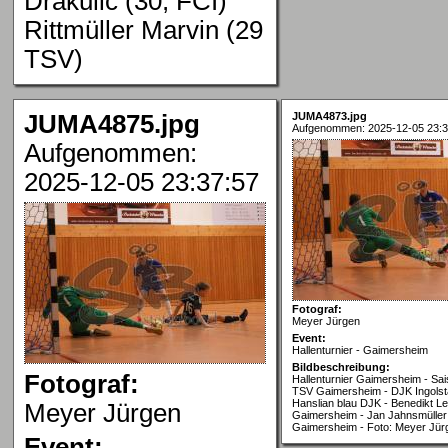
Drakulic (30, FCI)
Rittmüller Marvin (29
TSV)
JUMA4875.jpg
JUMA4873.jpg
Aufgenommen: 2025-12-05 23:3
Aufgenommen:
2025-12-05 23:37:57
Fotograf:
Meyer Jürgen
Event:
Hallenturnier - Gaimersheim
Bildbeschreibung:
Fotograf:
Hallenturnier Gaimersheim - Sai
TSV Gaimersheim - DJK Ingolst
Hanslian blau DJK - Benedikt Le
Meyer Jürgen
Gaimersheim - Jan Jahnsmülle
Gaimersheim - Foto: Meyer Jür
Event: