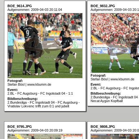
BOE_9614.JPG
BOE_9832.JPG
Aufgenommen: 2009-04-03 20:11:04
Aufgenommen: 2009-04-03 20:1
Fotograf:
Stefan Bösl | www.kbumm.de
Fotograf:
Stefan Bösl | www.kbumm.de
Event:
2.BL - FC Augsburg - FC Ingolst
Event:
2.BL - FC Augsburg - FC Ingolstadt 04 - 1:1
Bildbeschreibung:
2.Bundesliga - FC Ingolstadt 04
Bildbeschreibung:
Necat Aygün Kopfball
2.Bundesliga - FC Ingolstadt 04 - FC Augsburg -
Vratislav Lokvenc trifft zum 0:1 und jubelt
BOE_9795.JPG
BOE_9808.JPG
Aufgenommen: 2009-04-03 20:09:19
Aufgenommen: 2009-04-03 20:0