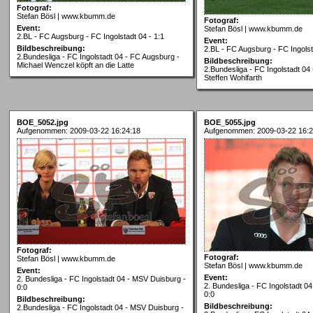
Fotograf:
Stefan Bösl | www.kbumm.de
Fotograf:
Event:
Stefan Bösl | www.kbumm.de
2.BL - FC Augsburg - FC Ingolstadt 04 - 1:1
Event:
Bildbeschreibung:
2.BL - FC Augsburg - FC Ingolst
2.Bundesliga - FC Ingolstadt 04 - FC Augsburg -
Bildbeschreibung:
Michael Wenczel köpft an die Latte
2.Bundesliga - FC Ingolstadt 04
Steffen Wohlfarth
BOE_5052.jpg
BOE_5055.jpg
Aufgenommen: 2009-03-22 16:24:18
Aufgenommen: 2009-03-22 16:2
Fotograf:
Fotograf:
Stefan Bösl | www.kbumm.de
Stefan Bösl | www.kbumm.de
Event:
Event:
2. Bundesliga - FC Ingolstadt 04 - MSV Duisburg -
2. Bundesliga - FC Ingolstadt 0
0:0
0:0
Bildbeschreibung:
Bildbeschreibung:
2.Bundesliga - FC Ingolstadt 04 - MSV Duisburg -