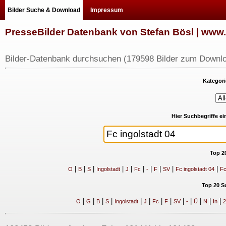
Bilder Suche & Download
Impressum
PresseBilder Datenbank von Stefan Bösl | ww
Bilder-Datenbank durchsuchen (179598 Bilder zum Downlo
Kategori
Hier Suchbegriffe e
Top 2
|
|
|
|
|
|
|
|
|
|
O
B
S
Ingolstadt
J
Fc
-
F
SV
Fc ingolstadt 04
Fc
Top 20 S
|
|
|
|
|
|
|
|
|
|
|
|
|
O
G
B
S
Ingolstadt
J
Fc
F
SV
-
Ü
N
In
2