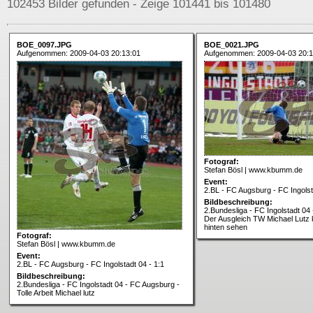
102453 Bilder gefunden - Zeige 101441 bis 101480
BOE_0097.JPG
BOE_0021.JPG
Aufgenommen: 2009-04-03 20:13:01
Aufgenommen: 2009-04-03 20:1
Fotograf:
Stefan Bösl | www.kbumm.de
Event:
2.BL - FC Augsburg - FC Ingolst
Bildbeschreibung:
2.Bundesliga - FC Ingolstadt 04
Der Ausgleich TW Michael Lutz
hinten sehen
Fotograf:
Stefan Bösl | www.kbumm.de
Event:
2.BL - FC Augsburg - FC Ingolstadt 04 - 1:1
Bildbeschreibung:
2.Bundesliga - FC Ingolstadt 04 - FC Augsburg -
Tolle Arbeit Michael lutz