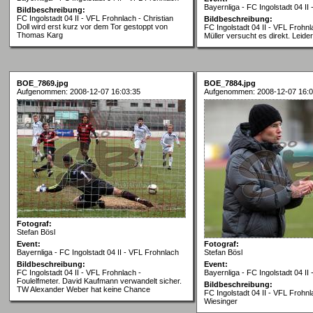
Bayernliga - FC Ingolstadt 04 II
Bildbeschreibung:
FC Ingolstadt 04 II - VFL Frohnlach - Christian
Bildbeschreibung:
Doll wird erst kurz vor dem Tor gestoppt von
FC Ingolstadt 04 II - VFL Frohnl
Thomas Karg
Müller versucht es direkt. Leider
BOE_7869.jpg
BOE_7884.jpg
Aufgenommen: 2008-12-07 16:03:35
Aufgenommen: 2008-12-07 16:0
Fotograf:
Stefan Bösl
Event:
Fotograf:
Bayernliga - FC Ingolstadt 04 II - VFL Frohnlach
Stefan Bösl
Bildbeschreibung:
Event:
FC Ingolstadt 04 II - VFL Frohnlach -
Bayernliga - FC Ingolstadt 04 II
Foulelfmeter. David Kaufmann verwandelt sicher.
Bildbeschreibung:
TW Alexander Weber hat keine Chance
FC Ingolstadt 04 II - VFL Frohnl
Wiesinger