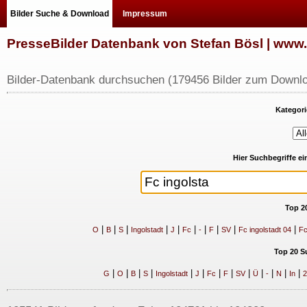
Bilder Suche & Download
Impressum
PresseBilder Datenbank von Stefan Bösl | ww
Bilder-Datenbank durchsuchen (179456 Bilder zum Downlo
Kategori
Hier Suchbegriffe e
Top 2
|
|
|
|
|
|
|
|
|
|
O
B
S
Ingolstadt
J
Fc
-
F
SV
Fc ingolstadt 04
Fc
Top 20 S
|
|
|
|
|
|
|
|
|
|
|
|
|
G
O
B
S
Ingolstadt
J
Fc
F
SV
Ü
-
N
In
2