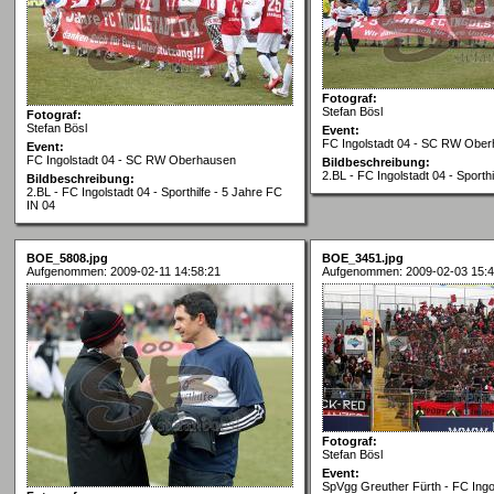
Fotograf:
Stefan Bösl
Fotograf:
Stefan Bösl
Event:
FC Ingolstadt 04 - SC RW Obe
Event:
FC Ingolstadt 04 - SC RW Oberhausen
Bildbeschreibung:
2.BL - FC Ingolstadt 04 - Sporthi
Bildbeschreibung:
2.BL - FC Ingolstadt 04 - Sporthilfe - 5 Jahre FC
IN 04
BOE_5808.jpg
BOE_3451.jpg
Aufgenommen: 2009-02-11 14:58:21
Aufgenommen: 2009-02-03 15:4
Fotograf:
Stefan Bösl
Event:
SpVgg Greuther Fürth - FC Ingo