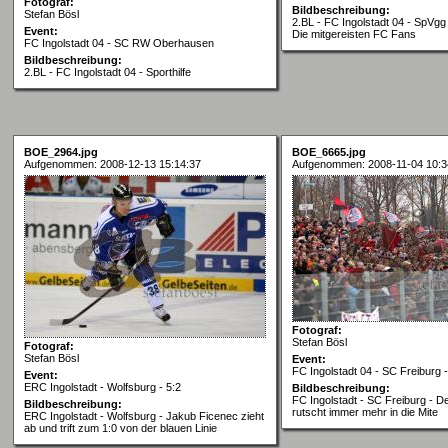
Fotograf:
Bildbeschreibung:
Stefan Bösl
2.BL - FC Ingolstadt 04 - SpVgg
Event:
Die mitgereisten FC Fans
FC Ingolstadt 04 - SC RW Oberhausen
Bildbeschreibung:
2.BL - FC Ingolstadt 04 - Sporthilfe
BOE_2964.jpg
BOE_6665.jpg
Aufgenommen: 2008-12-13 15:14:37
Aufgenommen: 2008-11-04 10:3
Fotograf:
Stefan Bösl
Fotograf:
Stefan Bösl
Event:
FC Ingolstadt 04 - SC Freiburg -
Event:
ERC Ingolstadt - Wolfsburg - 5:2
Bildbeschreibung:
FC Ingolstadt - SC Freiburg - D
Bildbeschreibung:
rutscht immer mehr in die Mite
ERC Ingolstadt - Wolfsburg - Jakub Ficenec zieht
ab und trift zum 1:0 von der blauen Linie