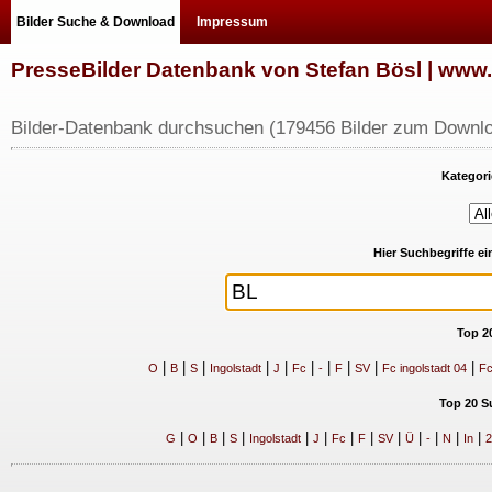
Bilder Suche & Download
Impressum
PresseBilder Datenbank von Stefan Bösl | ww
Bilder-Datenbank durchsuchen (179456 Bilder zum Downlo
Kategori
Hier Suchbegriffe e
Top 2
|
|
|
|
|
|
|
|
|
|
O
B
S
Ingolstadt
J
Fc
-
F
SV
Fc ingolstadt 04
Fc
Top 20 S
|
|
|
|
|
|
|
|
|
|
|
|
|
G
O
B
S
Ingolstadt
J
Fc
F
SV
Ü
-
N
In
2