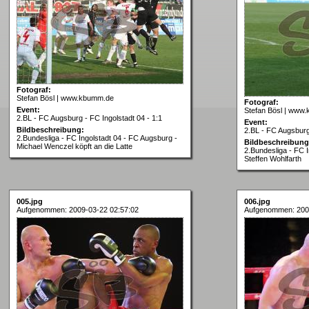
Fotograf:
Stefan Bösl | www.kbumm.de
Fotograf:
Event:
Stefan Bösl | www
2.BL - FC Augsburg - FC Ingolstadt 04 - 1:1
Event:
Bildbeschreibung:
2.BL - FC Augsburg 
2.Bundesliga - FC Ingolstadt 04 - FC Augsburg -
Bildbeschreibung
Michael Wenczel köpft an die Latte
2.Bundesliga - FC 
Steffen Wohlfarth
005.jpg
006.jpg
Aufgenommen: 2009-03-22 02:57:02
Aufgenommen: 200