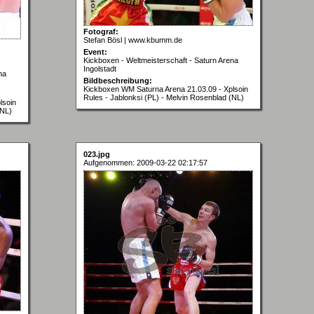
Fotograf:
Stefan Bösl | www.kbumm.de
Event:
Kickboxen - Weltmeisterschaft - Saturn Arena
Ingolstadt
na
Bildbeschreibung:
Kickboxen WM Saturna Arena 21.03.09 - Xplsoin
Rules - Jablonksi (PL) - Melvin Rosenblad (NL)
lsoin
(NL)
023.jpg
Aufgenommen: 2009-03-22 02:17:57