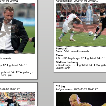
9-04-03 20:07:17
Aufgenommen: 2009-04-03 20:06:41
Fotograf:
Stefan Bösl | www.kbumm.de
Event:
2.BL - FC Augsburg - FC Ingolstadt 04 - 1:1
.kbumm.de
Bildbeschreibung:
2.Bundesliga - FC Ingolstadt 04 - FC Augsb
- FC Ingolstadt 04 - 1:1
Valdet Rama
:
Ingolstadt 04 - FC Augsburg -
 dem Spiel
024.jpg
9-04-03 20:05:27
Aufgenommen: 2009-03-22 10:40:27