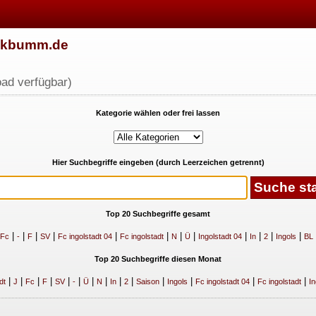
w.kbumm.de
ad verfügbar)
Kategorie wählen oder frei lassen
Hier Suchbegriffe eingeben (durch Leerzeichen getrennt)
Top 20 Suchbegriffe gesamt
|
|
|
|
|
|
|
|
|
|
|
|
Fc
-
F
SV
Fc ingolstadt 04
Fc ingolstadt
N
Ü
Ingolstadt 04
In
2
Ingols
BL
Top 20 Suchbegriffe diesen Monat
|
|
|
|
|
|
|
|
|
|
|
|
|
|
dt
J
Fc
F
SV
-
Ü
N
In
2
Saison
Ingols
Fc ingolstadt 04
Fc ingolstadt
In