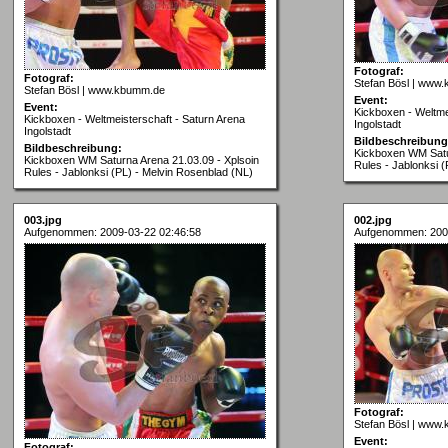
Fotograf:
Fotograf:
Stefan Bösl | www
Stefan Bösl | www.kbumm.de
Event:
Event:
Kickboxen - Weltme
Kickboxen - Weltmeisterschaft - Saturn Arena
Ingolstadt
Ingolstadt
Bildbeschreibung
Bildbeschreibung:
Kickboxen WM Satur
Kickboxen WM Saturna Arena 21.03.09 - Xplsoin
Rules - Jablonksi 
Rules - Jablonksi (PL) - Melvin Rosenblad (NL)
003.jpg
002.jpg
Aufgenommen: 2009-03-22 02:46:58
Aufgenommen: 200
Fotograf:
Stefan Bösl | www
Event:
Fotograf: