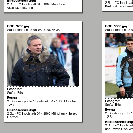
Bildbeschreibung:
2.BL - FC Ingolsta
2.BL - FC Ingolstadt 04 - 1860 München -
Karl und Lars Bend
Vratislav Lokvenc
BOE_9700.jpg
BOE_9690.jpg
Aufgenommen: 2009-03-09 08:55:33
Aufgenommen: 200
Fotograf:
Stefan Bösl
Event:
Fotograf:
2. Bundesliga - FC Ingolstadt 04 - 1860 München
Stefan Bösl
- 2:3
Event:
Bildbeschreibung:
2. Bundesliga - FC
2.BL - FC Ingolstadt 04 - 1860 München - Harald
- 2:3
Gärtner
Bildbeschreibung
2.BL - FC Ingolsta
der Löwen Uwe Wo