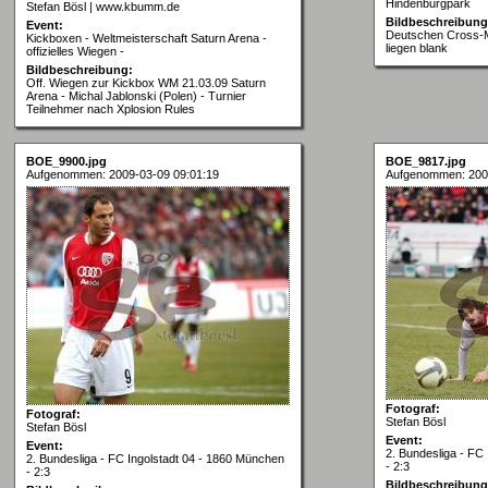
Hindenburgpark
Stefan Bösl | www.kbumm.de
Bildbeschreibung
Event:
Deutschen Cross-M
Kickboxen - Weltmeisterschaft Saturn Arena -
liegen blank
offizielles Wiegen -
Bildbeschreibung:
Off. Wiegen zur Kickbox WM 21.03.09 Saturn
Arena - Michal Jablonski (Polen) - Turnier
Teilnehmer nach Xplosion Rules
BOE_9900.jpg
BOE_9817.jpg
Aufgenommen: 2009-03-09 09:01:19
Aufgenommen: 200
Fotograf:
Fotograf:
Stefan Bösl
Stefan Bösl
Event:
Event:
2. Bundesliga - FC
2. Bundesliga - FC Ingolstadt 04 - 1860 München
- 2:3
- 2:3
Bildbeschreibung