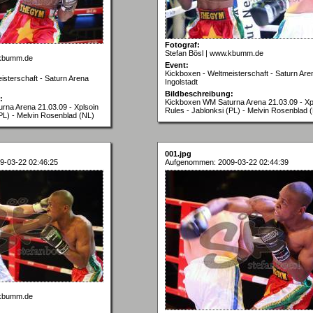
Fotograf:
Stefan Bösl | www.kbumm.de
.kbumm.de
Event:
Kickboxen - Weltmeisterschaft - Saturn Are
isterschaft - Saturn Arena
Ingolstadt
Bildbeschreibung:
:
Kickboxen WM Saturna Arena 21.03.09 - Xp
na Arena 21.03.09 - Xplsoin
Rules - Jablonksi (PL) - Melvin Rosenblad 
(PL) - Melvin Rosenblad (NL)
001.jpg
9-03-22 02:46:25
Aufgenommen: 2009-03-22 02:44:39
.kbumm.de