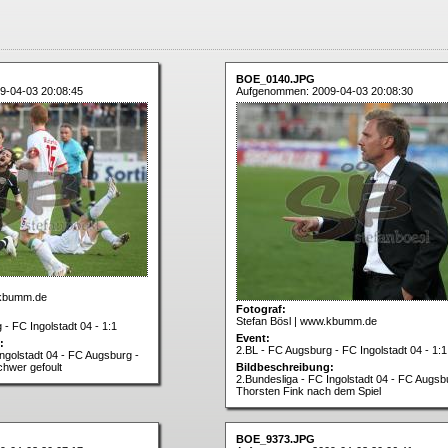
BOE_0140.JPG
9-04-03 20:08:45
Aufgenommen: 2009-04-03 20:08:30
.kbumm.de
Fotograf:
Stefan Bösl | www.kbumm.de
- FC Ingolstadt 04 - 1:1
Event:
:
2.BL - FC Augsburg - FC Ingolstadt 04 - 1:1
Ingolstadt 04 - FC Augsburg -
chwer gefoult
Bildbeschreibung:
2.Bundesliga - FC Ingolstadt 04 - FC Augsb
Thorsten Fink nach dem Spiel
BOE_9373.JPG