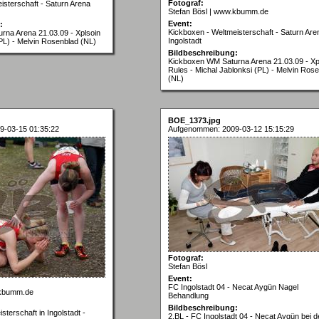
Fotograf:
isterschaft - Saturn Arena
Stefan Bösl | www.kbumm.de
Event:
:
Kickboxen - Weltmeisterschaft - Saturn Are
na Arena 21.03.09 - Xplsoin
Ingolstadt
(PL) - Melvin Rosenblad (NL)
Bildbeschreibung:
Kickboxen WM Saturna Arena 21.03.09 - Xp
Rules - Michal Jablonksi (PL) - Melvin Ros
(NL)
BOE_1373.jpg
9-03-15 01:35:22
Aufgenommen: 2009-03-12 15:15:29
Fotograf:
Stefan Bösl
Event:
FC Ingolstadt 04 - Necat Aygün Nagel
.kbumm.de
Behandlung
Bildbeschreibung:
terschaft in Ingolstadt -
2.BL - FC Ingolstadt 04 - Necat Aygün bei d