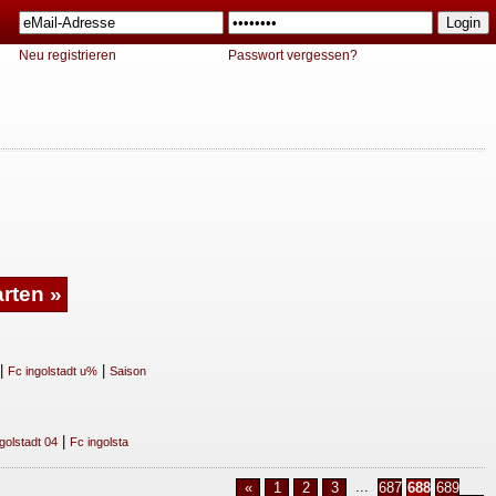
Neu registrieren
Passwort vergessen?
|
|
Fc ingolstadt u%
Saison
|
golstadt 04
Fc ingolsta
...
«
1
2
3
687
688
689