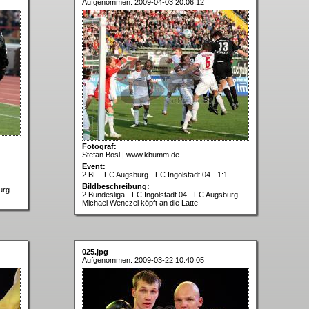
Aufgenommen: 2009-04-03 20:06:12
Fotograf:
Stefan Bösl | www.kbumm.de
Event:
2.BL - FC Augsburg - FC Ingolstadt 04 - 1:1
Bildbeschreibung:
urg-
2.Bundesliga - FC Ingolstadt 04 - FC Augsburg -
Michael Wenczel köpft an die Latte
025.jpg
Aufgenommen: 2009-03-22 10:40:05