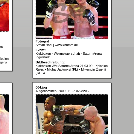
Fotograf:
Stefan Bösl | www.kbumm.de
na
Event:
Kickboxen - Weltmeisterschaft - Saturn Arena
Ingolstadt
losion
genji
Bildbeschreibung:
Kickboxen WM Saturna Arena 21.03.09 - Xplosion
Rules - Michal Jablonksi (PL) - Mityungin Ergenji
(RUS)
004.jpg
Aufgenommen: 2009-03-22 02:49:06