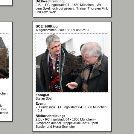
Bildbeschreibung:
2.BL - FC Ingolstadt 04 - 1860 München - Vor
dem Spiel noch gut gelaunt. Trainer Thorsten Fink
und Uwe Wolf
BOE_9608.jpg
Aufgenommen: 2009-03-09 08:52:10
nchen
Fotograf:
Stefan Bösl
Event:
ie
2. Bundesliga - FC Ingolstadt 04 - 1860 München
 ihre
- 2:3
ommen.
Bildbeschreibung:
2.BL - FC Ingolstadt 04 - 1860 München -
Gespräch auf der Treppe Audi Chef Rupert
Stadler und Horst Seehofer