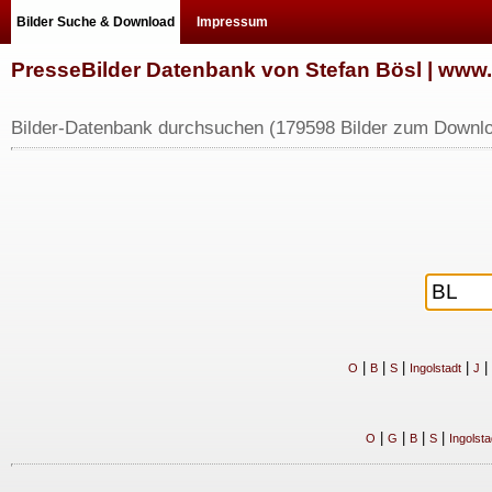
Bilder Suche & Download
Impressum
PresseBilder Datenbank von Stefan Bösl | ww
Bilder-Datenbank durchsuchen (179598 Bilder zum Downlo
|
|
|
|
|
O
B
S
Ingolstadt
J
|
|
|
|
O
G
B
S
Ingolsta