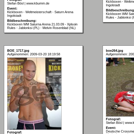
Kickboxen - Weltme
Stefan Bösl | www.kbumm.de
Ingolstadt
Event:
Bildbeschreibung
Kickboxen - Weltmeisterschaft - Saturn Arena
Kickboxen WM Satur
Ingolstadt
Rules - Jablonksi 
Bildbeschreibung:
Kickboxen WM Saturna Arena 21.03.09 - Xplsoin
Rules - Jablonksi (PL) - Melvin Rosenblad (NL)
BOE_1717.jpg
boe264.jpg
Aufgenommen: 2009-03-20 18:19:58
Aufgenommen: 200
Fotograf:
Stefan Bösl | www
Event:
Deutsche Crossmeis
Fotograf: