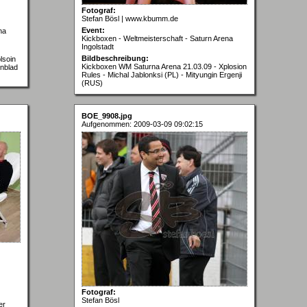
Fotograf:
Stefan Bösl | www.kbumm.de
Event:
na
Kickboxen - Weltmeisterschaft - Saturn Arena
Ingolstadt
Bildbeschreibung:
lsoin
Kickboxen WM Saturna Arena 21.03.09 - Xplosion
enblad
Rules - Michal Jablonksi (PL) - Mityungin Ergenji
(RUS)
BOE_9908.jpg
Aufgenommen: 2009-03-09 09:02:15
Fotograf:
Stefan Bösl
er