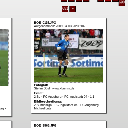
690
691
»
BOE_0115.JPG
Aufgenommen: 2009-04-03 20:08:04
Fotograf:
Stefan Bösl | www.kbumm.de
Event:
2.BL - FC Augsburg - FC Ingolstadt 04 - 1:1
Bildbeschreibung:
2.Bundesliga - FC Ingolstadt 04 - FC Augsburg -
urg -
Michael Lutz
BOE_9568.JPG