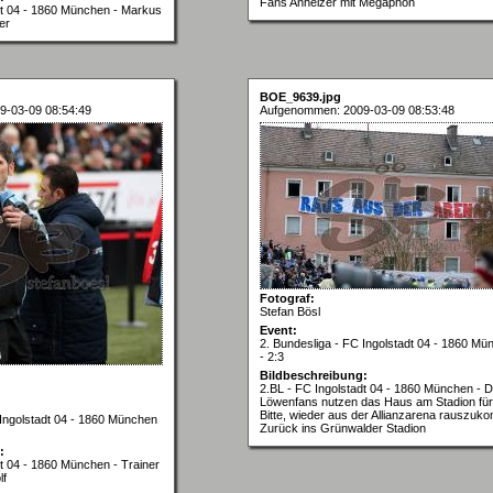
Fans Anheizer mit Megaphon
dt 04 - 1860 München - Markus
er
BOE_9639.jpg
9-03-09 08:54:49
Aufgenommen: 2009-03-09 08:53:48
Fotograf:
Stefan Bösl
Event:
2. Bundesliga - FC Ingolstadt 04 - 1860 Mü
- 2:3
Bildbeschreibung:
2.BL - FC Ingolstadt 04 - 1860 München - D
Löwenfans nutzen das Haus am Stadion für
Bitte, wieder aus der Allianzarena rauszuk
 Ingolstadt 04 - 1860 München
Zurück ins Grünwalder Stadion
:
dt 04 - 1860 München - Trainer
lf