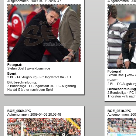
Aufgenommen: 2009-04-03 20:07:47
Aufgenommen: 200
Fotograf:
Stefan Bösl | www.kbumm.de
Fotograf:
Event:
Stefan Bösl | www
2.BL - FC Augsburg - FC Ingolstadt 04 - 1:1
Event:
Bildbeschreibung:
2.BL - FC Augsburg 
2.Bundesliga - FC Ingolstadt 04 - FC Augsburg -
Bildbeschreibung
Harald Gärtner nach dem Spiel
2.Bundesliga - FC 
Thorsten Fink nach
BOE_9569.JPG
BOE_9510.JPG
Aufgenommen: 2009-04-03 20:05:48
Aufgenommen: 200