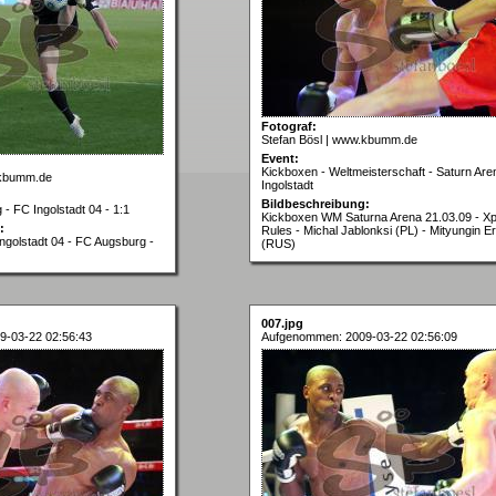
Fotograf:
Stefan Bösl | www.kbumm.de
Event:
Kickboxen - Weltmeisterschaft - Saturn Are
.kbumm.de
Ingolstadt
Bildbeschreibung:
- FC Ingolstadt 04 - 1:1
Kickboxen WM Saturna Arena 21.03.09 - Xp
:
Rules - Michal Jablonksi (PL) - Mityungin Er
Ingolstadt 04 - FC Augsburg -
(RUS)
007.jpg
9-03-22 02:56:43
Aufgenommen: 2009-03-22 02:56:09