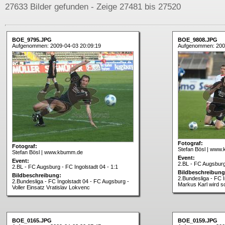
27633 Bilder gefunden - Zeige 27481 bis 27520
BOE_9795.JPG
BOE_9808.JPG
Aufgenommen: 2009-04-03 20:09:19
Aufgenommen: 200
Fotograf:
Fotograf:
Stefan Bösl | www
Stefan Bösl | www.kbumm.de
Event:
Event:
2.BL - FC Augsburg 
2.BL - FC Augsburg - FC Ingolstadt 04 - 1:1
Bildbeschreibung
Bildbeschreibung:
2.Bundesliga - FC 
2.Bundesliga - FC Ingolstadt 04 - FC Augsburg -
Markus Karl wird s
Voller Einsatz Vratislav Lokvenc
BOE_0165.JPG
BOE_0159.JPG