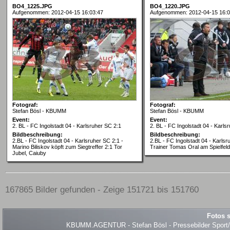
BO4_1225.JPG
BO4_1220.JPG
Aufgenommen: 2012-04-15 16:03:47
Aufgenommen: 2012-04-15 16:0
Fotograf:
Fotograf:
Stefan Bösl - KBUMM
Stefan Bösl - KBUMM
Event:
Event:
2. BL - FC Ingolstadt 04 - Karlsruher SC 2:1
2. BL - FC Ingolstadt 04 - Karls
Bildbeschreibung:
Bildbeschreibung:
2.BL - FC Ingolstadt 04 - Karlsruher SC 2:1 -
2.BL - FC Ingolstadt 04 - Karlsr
Marino Biliskov köpft zum Siegtreffer 2:1 Tor
Trainer Tomas Oral am Spielfeld
Jubel, Caiuby
167865 Bilder gefunden - Zeige 151721 bis 151760
Fotos s
KBUMM.AGENTUR - Stefan Bösl - Pressebilder Sport/Ev