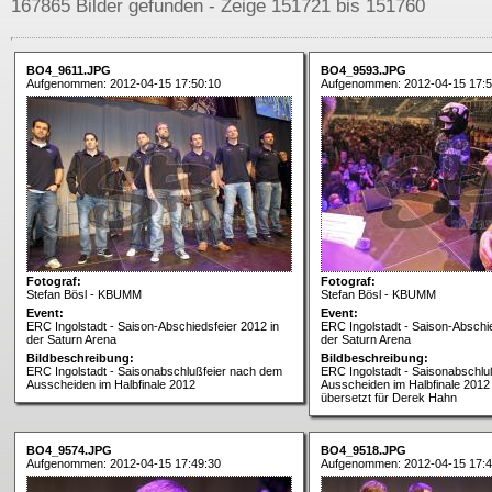
167865 Bilder gefunden - Zeige 151721 bis 151760
BO4_9611.JPG
BO4_9593.JPG
Aufgenommen: 2012-04-15 17:50:10
Aufgenommen: 2012-04-15 17:5
Fotograf:
Fotograf:
Stefan Bösl - KBUMM
Stefan Bösl - KBUMM
Event:
Event:
ERC Ingolstadt - Saison-Abschiedsfeier 2012 in
ERC Ingolstadt - Saison-Abschie
der Saturn Arena
der Saturn Arena
Bildbeschreibung:
Bildbeschreibung:
ERC Ingolstadt - Saisonabschlußfeier nach dem
ERC Ingolstadt - Saisonabschlu
Ausscheiden im Halbfinale 2012
Ausscheiden im Halbfinale 2012
übersetzt für Derek Hahn
BO4_9574.JPG
BO4_9518.JPG
Aufgenommen: 2012-04-15 17:49:30
Aufgenommen: 2012-04-15 17:4