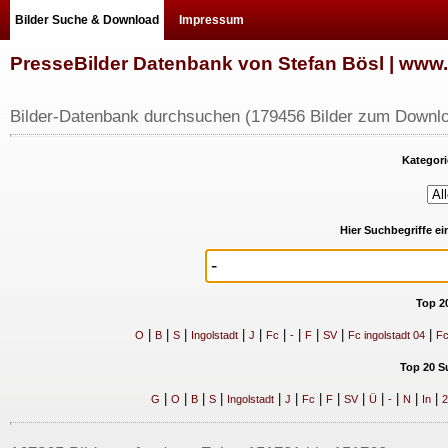
Bilder Suche & Download
Impressum
PresseBilder Datenbank von Stefan Bösl | ww
Bilder-Datenbank durchsuchen (179456 Bilder zum Downlo
Kategori
Hier Suchbegriffe e
Top 2
|
|
|
|
|
|
|
|
|
|
O
B
S
Ingolstadt
J
Fc
-
F
SV
Fc ingolstadt 04
Fc
Top 20 S
|
|
|
|
|
|
|
|
|
|
|
|
|
G
O
B
S
Ingolstadt
J
Fc
F
SV
Ü
-
N
In
2