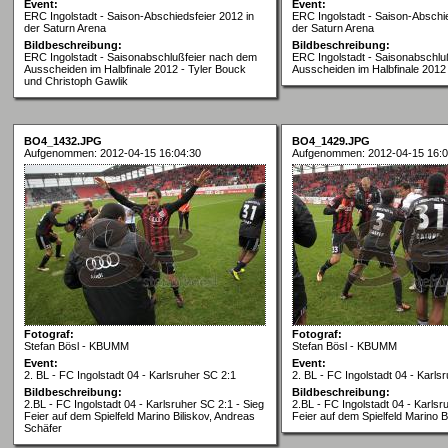
Event:
Event:
ERC Ingolstadt - Saison-Abschiedsfeier 2012 in
ERC Ingolstadt - Saison-Abschie
der Saturn Arena
der Saturn Arena
Bildbeschreibung:
Bildbeschreibung:
ERC Ingolstadt - Saisonabschlußfeier nach dem
ERC Ingolstadt - Saisonabschlu
Ausscheiden im Halbfinale 2012 - Tyler Bouck
Ausscheiden im Halbfinale 2012
und Christoph Gawlik
BO4_1432.JPG
BO4_1429.JPG
Aufgenommen: 2012-04-15 16:04:30
Aufgenommen: 2012-04-15 16:0
Fotograf:
Fotograf:
Stefan Bösl - KBUMM
Stefan Bösl - KBUMM
Event:
Event:
2. BL - FC Ingolstadt 04 - Karlsruher SC 2:1
2. BL - FC Ingolstadt 04 - Karls
Bildbeschreibung:
Bildbeschreibung:
2.BL - FC Ingolstadt 04 - Karlsruher SC 2:1 - Sieg
2.BL - FC Ingolstadt 04 - Karlsr
Feier auf dem Spielfeld Marino Biliskov, Andreas
Feier auf dem Spielfeld Marino B
Schäfer