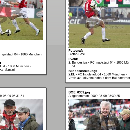
Fotograf:
Stefan Bösl
 Ingolstadt 04 - 1860 München
Event:
2. Bundesliga - FC Ingolstadt 04 - 1860 Mü
:
- 2:3
dt 04 - 1860 München -
an Santini
Bildbeschreibung:
2.BL - FC Ingolstadt 04 - 1860 München -
Vratislav Lokvenc schaut dem Ball hinterhe
BOE_0309.jpg
9-03-09 08:31:31
Aufgenommen: 2009-03-09 08:30:25