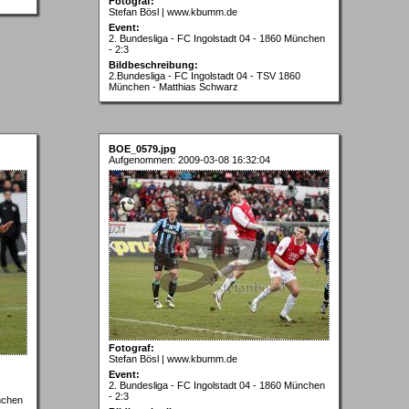
Fotograf:
Stefan Bösl | www.kbumm.de
Event:
2. Bundesliga - FC Ingolstadt 04 - 1860 München
- 2:3
Bildbeschreibung:
2.Bundesliga - FC Ingolstadt 04 - TSV 1860
München - Matthias Schwarz
BOE_0579.jpg
Aufgenommen: 2009-03-08 16:32:04
Fotograf:
Stefan Bösl | www.kbumm.de
Event:
2. Bundesliga - FC Ingolstadt 04 - 1860 München
- 2:3
nchen