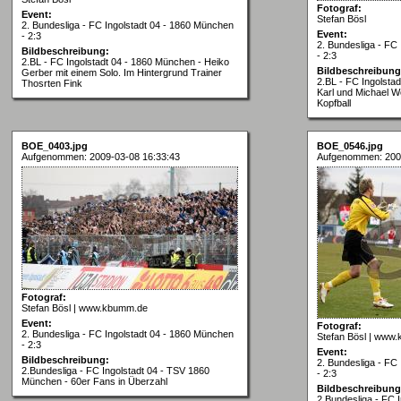
Fotograf:
Event:
Stefan Bösl
2. Bundesliga - FC Ingolstadt 04 - 1860 München
Event:
- 2:3
2. Bundesliga - FC
Bildbeschreibung:
- 2:3
2.BL - FC Ingolstadt 04 - 1860 München - Heiko
Bildbeschreibung
Gerber mit einem Solo. Im Hintergrund Trainer
2.BL - FC Ingolsta
Thosrten Fink
Karl und Michael W
Kopfball
BOE_0403.jpg
BOE_0546.jpg
Aufgenommen: 2009-03-08 16:33:43
Aufgenommen: 200
Fotograf:
Stefan Bösl | www.kbumm.de
Event:
Fotograf:
2. Bundesliga - FC Ingolstadt 04 - 1860 München
Stefan Bösl | www
- 2:3
Event:
Bildbeschreibung:
2. Bundesliga - FC
2.Bundesliga - FC Ingolstadt 04 - TSV 1860
- 2:3
München - 60er Fans in Überzahl
Bildbeschreibung
2.Bundesliga - FC 